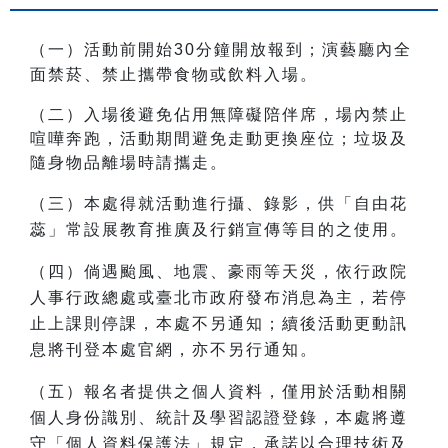
（一）活動前開始30分鐘開放報到；演藝廳內
全
面禁菸、禁止攜帶食物或飲料入場。
（二）入場後
避免佔用無障礙陪伴席，場內
禁止
喧嘩奔跑，
活動期間避免走動更換座位；垃圾及
隨身物品離場時請攜走。
（三）本處得就活動進行攝、錄影，供「自由花
蕊」常設展教育推廣及行銷宣傳等目的之使用。
（四）倘遇颱風、地震、豪雨等天災，依行政院
人事行政總處或臺北市政府發布消息為主，若停
止上課則停課，本處不另通知；續後活動更動訊
息將刊登本處官網，亦不另行通知。
（五）報名者提供之個人資料，僅用於活動相關
個人身份識別、統計及學習認證登錄，本處將遵
守「個人資料保護法」規定，承諾以合理技術及