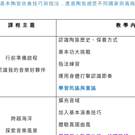
基本陶笛吹奏技巧與指法，透過陶笛感受不同國家與風
課 程 主 題
教 學 
認識陶笛歷史、保養方式
基本功大挑戰
行前準備啟程
指法練習
認識我的音樂好夥伴
運用身體打擊認識節奏
學習民謠與童謠
擴充音域
加入基本演奏技巧
跨越海洋
體驗異國曲風
探索音樂風景