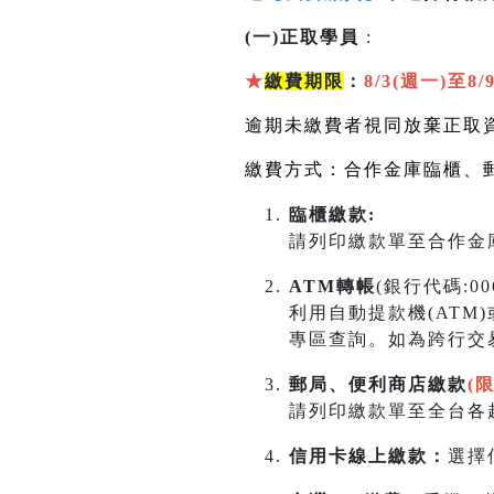
(一)正取學員
:
★
繳費期限
：
8/3(週一)至8/
逾期未繳費者視同放棄正取
繳費方式：合作金庫臨櫃、
臨櫃繳款:
請列印繳款單至合作金庫
ATM轉帳
(銀行代碼:0
利用自動提款機(ATM
專區查詢。如為跨行交
郵局、便利商店繳款
(
請列印繳款單至全台各超
信用卡線上繳款：
選擇