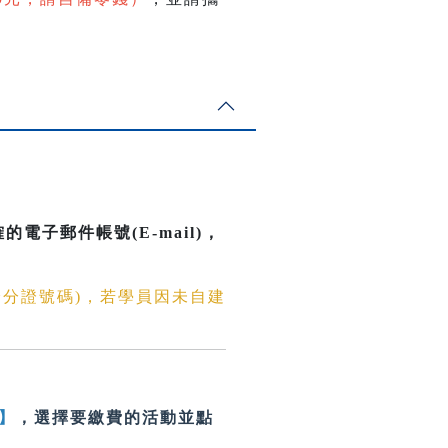
。
電子郵件帳號(E-mail)
，
身分證號碼)，若學員因未自建
】
，選擇要繳費的活動並點