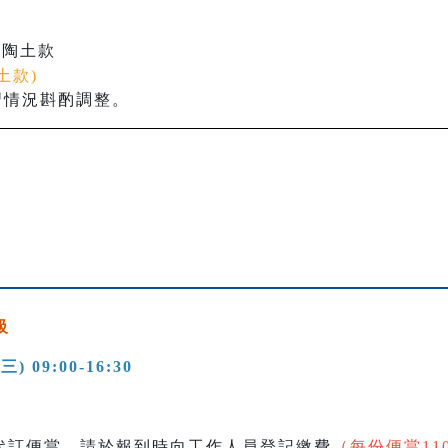
差
定
近陶土款
土款)
習情況斟酌調整。
級
週三
) 09:00-16:30
代訂便當，請於報到時向工作人員登記繳費
（每份便當11