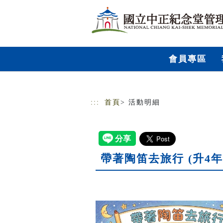
跳到主要內容
網站導覽
會員專區
:::
首頁
> 活動明細
帶著陶笛去旅行 (升4