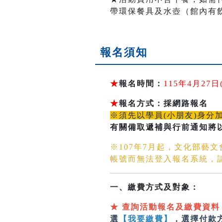
帶環保餐具及水壺（館內有
報名須知
★
報名時間：
115年4月2
★
報名方式：採網路報名
※須先以學員(小朋友)身分
有關備取遞補與行前通知將
※107年7月起，文化部藝
帳號而無法登入報名系統，
一、繳費方式及對象：
★
查詢活動報名及繳費資料
選
【我要繳費】
，選擇付款