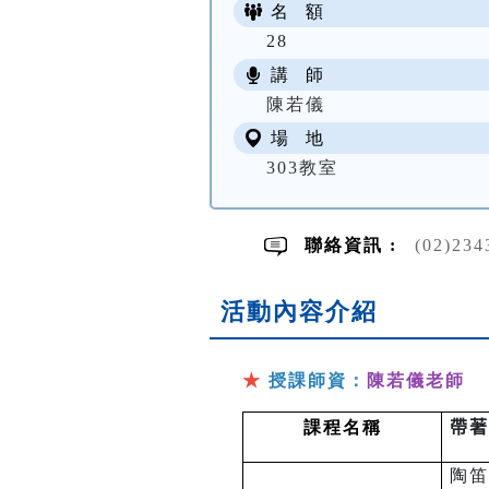
名 額
28
講 師
陳若儀
場 地
303教室
聯絡資訊 :
(02)23
活動內容介紹
★
授課師資：
陳若儀老師
課程名稱
帶著
陶笛