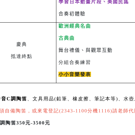
學習日本動畫片段、美國民謠
合奏初體驗
歐洲經典名曲
古典曲
慶典
舞台禮儀、與觀眾互動
抵達終點
分組合奏練習
小小音樂發表
中音C調陶笛
、文具用品(鉛筆、橡皮擦、筆記本等)、水
備陶笛，或來電登記(2343-1100分機1116)請老師
陶笛350元-3500元