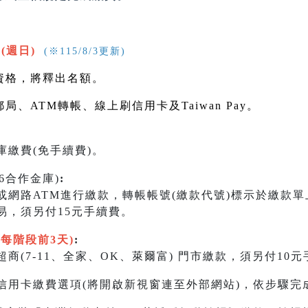
9(週日)
(※115/8/3更新)
資格，將釋出名額。
郵局、
ATM
轉帳、線上刷信用卡及
Taiwan Pay
。
繳費(免手續費)。
06合作金庫)
:
)或網路ATM進行繳款，轉帳帳號(繳款代號)標示於繳款
易，須另付15元手續費。
限每階段前3天)
:
商(7-11、全家、OK、萊爾富) 門市繳款，須另付10
信用卡繳費選項(將開啟新視窗連至外部網站)，依步驟完成