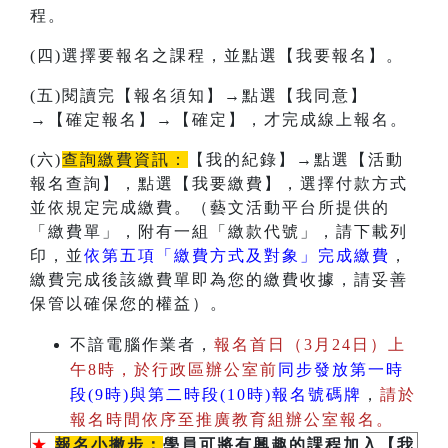
程。
(四)選擇要報名之課程，並點選【我要報名】。
(五)閱讀完【報名須知】→點選【我同意】
→【確定報名】→【確定】，才完成線上報名。
(六)
查詢繳費資訊：
【我的紀錄】→點選【活動
報名查詢】，點選【我要繳費】，選擇付款方式
並依規定完成繳費。（藝文活動平台所提供的
「繳費單」，附有一組「繳款代號」，請下載列
印，並
依第五項「繳費方式及對象」完成繳費
，
繳費完成後該繳費單即為您的繳費收據，請妥善
保管以確保您的權益）。
不諳電腦作業者，
報名首日（3月24日）上
午8時，於行政區辦公室前
同步發放第一時
段(9時)與第二時段(10時)報名號碼牌
，
請於
報名時間依序至推廣教育組辦公室報名。
★
報名小撇步：
學員可將有興趣的課程加入【我