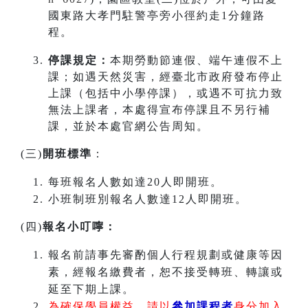
國東路大孝門駐警亭旁小徑約走1分鐘路
程。
停課規定：
本期勞動節連假、端午連假不上
課；如遇天然災害，經臺北市政府發布停止
上課（包括中小學停課），或遇不可抗力致
無法上課者，本處得宣布停課且不另行補
課，並於本處官網公告周知。
(三)
開班標準
：
每班報名人數如達20人即開班。
小班制班別報名人數達12人即開班。
(四)
報名小叮嚀：
報名前請事先審酌個人行程規劃或健康等因
素，經報名繳費者，恕不接受轉班、轉讓或
延至下期上課。
為確保學員權益，請以
參加課程者
身分加入