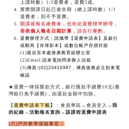
上課時數）1/3退費者，退費5成。
實際開課日起已逾全期（總上課時數）1/3
退費者，則不予退費。
開課後報名繳費者，也依此退費標準辦理，
非依個人報名日期計算
，請自行審酌。
退費辦理方式：
請攜帶【退費申請表】及銀行
或郵局【存簿影本】或數位帳戶存摺封面
(1)
親自至本處推廣教育組辦公室
(2)Email
:
請來電詢問承辦人信箱
(3)
傳真:(02)23415987，傳真後務必立刻來電
確認
★退費一律採匯款方式，銀行匯款手續費10元(臺
灣銀行免手續費)，由退款金額中扣除。
【
退費申請表下載
】
：會員專區
→
會員登入
→我
的紀錄→活動報名查詢→該課程退費申請表
(六)戶外教學保險事宜：