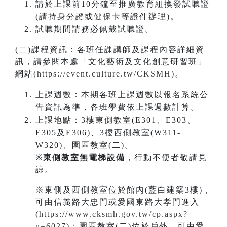
請於上課前10分鐘至推廣教育組換發試聽證
(請持身分證或健保卡等證件辦理)。
試聽期間請務必佩戴試聽證。
(二)課程資訊：各班任課講師及課程內容詳細資
訊，請參閱本處「文化藝術及文化創意研習班」
網站(
https://event.culture.tw/CKSMH
)。
上課週數：本期各班上課週數以報名系統公
告資訊為準，各班學費依上課週數計算。
上課地點：3樓東側教室(E301、E303、
E305及E306)、3樓西側教室(W311-
W320)、園區教室(二)。
※
東側教室無電梯設備
，行動不便者敬請見
諒。
※東側及西側教室位於館內(藍白建築3樓)，
可由信義路大忠門或愛國東路大孝門進入
(
https://www.cksmh.gov.tw/cp.aspx?
n=6027
)；園區教室(二)位於戶外，可由愛