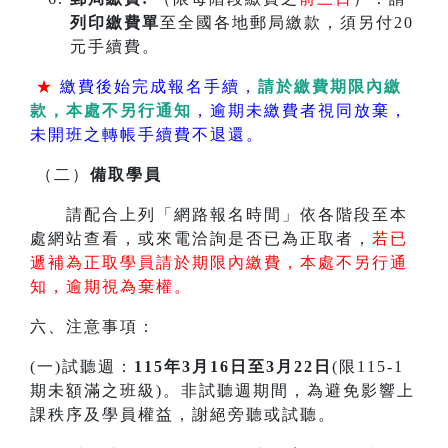
列印繳費單
至全國各地郵局繳款，須另付20
元手續費。
★
繳費後始完成報名手續，
請於繳費期限內繳
款，本處不另行通知
，逾期未繳費者視同放棄，
未開班之轉帳手續費不退還。
（二）
備取學員
請配合上列「網路報名時間」依各階段至本
處網站查看，或來電洽詢是否已為正取者，
若已
遞補為正取學員請於期限內繳費，本處不另行通
知，逾期視為棄權。
六、注意事項：
(一)試聽週：
115年3月16日至3月22日
(限115-1
期未額滿之班級)。非試聽週期間，為避免影響上
課秩序及學員權益，謝絕旁聽或試聽。