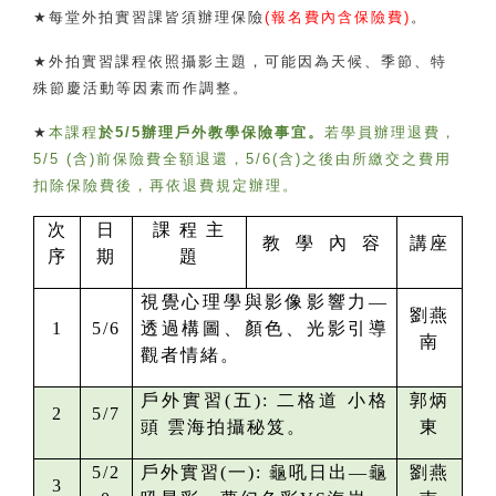
★
每堂外拍實習課皆須辦理保險
(
報名費內含保險費
)
。
★
外拍實習課程依照攝影主題，可能因為天候、季節、特
殊節慶活動等因素而作調整。
★
本課程
於
5/5
辦理戶外教學保險事宜。
若學員辦理退費，
5/5 (
含
)
前保險費全額退還，
5/6(
含
)
之後由所繳交之費用
扣除保險費後，再依退費規定辦理。
次
日
課 程 主
教 學 內 容
講座
序
期
題
視覺心理學與影像影響力—
劉燕
1
5/6
透過構圖、顏色、光影引導
南
觀者情緒。
戶外實習(五):
二格道 小格
郭炳
2
5/7
頭 雲海拍攝秘笈。
東
5/2
戶外實習(一):
龜吼日出—龜
劉燕
3