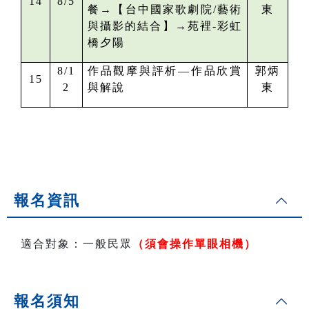
14
8/5
餐→
【
台中國家歌劇院/
藝術
東
與攝影的結合
】→苑裡-彩虹
橋夕陽
8/1
作品觀摩與評析—作品欣賞
郭炳
15
2
與解說
東
報名資訊
適合對象：一般民眾
（須會操作單眼相機）
報名須知