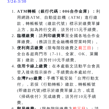
3/24-3/30
ATM
轉帳（銀行代碼：006合作金庫）：
利
用網路ATM、自動提款機（ATM）進行繳
款，轉帳帳號（繳款代號）標示於繳費單據
上方，如為跨行交易，須另付15元手續費。
臨櫃繳費
：請
列印繳費單
至全國各地合作金
庫繳費。（務請注意金融機構營業時間）。
便利商店繳費
（限每階段繳費之
前三日
）：
全台各超商門市（7-11、全家、OK、萊爾
富）繳款，須另付10元手續費。
信用卡線上繳費
：在本處藝文活動平台會員
登入後依指示操作，手續費由本處給付。
台灣Pay繳費
：手機下載安裝「台灣行動支
付」，若採《行動轉帳》繳款，轉帳帳號
(即繳款代號)標示於繳費單據上方，或逕
《掃碼收付》完成繳費，須另付10元手續
費。
郵局繳費:
（限每階段繳費之
前三日
）：請