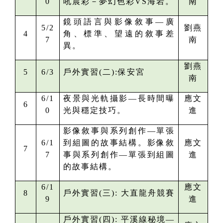
0
吼晨彩－夢幻色彩VS海岩。
南
鏡頭語言與影像敘事—廣
5/2
劉燕
4
角、標準、望遠的敘事差
7
南
異。
劉燕
5
6/3
戶外實習(二):
保安宮
南
6/1
夜景與光軌攝影—長時間曝
應文
6
0
光與穩定技巧。
進
影像敘事與系列創作—單張
6/1
到組圖的故事結構。影像敘
應文
7
7
事與系列創作—單張到組圖
進
的故事結構。
6/1
應文
8
戶外實習(三):
大直龍舟競賽
9
進
戶外實習(四):
平溪線秘境—