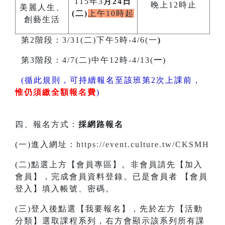
115年3
月24日
晚上12時止
美麗人生、
(二)
上午10時起
創藝生活
第2階段：3/31(二)下午5時-4/6(一
)
第3階段：4/7(二)中午12時-4/13(
一
)
(循此規則，可持續報名至該班第2次上課前，
惟仍須繳全額報名費
)
四、報名方式：
採網路報名
(一)進入網址：
https://event.culture.tw/CKSMH
(二)點選上方【會員專區】。非會員請先【加入
會員】，完成會員資料登錄。已是會員者 【會員
登入】填入帳號、密碼。
(三)登入後點選【我要報名】，先於左方【活動
分類】選取課程系列，右方會顯示該系列所有課