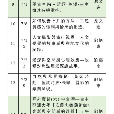
應文
9
7/1
望古車站－藍調‧色溫‧火車
進
燈速時機掌控。
如何改善照片的方法－主題
應文
10
7/8
質感的強調與輪廓的塑造。
進
人文攝影與旅行視覺—人文
7/1
郭炳
11
視覺的故事感與在地文化的
5
東
紀錄。
7/2
景深與空間感心理效應—
改
劉燕
12
2
變對焦點用景深說故事。
南
自然與風景攝影—黃金時
7/2
郭炳
13
刻、藍調時辰•長曝、疊影的
9
東
氛圍呈現。
戶外實習(六):中台灣—
台中
亞洲大學【安藤忠雄藝術館/
光影與空間感的經營】
→午
郭炳