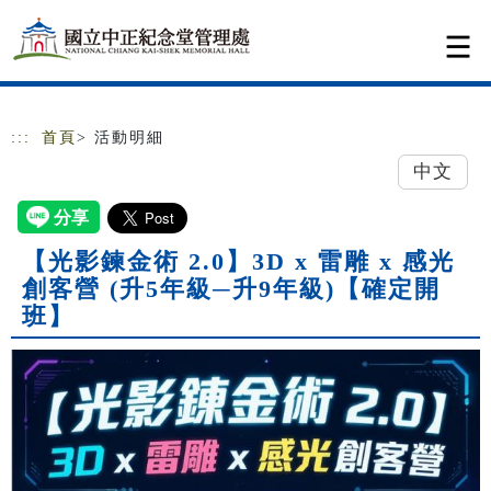
跳到主要內容
網站導覽
:::
首頁
> 活動明細
中文
【光影鍊金術 2.0】3D x 雷雕 x 感光
創客營 (升5年級─升9年級)【確定開
班】