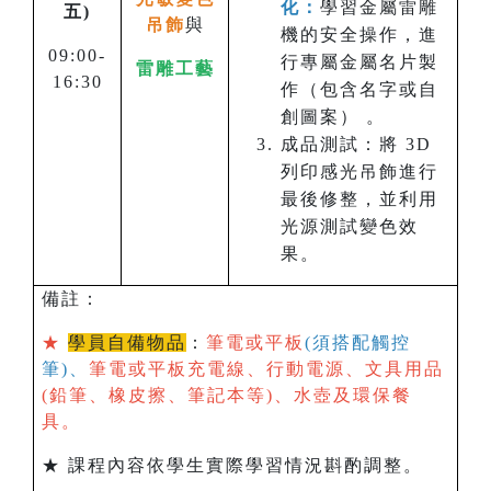
化：
學習金屬雷雕
五)
吊飾
與
機的安全操作，進
09:00-
行專屬金屬名片製
雷雕工藝
16:30
作（包含名字或自
創圖案） 。
成品測試：將 3D
列印感光吊飾進行
最後修整，並利用
光源測試變色效
果。
備註：
★
學員自備物品
：
筆電或平板
(須搭配觸控
筆)、
筆電或平板充電線、行動電源、文具用品
(鉛筆、橡皮擦、筆記本等)、水壺及環保餐
具。
★ 課程內容依學生實際學習情況斟酌調整。