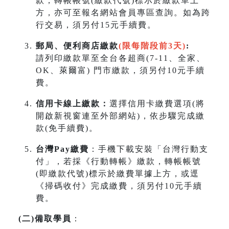
款，轉帳帳號(繳款代號)標示於繳款單上
方，亦可至報名網站會員專區查詢。如為跨
行交易，須另付15元手續費。
郵局、便利商店繳款
(限每階段前3天)
:
請列印繳款單至全台各超商(7-11、全家、
OK、萊爾富) 門市繳款，須另付10元手續
費。
信用卡線上繳款：
選擇信用卡繳費選項(將
開啟新視窗連至外部網站)，依步驟完成繳
款(免手續費)。
台灣Pay繳費
：手機下載安裝「台灣行動支
付」，若採《行動轉帳》繳款，轉帳帳號
(即繳款代號)標示於繳費單據上方，或逕
《掃碼收付》完成繳費，須另付10元手續
費。
(
二
)
備取學員
：