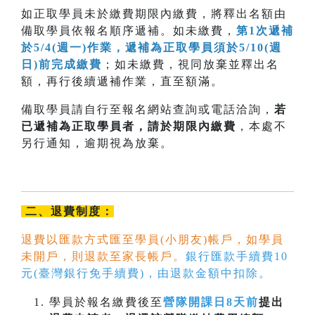
如正取學員未於繳費期限內繳費，將釋出名額由
備取學員依報名順序遞補。如未繳費，
第1次遞補
於5/4(週一)作業，遞補為正取學員須於5/10(週
日)前完成繳費
；如未繳費，視同放棄並釋出名
額，再行後續遞補作業，直至額滿。
備取學員請自行至報名網站查詢或電話洽詢，
若
已遞補為正取學員者，請於期限內
繳費
，本處不
另行通知，逾期視為放棄。
二、退費制度：
退費以匯款方式匯至學員(小朋友)帳戶，如學員
未開戶，則退款至家長帳戶。
銀行匯款手續費10
元(臺灣銀行免手續費)，由退款金額中扣除。
學員於報名繳費後至
營隊開課日8天前
提出