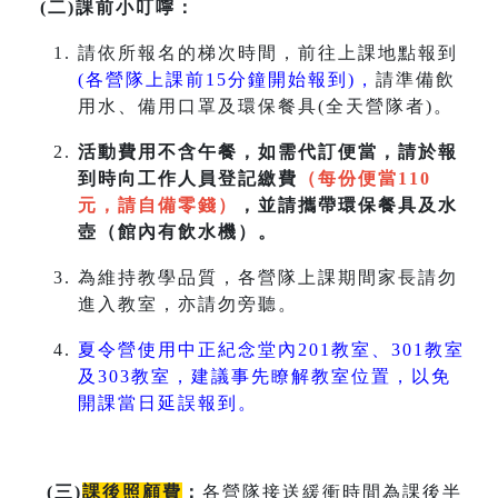
(二)課前小叮嚀：
請依所報名的梯次時間，前往上課地點報到
(各營隊上課前15分鐘開始報到)，
請準備飲
用水、備用口罩及環保餐具(全天營隊者)。
活動費用不含午餐，如需代訂便當，請於報
到時向工作人員登記繳費
（每份便當110
元，請自備零錢）
，並請攜帶環保餐具及水
壺（館內有飲水機）。
為維持教學品質，各營隊上課期間家長請勿
進入教室，亦請勿旁聽。
夏令營使用中正紀念堂內201教室、301教室
及303教室，建議事先瞭解教室位置，以免
開課當日延誤報到。
(
三
)
課後照顧費
：
各營隊接送緩衝時間為課後半