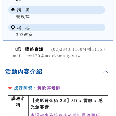
講 師
NT$ 3100
黃欣萍
場 地
303教室
聯絡資訊 :
(02)2343-1100分機1116 /
mail：cw120@ms.cksmh.gov.tw
活動內容介紹
★
授課師資：
黃欣萍老師
課程名
【光影鍊金術 2.0】3D x 雷雕 x 感
稱
光創客營
本課程專為培養未來設計思維而研