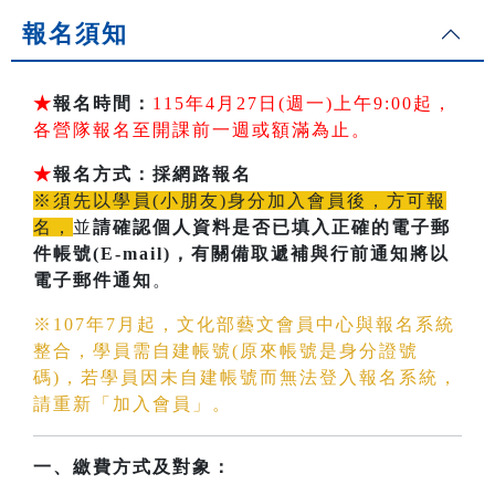
報名須知
★
報名時間：
115年4月27日(週一)上午9:00起，
各營隊報名至開課前一週或額滿為止。
★
報名方式：採網路報名
※須先以學員(小朋友)身分加入會員後，方可報
名，
並
請確認個人資料是否已填入正確的電子郵
件帳號(E-mail)
，有關備取遞補與行前通知將以
電子郵件通知
。
※107年7月起，文化部藝文會員中心與報名系統
整合，學員需自建帳號(原來帳號是身分證號
碼)，若學員因未自建帳號而無法登入報名系統，
請重新「加入會員」。
一、繳費方式及對象：