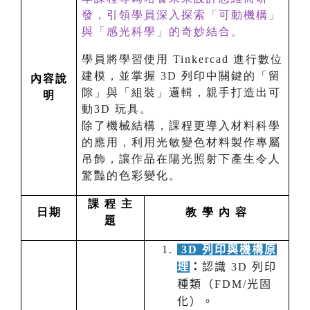
發，引領學員深入探索「可動機構」
與「感光科學」的奇妙結合。
學員將學習使用 Tinkercad 進行數位
建模，並掌握 3D 列印中關鍵的「留
內容說
隙」與「組裝」邏輯，親手打造出可
明
動3D 玩具。
除了機械結構，課程更導入材料科學
的應用，利用光敏變色材料製作專屬
吊飾，讓作品在陽光照射下產生令人
驚豔的色彩變化。
課 程 主
日期
教 學 內 容
題
3D 列印與機構原
理
：
認識 3D 列印
種類（FDM/光固
化）。