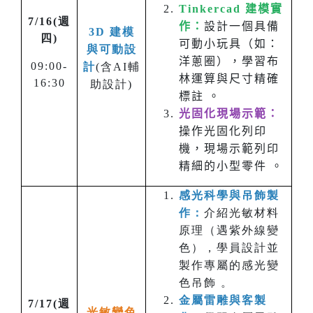
Tinkercad 建模實
7/16(週
作：
設計一個具備
3D 建模
四)
可動小玩具（如：
與可動設
洋蔥圈），學習布
09:00-
計
(含AI輔
林運算與尺寸精確
16:30
助設計)
標註 。
光固化現場示範：
操作光固化列印
機，現場示範列印
精細的小型零件 。
感光科學與吊飾製
作：
介紹光敏材料
原理（遇紫外線變
色），學員設計並
製作專屬的感光變
色吊飾 。
金屬雷雕與客製
7/17(週
光敏變色