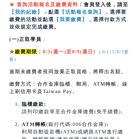
★
查詢活動報名及繳費資料
：會員登入後，請至
【我的紀錄】
→點選
【活動報名查詢】
，選擇要
繳費的活動並點選
【我要繳費】
，選擇付款方式
並依規定完成繳費。
(一)正取學員
:
★
繳費期限
：
8/3(週一)至8/9(週日)
(※115/8/3更
新)
逾期未繳費者視同放棄正取資格，將釋出名額。
繳費方式：合作金庫臨櫃、郵局、
ATM
轉帳、線
上刷信用卡及
Taiwan Pay
。
臨櫃繳款:
請列印繳款單至合作金庫繳費(免手續費)。
ATM轉帳
(銀行代碼:006合作金庫)
:
利用自動提款機(ATM)或網路ATM進行繳