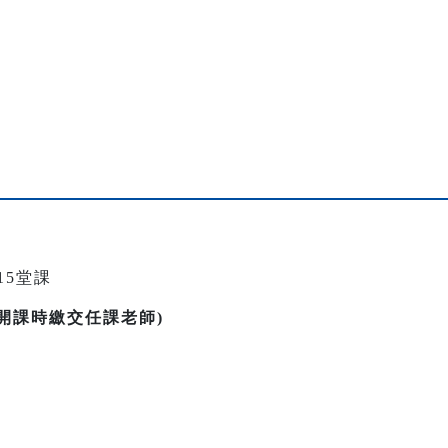
15堂課
請開課時繳交任課老師)
。