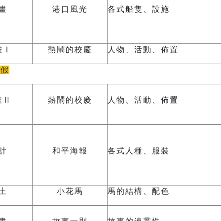
畫
港口風光
各式船隻、設施
畫Ⅰ
熱鬧的校慶
人物、活動、佈置
連假
畫Ⅱ
熱鬧的校慶
人物、活動、佈置
計
和平海報
各式人種、服裝
土
小花馬
馬的結構、配色