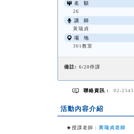
名 額
26
講 師
黃瑞貞
場 地
301教室
備註:
6/20停課
聯絡資訊 :
02-234
活動內容介紹
★授課老師：
黃瑞貞老師