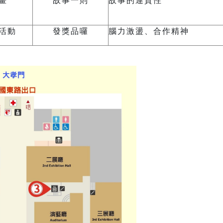
畫
故事一則
故事的連貫性
活動
發獎品囉
腦力激盪、合作精神