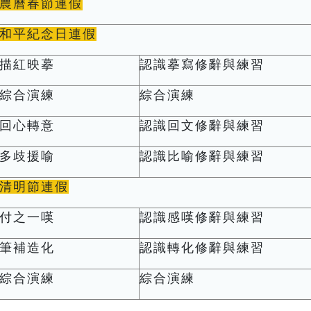
農曆春節連假
和平紀念日連假
描紅映摹
認識摹寫修辭與練習
綜合演練
綜合演練
回心轉意
認識回文修辭與練習
多歧援喻
認識比喻修辭與練習
清明節連假
付之一嘆
認識感嘆修辭與練習
筆補造化
認識轉化修辭與練習
綜合演練
綜合演練