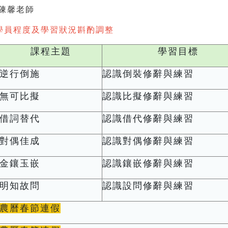
陳馨老師
學員程度及學習狀況斟酌調整
課程主題
學習目標
逆行倒施
認識倒裝修辭與練習
無可比擬
認識比擬修辭與練習
借詞替代
認識借代修辭與練習
對偶佳成
認識對偶修辭與練習
金鑲玉嵌
認識鑲嵌修辭與練習
明知故問
認識設問修辭與練習
農曆春節連假