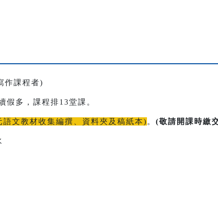
學寫作課程者)
期連續假多，課程排13堂課。
多元語文教材收集編撰、資料夾及稿紙本)
。
(敬請開課時繳
水