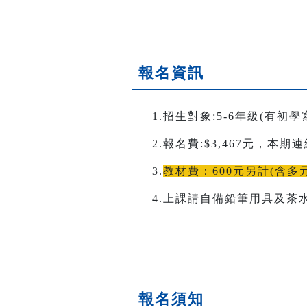
報名資訊
1.招生對象:5-6年級(有初
2.報名費:$3,467元，本
3.
教材費：600元另計(含
4.上課請自備鉛筆用具及茶
報名須知