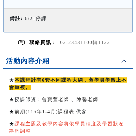
備註:
6/21停課
聯絡資訊 :
02-23431100轉1122
活動內容介紹
★
本課程計有6套不同課程大綱，舊學員學習上不
會重複。
★授課師資：
曾寶萱老師
、
陳馨老師
★
前期(115年1-4月)課程表
供參
★
課程主題及教學內容將依學員程度及學習狀況
斟酌調整