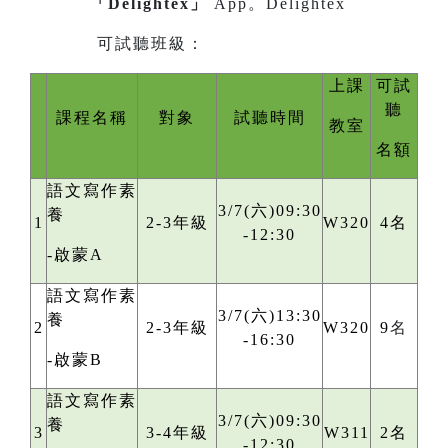
「Delightex」
App。
Delightex
可試聽班級：
上課
可試
聽
課程名稱
對象
試聽時間
教室
名額
語文寫作素
3/7(六)09:30
養
1
2-3年級
W320
4名
-12:30
-啟蒙A
語文寫作素
3/7(六)13:30
養
2
2-3年級
W320
9
名
-16:30
-啟蒙B
語文寫作素
3/7(六)09:30
養
3
3-4年級
W311
2名
-12:30