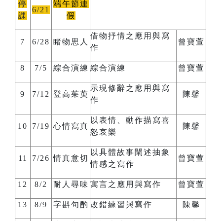
停
端午節連
6/21
課
假
借物抒情之應用與寫
7
6/28
睹物思人
曾寶萱
作
8
7/5
綜合演練
綜合演練
曾寶萱
示現修辭之應用與寫
9
7/12
登高茱萸
陳馨
作
以表情、動作描寫喜
10
7/19
心情寫真
陳馨
怒哀樂
以具體故事闡述抽象
11
7/26
情真意切
曾寶萱
情感之寫作
12
8/2
耐人尋味
寓言之應用與寫作
曾寶萱
13
8/9
字斟句酌
改錯練習與寫作
陳馨