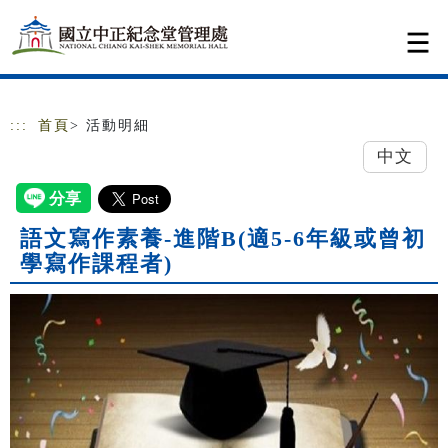
跳到主要內容
網站導覽
:::
首頁
> 活動明細
中文
語文寫作素養-進階B(適5-6年級或曾初
學寫作課程者)