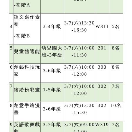
-初階A
語文寫作素
3/7(六)13:30
養
4
3-4年級
W311
5名
-16:30
-初階B
5
幼兒園大
3/7(六)10:00
201
8
名
兒童體適能
班-3年級
-11:30
6
創藝科技玩
3/7(六)10:00
303
8
名
3-6年級
家
-12:00
7
3/7(六)10:00
302
7
名
繽紛粉彩畫
1-5年級
-12:00
8
創意手繪漫
3/7(六)13:30
302
10名
3-6年級
畫
-15:30
9
英語歌舞戲
3-7年級
3/7(六)09:00
W319
7
名
劇
-12:00