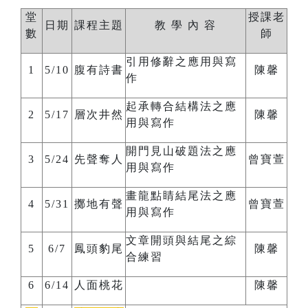
堂
授課老
日期
課程主題
教 學 內 容
數
師
引用修辭之應用與寫
1
5/10
腹有詩書
陳馨
作
起承轉合結構法之應
2
5/17
層次井然
陳馨
用與寫作
開門見山破題法之應
3
5/24
先聲奪人
曾寶萱
用與寫作
畫龍點睛結尾法之應
4
5/31
擲地有聲
曾寶萱
用與寫作
文章開頭與結尾之綜
5
6/7
鳳頭豹尾
陳馨
合練習
6
6/14
人面桃花
陳馨