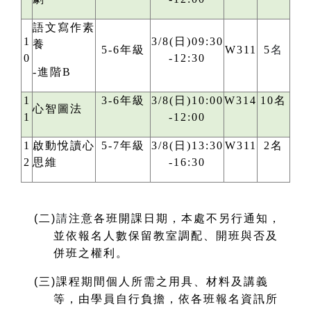
語文寫作素
1
3/8(日)09:30
養
5-6年級
W311
5
名
0
-12:30
-進階B
1
3-6年級
3/8(日)10:00
W314
10名
心智圖法
1
-12:00
1
啟動悅讀心
5-7年級
3/8(日)13:30
W311
2名
2
思維
-16:30
(
二)
請
注意各班開課日期，本處不另行通知，
並依報名人數保留教室調配、開班與否及
併班之權利。
(
三)課程期間個人所需之用具、材料及講義
等，由學員自行負擔，依各班報名資訊所