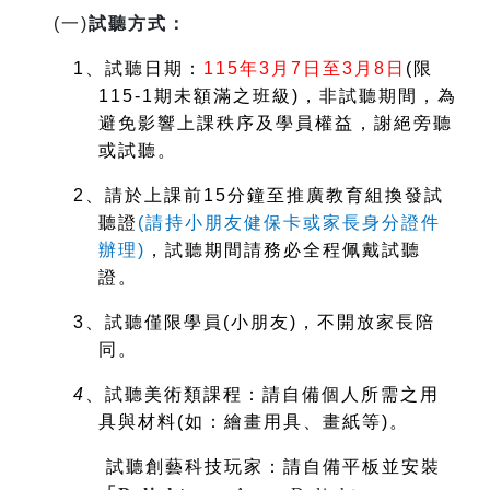
(
一)
試聽方式：
1
、試聽日期：
115
年3月7日至3月8日
(
限
115-1期未額滿之班級)，非試聽期間，為
避免影響上課秩序及學員權益，謝絕旁聽
或試聽。
2
、請於上課前15分鐘至推廣教育組換發試
聽證
(
請持小朋友健保卡或家長身分證件
辦理)
，試聽期間請務必全程佩戴試聽
證。
3
、試聽僅限學員(小朋友)，不開放家長陪
同。
4
、試聽美術類課程：請自備個人所需之用
具與材料(如：繪畫用具、畫紙等)。
試聽創藝科技玩家：請自備平板並安裝