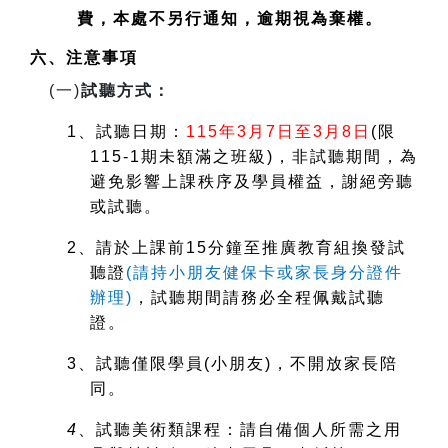
費，本處不另行通知，逾期視為棄權。
六、注意事項
(
一)
試聽方式：
1
、試聽日期：
115
年3月7日至3月8日
(
限
115-1期未額滿之班級)，非試聽期間，為
避免影響上課秩序及學員權益，謝絕旁聽
或試聽。
2
、請於上課前15分鐘至推廣教育組換發試
聽證
(
請持小朋友健保卡或家長身分證件
辦理)
，試聽期間請務必全程佩戴試聽
證。
3
、試聽僅限學員(小朋友)，不開放家長陪
同。
4
、試聽美術類課程：請自備個人所需之用