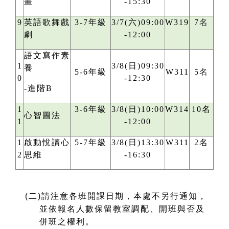
畫
-15:30
9
英語歌舞戲
3-7年級
3/7(六)09:00
W319
7
名
劇
-12:00
語文寫作素
1
3/8(日)09:30
養
5-6年級
W311
5
名
0
-12:30
-進階B
1
3-6年級
3/8(日)10:00
W314
10名
心智圖法
1
-12:00
1
啟動悅讀心
5-7年級
3/8(日)13:30
W311
2名
2
思維
-16:30
(
二)
請
注意各班開課日期，本處不另行通知，
並依報名人數保留教室調配、開班與否及
併班之權利。