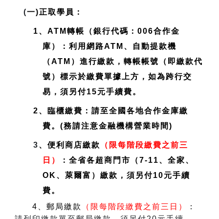
(
一)正取學員：
1、ATM轉帳（銀行代碼：006合作金
庫）：利用網路ATM、自動提款機
（ATM）進行繳款，轉帳帳號（即繳款代
號）標示於繳費單據上方，如為跨行交
易，須另付15元手續費。
2、臨櫃繳費：請至全國各地合作金庫繳
費。(務請注意金融機構營業時間)
3
、便利商店繳款
（限每階段繳費之前三
日）
：全省各超商門市（7-11、全家、
OK、萊爾富）繳款，須另付10元手續
費。
4、郵局繳款
（限每階段繳費之前三日）
：
請列印繳款單至郵局繳款，須另付20元手續