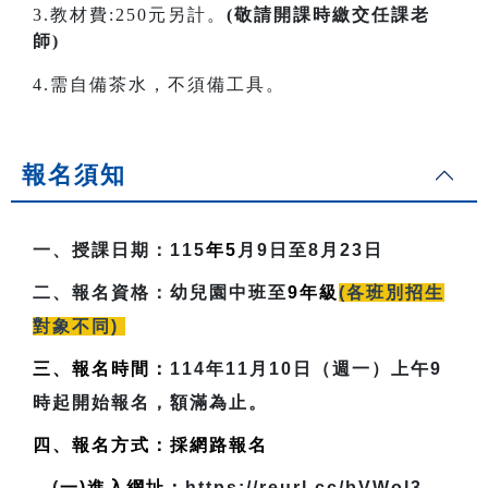
3.教材費:250元另計。
(敬請開課時繳交任課老
師)
4.需自備茶水，不須備工具。
報名須知
一、授課日期：
115
年5
月9日至8月23日
二、報名資格：
幼兒園中班至
9
年級
(各班別招生
對象不同)
三、報名時間：
114年11月10日（週一）上午9
時起開始報名，額滿為止。
四、報名方式：採網路報名
(
一)進入網址：
https://reurl.cc/bVWol3