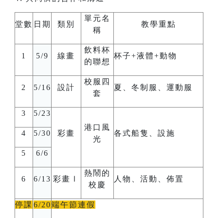
單元名
堂數
日期
類別
教學重點
稱
飲料杯
1
5/9
線畫
杯子
+
液體
+
動物
的聯想
校服四
2
5/16
設計
夏、冬制服、運動服
套
3
5/23
港口風
4
5/30
彩畫
各式船隻、設施
光
5
6/6
熱鬧的
6
6/13
彩畫Ⅰ
人物、活動、佈置
校慶
停課
6/20
端午節連假