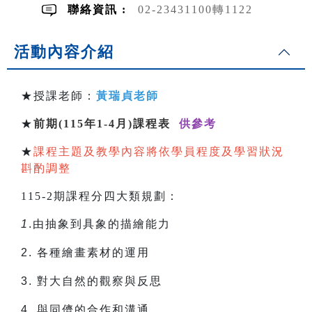
聯絡資訊 :
02-23431100轉1122
活動內容介紹
★授課老師：
黃瑞貞老師
★
前期(115年1-4月)課程表
供參考
★
課程主題及教學內容將依學員程度及學習狀況
斟酌調整
115-2期課程分四大類規劃：
1
.由抽象到具象的描繪能力
2.
各種繪畫素材的運用
3.
對大自然的觀察與反思
4.
與同儕的合作和溝通