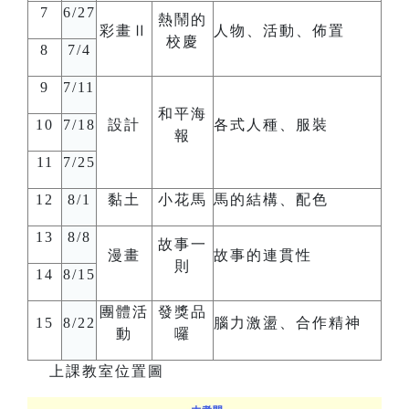
7
6/27
熱鬧的
彩畫Ⅱ
人物、活動、佈置
校慶
8
7/4
9
7/11
和平海
10
7/18
設計
各式人種、服裝
報
11
7/25
12
8/1
黏土
小花馬
馬的結構、配色
13
8/8
故事一
漫畫
故事的連貫性
則
14
8/15
團體活
發獎品
15
8/22
腦力激盪、合作精神
動
囉
上課教室位置圖