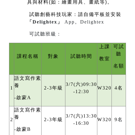
具與材料(如：繪畫用具、畫紙等)。
試聽創藝科技玩家：請自備平板並安裝
「Delightex」
App。
Delightex
可試聽班級：
上課
可試
聽
課程名稱
對象
試聽時間
教室
名額
語文寫作素
3/7(六)09:30
養
1
2-3年級
W320
4名
-12:30
-啟蒙A
語文寫作素
3/7(六)13:30
養
2
2-3年級
W320
9
名
-16:30
-啟蒙B