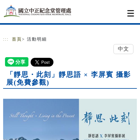
跳到主要內容
網站導覽
:::
首頁
> 活動明細
中文
「靜思・此刻」靜思語 × 李屏賓 攝影
展(免費參觀)