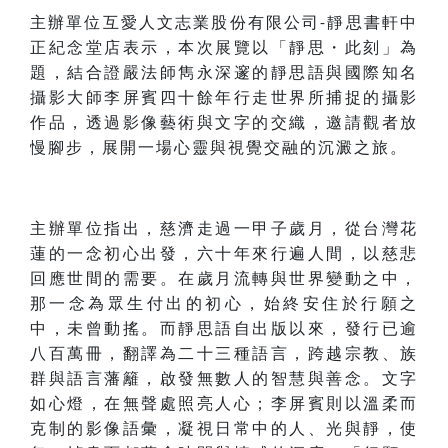
主辦單位互愛人文志業股份有限公司
靜思書軒中
-
正紀念堂店表示，本次展覽以「靜思・此刻」為
題，結合證嚴法師雋永深邃的靜思語與國際知名
攝影大師李屏賓四十餘年行走世界所捕捉的攝影
作品，透過影像藝術與文字的交織，邀請觀者放
慢腳步，展開一場心靈與視覺交融的沉澱之旅。
主辦單位指出，慈濟走過一甲子歲月，從台灣花
蓮的一念初心出發，六十年來行遍人間，以慈悲
回應世間的需要。在歲月流轉與世界變動之中，
那一念為眾生付出的初心，始終安住於行願之
中，未曾動搖。而靜思語自出版以來，發行已逾
八百萬冊，翻譯為二十三種語言，跨越宗教、族
群與語言藩籬，啟發無數人的智慧與善念。文字
如心燈，在無聲處照亮人心；李屏賓則以溫柔而
克制的影像語彙，凝視日常中的人、光與靜，使