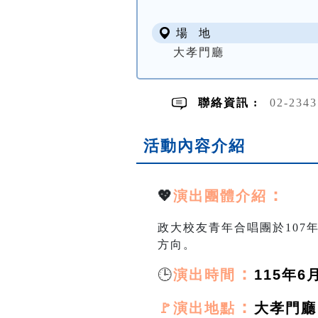
場 地
大孝門廳
聯絡資訊 :
02-234
活動內容介紹
：
💖
演出團體介紹
政大校友青年合唱團於107
方向。
🕒
：
演出時間
115年6月
：
🚩演出地點
大孝門廳