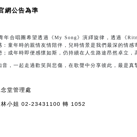
官網公告為準
年合唱團希望透過《My Song》演繹旋律，透過《Rit
感：童年時的親情友情陪伴，兒時情景是我們最深的情感
戀；成年時即便感懷如斯，仍持續在人生路途昂然卓立，
知音，一起走過歡笑與悲傷，在歌聲中分享彼此，最是真
紀念堂管理處
小姐 02-23431100 轉 1052