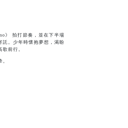
mo》 拍打節奏，並在下半場
寄託。少年時懷抱夢想，渴盼
高歌前行。
摯。