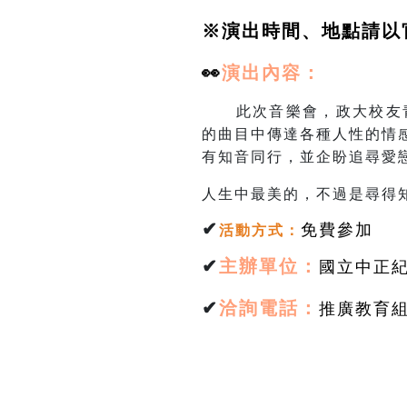
※演出時間、地點請以
👀
演出
內容：
此次音樂會，政大校友青
的曲目中傳達各種人性的情
有知音同行，並企盼追尋愛
人生中最美的，不過是尋得
✔
免費參加
活動方式
：
✔
主辦單位：
國立中正
✔
洽詢電話：
推廣教育組林