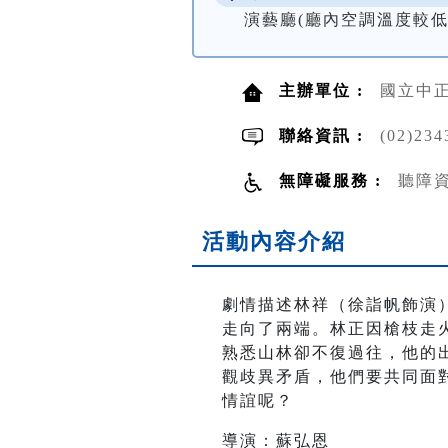
演藝廳(廳內空調溫度較
主辦單位 :
國立中
聯絡資訊 :
(02)234
無障礙服務 :
聽障
活動內容介紹
劇情描述林祥（徐詣帆飾演
走向了兩端。林正因槍枝走
熟悉山林卻不復過往，他的
觀歧異矛盾，他們要共同面
情誼呢？
導演：蘇弘恩