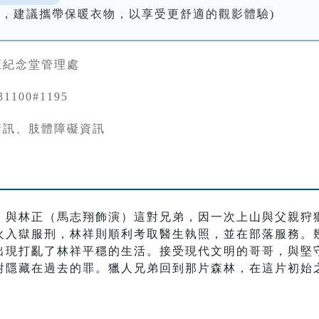
低，建議攜帶保暖衣物，以享受更舒適的觀影體驗)
正紀念堂管理處
31100#1195
資訊、肢體障礙資訊
）與林正（馬志翔飾演）這對兄弟，因一次上山與父親狩
火入獄服刑，林祥則順利考取醫生執照，並在部落服務。
出現打亂了林祥平穩的生活。接受現代文明的哥哥，與堅
對隱藏在過去的罪。獵人兄弟回到那片森林，在這片初始