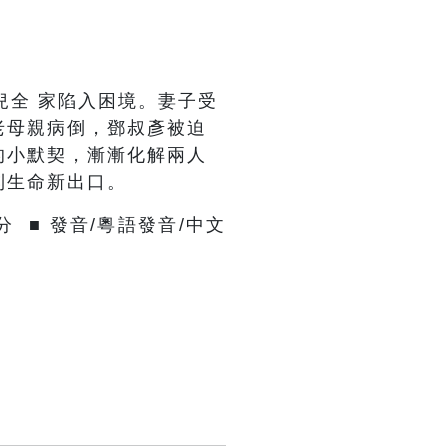
兒全 家陷入困境。妻子受
老母親病倒，鄧叔彥被迫
的小默契，漸漸化解兩人
到生命新出口。
分 ■ 發音/
粵語
發音/中文