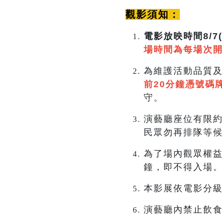
觀影須知：
電影放映時間8/7(五
場時間為每場次開
為維護活動品質
前20分鐘憑號碼
守。
演藝廳座位有限約
民眾勿再排隊等
為了場內觀眾權益
鐘，即不得入場
本影展依電影分
演藝廳內禁止飲