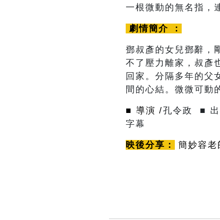
一根微動的無名指，
劇情簡介 ：
鄧叔彥的女兒鄧辭，
不了壓力離家，叔彥
回家。分隔多年的父
間的心結。微微可動
■ 導演 /
孔令政
■ 
字幕
映後分享：
簡妙容老