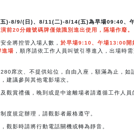
)-8/9/(日)、8/11(二)-8/14(五)為早場09:40、
演前20分鐘號碼牌僅做識別進出使用，隔場作廢。
及安全將控管入場人數，
於早場9:10、午場13:0
牌進場
，順序請依工作人員叫號引導進入，出場時需
280席次、不提供站位，自由入座，額滿為止，如
候，建議參與其他電影場次。
及觀賞禮儀，晚到或是中途離場者請遵循工作人員
。
級制度規定辦理，請觀影者嚴格遵守。
食，觀影時請將行動電話關機或轉為靜音。