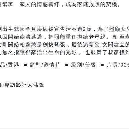
連繫著一家人的情感羈絆，成為家庭救贖的契機。
剛出生就因罕見疾病被宣告活不過2歲，為了照顧女
也因開始崩潰逃避，把照顧重任拋給老母親。直 至
女剛開始相處總是劍拔弩張，最後憑藉父 女間建立
的無名指讓鄧辭活出生命的光彩， 也鼓舞了叔彥找
出品/香港
■ 類型/劇情片 ■ 級別/普級 ■ 片長/92
師專訪影評人蒲鋒