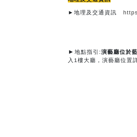
►地理及交通資訊
http
►
地點指引:
演藝廳
位於
入1樓大廳，演藝廳位置