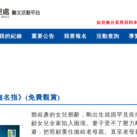
如切換分頁再回到本
我的紀錄
重要公告
我要報名
活動查詢
導
無名指》(免費觀賞)
鄧叔彥的女兒鄧辭，剛出生就因罕見疾
顧女兒全家陷入困境。妻子受不了壓力
避，把照顧重任拋給老母親。直至老母