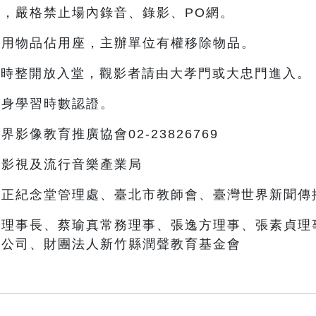
，嚴格禁止場內錄音、錄影、PO網。
使用物品佔用座，主辦單位有權移除物品。
9時整開放入堂，觀影者請由大孝門或大忠門進入。
終身學習時數認證。
影像教育推廣協會02-23826769
部影視及流行音樂產業局
中正紀念堂管理處、臺北市教師會、臺灣世界新聞傳
台理事長、蔡瑜真常務理事、張逸方理事、張素貞理
限公司、財團法人新竹縣潤聲教育基金會