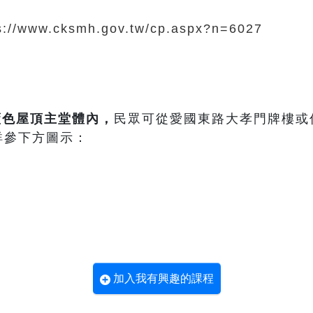
s://www.cksmh.gov.tw/cp.aspx?n=6027
藍色屋頂主堂體內
，
民眾可從愛國東路大孝門牌樓或
詳參下方圖示：
加入我有興趣的課程