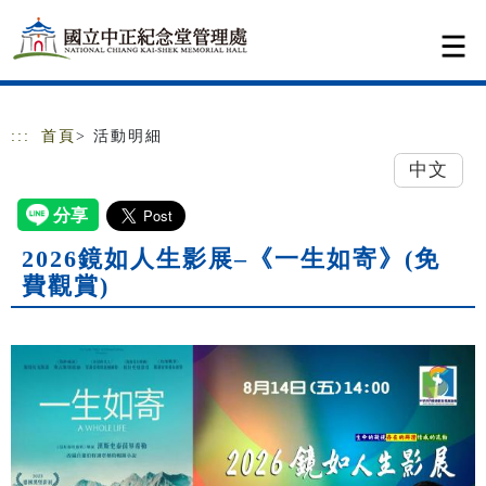
跳到主要內容
網站導覽
:::
首頁
> 活動明細
中文
2026鏡如人生影展–《一生如寄》(免
費觀賞)