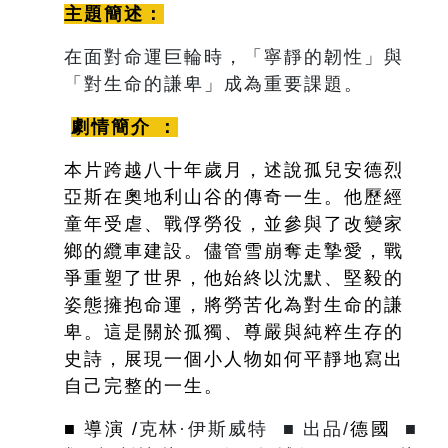
主題簡述：
在面對命運巨輪時，「寧靜的韌性」與
「對生命的謙卑」成為重要課題。
劇情簡介 ：
本片跨越八十年歲月，述說孤兒安德烈
亞斯在奧地利山谷的傳奇一生。他歷經
童年受虐、戰俘勞役，並參與了改變家
鄉的纜車建設。儘管雪崩奪走摯愛，戰
爭重塑了世界，他始終以沈默、堅毅的
姿態擁抱命運，將勞苦化為對生命的謙
卑。這是關於孤獨、尊嚴與純粹生存的
史詩，展現一個小人物如何平靜地寫出
自己完整的一生。
■ 導演 /
克林·伊斯威特
■ 出品/
德國
■