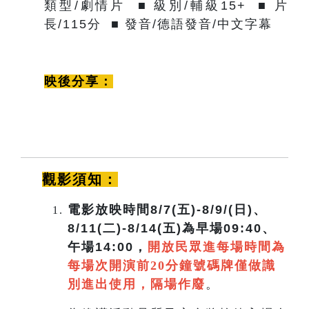
類型/劇情片 ■ 級別/輔級15+ ■ 片
長/115分 ■ 發音/德語發音/中文字幕
映後分享：
觀影須知：
電影放映時間8/7(五)-8/9/(日)、
8/11(二)-8/14(五)為早場09:40、
午場14:00
，
開放民眾進每場時間為
每場次開演前20分鐘號碼牌僅做識
別進出使用，隔場作廢
。