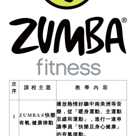
次
課 程 主 題
教 學 內 容
序
播放熱情好聽中南美洲
等
音
樂，從「暖身運動、主運動
ZUMBA®
快樂
1
至緩和運動」，進行一連串
有氧.健康律動
讓學員「快樂且身心健康」
的有氧律動。