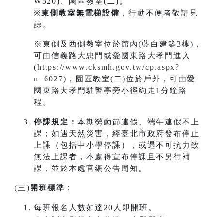
W320)、園區教室(二)。
※
東側教室無電梯設備
，行動不便者敬請見
諒。
※東側及西側教室位於館內(藍白建築3樓)，
可由信義路大忠門或愛國東路大孝門進入
(
https://www.cksmh.gov.tw/cp.aspx?
n=6027
)；園區教室(二)位於戶外，可由愛
國東路大孝門駐警亭旁小徑約走1分鐘路
程。
停課規定：
本期勞動節連假、端午連假不上
課；如遇天然災害，經臺北市政府發布停止
上課（包括中小學停課），或遇不可抗力致
無法上課者，本處得宣布停課且不另行補
課，並於本處官網公告周知。
(三)
開班標準
：
每班報名人數如達20人即開班。