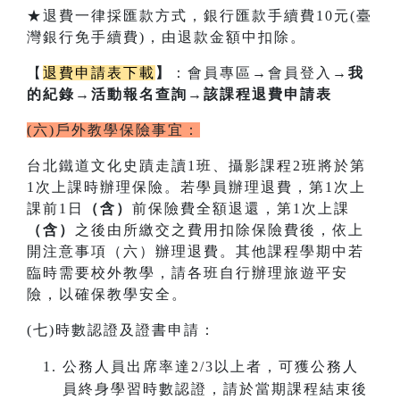
★退費一律採匯款方式，銀行匯款手續費10元(臺
灣銀行免手續費)，由退款金額中扣除。
【
退費申請表下載
】
：會員專區
→
會員登入
→我
的紀錄→活動報名查詢→該課程退費申請表
(六)戶外教學保險事宜：
台北鐵道文化史蹟走讀1班、攝影課程2班將於第
1次上課時辦理保險。若學員辦理退費，第1次上
課前1日
（含）
前保險費全額退還，第1次上課
（含）
之後由所繳交之費用扣除保險費後，依上
開注意事項（六）辦理退費。其他課程學期中若
臨時需要校外教學，請各班自行辦理旅遊平安
險，以確保教學安全。
(七)時數認證及證書申請：
公務人員出席率達2/3以上者，可獲公務人
員終身學習時數認證，請於當期課程結束後