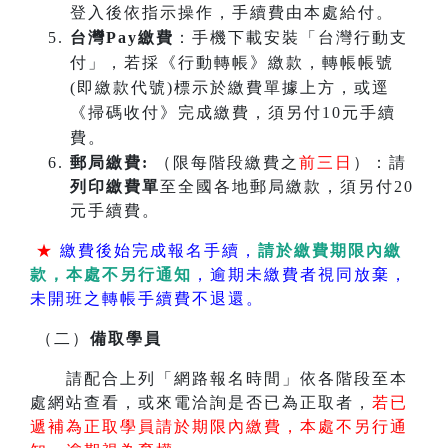
登入後依指示操作，手續費由本處給付。
台灣Pay繳費
：手機下載安裝「台灣行動支
付」，若採《行動轉帳》繳款，轉帳帳號
(即繳款代號)標示於繳費單據上方，或逕
《掃碼收付》完成繳費，須另付10元手續
費。
郵局繳費:
（限每階段繳費之
前三日
）：請
列印繳費單
至全國各地郵局繳款，須另付20
元手續費。
★
繳費後始完成報名手續，
請於繳費期限內繳
款，本處不另行通知
，逾期未繳費者視同放棄，
未開班之轉帳手續費不退還。
（二）
備取學員
請配合上列「網路報名時間」依各階段至本
處網站查看，或來電洽詢是否已為正取者，
若已
遞補為正取學員請於期限內繳費，本處不另行通