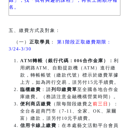
錄」，找「我有興趣的課程」，再依上開順序報
名。
五、繳費方式及對象：
（一）
正取學員
：
第1階段正取繳費期限：
3/24-3/30
ATM
轉帳（銀行代碼：006合作金庫）：
利
用網路ATM、自動提款機（ATM）進行繳
款，轉帳帳號（繳款代號）標示於繳費單據
上方，如為跨行交易，須另付15元手續費。
臨櫃繳費
：請
列印繳費單
至全國各地合作金
庫繳費。（務請注意金融機構營業時間）。
便利商店繳費
（限每階段繳費之
前三日
）：
全台各超商門市（7-11、全家、OK、萊爾
富）繳款，須另付10元手續費。
信用卡線上繳費
：在本處藝文活動平台會員