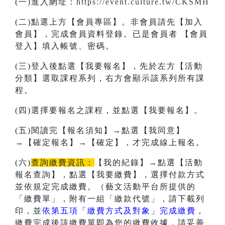
(一)進入網址：
https://event.culture.tw/CKSMH
(二)點選上方【會員專區】。非會員請先【加入
會員】，完成會員資料登錄。已是會員者 【會員
登入】填入帳號、密碼。
(三)登入後點選【我要報名】，先於左方【活動
分類】選取課程系列，右方會顯示該系列所有課
程。
(四)選擇要報名之課程，並點選【我要報名】。
(五)閱讀完【報名須知】→點選【我同意】
→【確定報名】→【確定】，才完成線上報名。
(六)
查詢繳費資訊：
【我的紀錄】→點選【活動
報名查詢】，點選【我要繳費】，選擇付款方式
並依規定完成繳費。（藝文活動平台所提供的
「繳費單」，附有一組「繳款代號」，請下載列
印，並
依第五項「繳費方式及對象」完成繳費
，
繳費完成後該繳費單即為您的繳費收據，請妥善