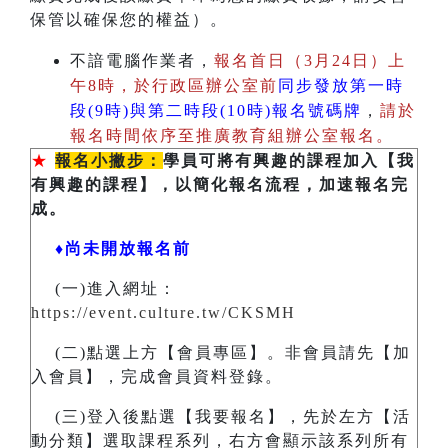
保管以確保您的權益）。
不諳電腦作業者，
報名首日（3月24日）上
午8時，於行政區辦公室前
同步發放第一時
段(9時)與第二時段(10時)報名號碼牌
，
請於
報名時間依序至推廣教育組辦公室報名。
★
報名小撇步：
學員可將有興趣的課程加入【我
有興趣的課程】，以簡化報名流程，加速報名完
成。
♦尚未開放報名前
(一)進入網址：
https://event.culture.tw/CKSMH
(二)點選上方【會員專區】。非會員請先【加
入會員】，完成會員資料登錄。
(三)登入後點選【我要報名】，先於左方【活
動分類】選取課程系列，右方會顯示該系列所有