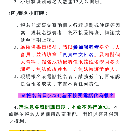
小班制班別報名人數達12人即開班。
(四)
報名小叮嚀：
報名前請事先審酌個人行程規劃或健康等因
素，經報名繳費者，恕不接受轉班、轉讓或
延至下期上課。
為確保學員權益，請以
參加課程者
身分加入
會員，並請填寫「
真實中文姓名
」及相關個
人資料，報名成功後將僅限該姓名學員參與
課程，無法修改姓名，亦無法轉讓予他人。
現場報名或電話報名者，請務必自行再確認
是否報名成功，本處不負任何責任。
※報名首日(3/24)恕不接受電話代為報名
4.
請注意各班開課日期，本處不另行通知。
本
處將依報名人數保留教室調配、開班與否及併班
之權利。