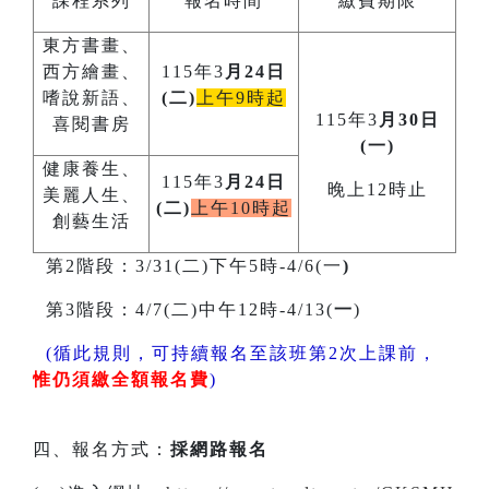
課程系列
報名時間
繳費期限
東方書畫、
西方繪畫、
115年3
月24日
嗜說新語、
(二)
上午9時起
115年3
月30日
喜閱書房
(一)
健康養生、
115年3
月24日
晚上12時止
美麗人生、
(二)
上午10時起
創藝生活
第2階段：3/31(二)下午5時-4/6(一
)
第3階段：4/7(二)中午12時-4/13(
一
)
(循此規則，可持續報名至該班第2次上課前，
惟仍須繳全額報名費
)
四、報名方式：
採網路報名