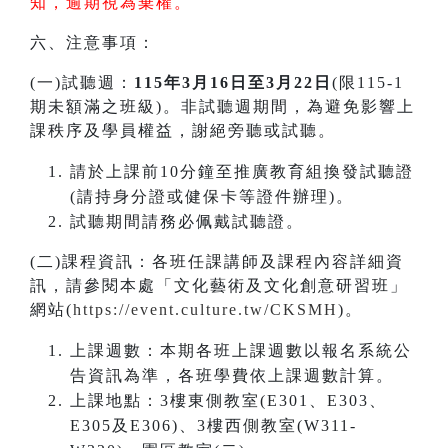
知，逾期視為棄權。
六、注意事項：
(一)試聽週：
115年3月16日至3月22日
(限115-1
期未額滿之班級)。非試聽週期間，為避免影響上
課秩序及學員權益，謝絕旁聽或試聽。
請於上課前10分鐘至推廣教育組換發試聽證
(請持身分證或健保卡等證件辦理)。
試聽期間請務必佩戴試聽證。
(二)課程資訊：各班任課講師及課程內容詳細資
訊，請參閱本處「文化藝術及文化創意研習班」
網站(
https://event.culture.tw/CKSMH
)。
上課週數：本期各班上課週數以報名系統公
告資訊為準，各班學費依上課週數計算。
上課地點：3樓東側教室(E301、E303、
E305及E306)、3樓西側教室(W311-