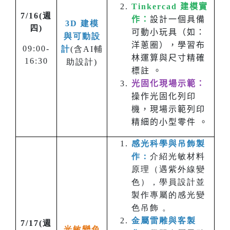
Tinkercad 建模實
7/16(週
作：
設計一個具備
3D 建模
四)
可動小玩具（如：
與可動設
洋蔥圈），學習布
09:00-
計
(含AI輔
林運算與尺寸精確
16:30
助設計)
標註 。
光固化現場示範：
操作光固化列印
機，現場示範列印
精細的小型零件 。
感光科學與吊飾製
作：
介紹光敏材料
原理（遇紫外線變
色），學員設計並
製作專屬的感光變
色吊飾 。
金屬雷雕與客製
7/17(週
光敏變色