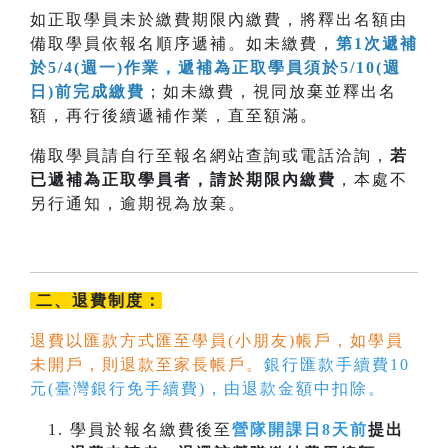
如正取學員未於繳費期限內繳費，將釋出名額由
備取學員依報名順序遞補。如未繳費，
第1次遞補
於5/4(週一)作業，遞補為正取學員須於5/10(週
日)前完成繳費
；如未繳費，視同放棄並釋出名
額，再行後續遞補作業，直至額滿。
備取學員請自行至報名網站查詢或電話洽詢，
若
已遞補為正取學員者，請於期限內
繳費
，本處不
另行通知，逾期視為放棄。
二、退費制度：
退費以匯款方式匯至學員(小朋友)帳戶，如學員
未開戶，則退款至家長帳戶。
銀行匯款手續費10
元(臺灣銀行免手續費)，由退款金額中扣除。
學員於報名繳費後至
營隊開課日8天前
提出