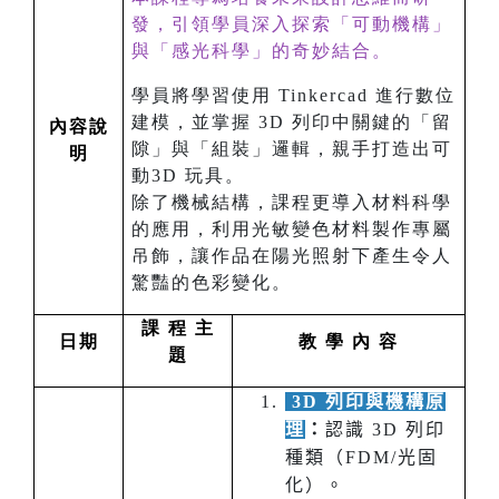
發，引領學員深入探索「可動機構」
與「感光科學」的奇妙結合。
學員將學習使用 Tinkercad 進行數位
建模，並掌握 3D 列印中關鍵的「留
內容說
隙」與「組裝」邏輯，親手打造出可
明
動3D 玩具。
除了機械結構，課程更導入材料科學
的應用，利用光敏變色材料製作專屬
吊飾，讓作品在陽光照射下產生令人
驚豔的色彩變化。
課 程 主
日期
教 學 內 容
題
3D 列印與機構原
理
：
認識 3D 列印
種類（FDM/光固
化）。