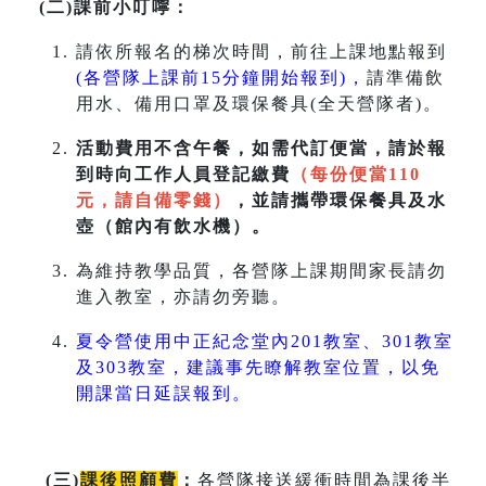
(二)課前小叮嚀：
請依所報名的梯次時間，前往上課地點報到
(各營隊上課前15分鐘開始報到)，
請準備飲
用水、備用口罩及環保餐具(全天營隊者)。
活動費用不含午餐，如需代訂便當，請於報
到時向工作人員登記繳費
（每份便當110
元，請自備零錢）
，並請攜帶環保餐具及水
壺（館內有飲水機）。
為維持教學品質，各營隊上課期間家長請勿
進入教室，亦請勿旁聽。
夏令營使用中正紀念堂內201教室、301教室
及303教室，建議事先瞭解教室位置，以免
開課當日延誤報到。
(
三
)
課後照顧費
：
各營隊接送緩衝時間為課後半