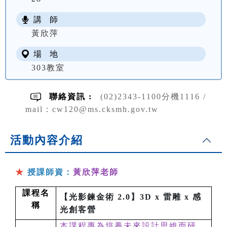
講 師
NT$ 3100
黃欣萍
場 地
303教室
聯絡資訊 :
(02)2343-1100分機1116 /
mail：cw120@ms.cksmh.gov.tw
活動內容介紹
★
授課師資：
黃欣萍老師
課程名
【光影鍊金術 2.0】3D x 雷雕 x 感
稱
光創客營
本課程專為培養未來設計思維而研