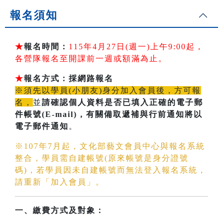
報名須知
★
報名時間：
115年4月27日(週一)上午9:00起，
各營隊報名至開課前一週或額滿為止。
★
報名方式：採網路報名
※須先以學員(小朋友)身分加入會員後，方可報
名，
並
請確認個人資料是否已填入正確的電子郵
件帳號(E-mail)
，有關備取遞補與行前通知將以
電子郵件通知
。
※107年7月起，文化部藝文會員中心與報名系統
整合，學員需自建帳號(原來帳號是身分證號
碼)，若學員因未自建帳號而無法登入報名系統，
請重新「加入會員」。
一、繳費方式及對象：