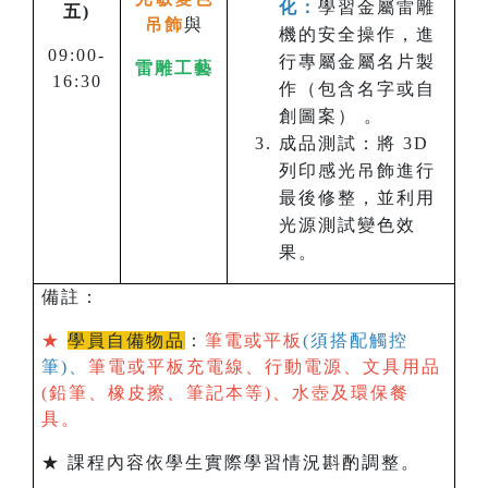
化：
學習金屬雷雕
五)
吊飾
與
機的安全操作，進
09:00-
行專屬金屬名片製
雷雕工藝
16:30
作（包含名字或自
創圖案） 。
成品測試：將 3D
列印感光吊飾進行
最後修整，並利用
光源測試變色效
果。
備註：
★
學員自備物品
：
筆電或平板
(須搭配觸控
筆)、
筆電或平板充電線、行動電源、文具用品
(鉛筆、橡皮擦、筆記本等)、水壺及環保餐
具。
★ 課程內容依學生實際學習情況斟酌調整。