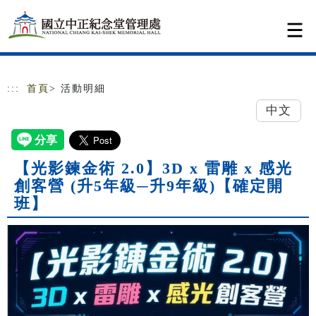
跳到主要內容
網站導覽
:::
首頁
> 活動明細
中文
【光影鍊金術 2.0】3D x 雷雕 x 感光
創客營 (升5年級─升9年級)【確定開
班】