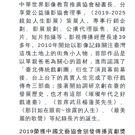
中華世界影像教育推廣協會秘書長、分
享愛公益攝影協會理事，《2019-2025
鏡如人生影展》策展人。專事行銷企
劃、影展規劃、公播代理販售、紀錄
片、短片拍攝等，影視傳播經歷長達39
多年。2010年開始以影像記錄關注臺灣
這塊土地上的街角小人物，首部作品是
以單親爸爸為關心的題材，進而認識了
「臺北傳統戲劇團」衍生了演員幕前幕
後、台上台下的真實人生完成了歌仔戲
傳奇三部曲；接著開始調研京劇在臺的
發展歷史，也才有這部《璀璨年代之好
戲連臺》、《首席武旦楊蓮英先生》、
《那日如在眼前~徐露的人生》、《最美
麗的歌聲》等紀錄長片的誕生。
2019
榮獲中國文藝協會頒發傳播貢獻獎