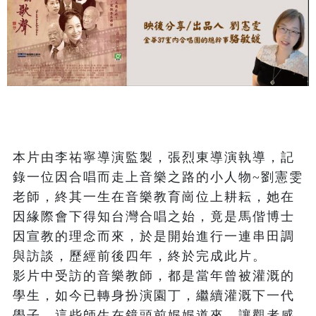
本片由李祐寧導演監製，張烈東導演執導，記
錄一位因合唱而走上音樂之路的小人物~劉憲雯
老師，終其一生在音樂教育崗位上耕耘，她在
因緣際會下得知台灣合唱之始，竟是馬偕博士
因宣教的理念而來，於是開始進行一連串田調
與訪談，歷經前後四年，終於完成此片。

影片中受訪的音樂教師，都是當年曾被灌溉的
學生，如今已轉身扮演園丁，繼續灌溉下一代
學子。這些師生在鏡頭前娓娓道來，讓觀者感