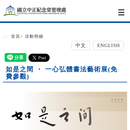
跳到主要內容
網站導覽
:::
首頁
> 活動明細
中文
ENGLISH
如是之間 ・ 一心弘體書法藝術展(免
費參觀)