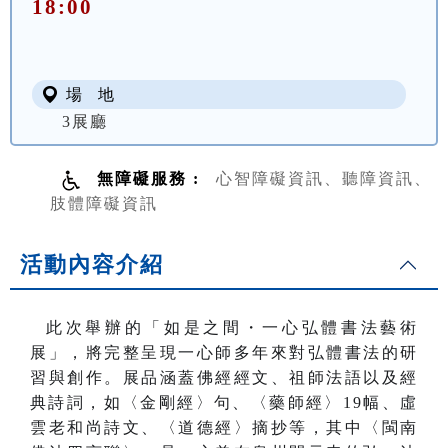
18:00
場 地
3展廳
無障礙服務 :
心智障礙資訊、聽障資訊、
肢體障礙資訊
活動內容介紹
此次舉辦的「如是之間・一心弘體書法藝術
展」，將完整呈現一心師多年來對弘體書法的研
習與創作。展品涵蓋佛經經文、祖師法語以及經
典詩詞，如〈金剛經〉句、〈藥師經〉19幅、虛
雲老和尚詩文、〈道德經〉摘抄等，其中〈閩南