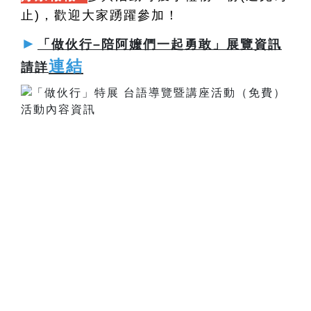
止)，歡迎大家踴躍參加！
►
「做伙行–陪阿嬤們一起勇敢」展覽資訊
連結
請詳