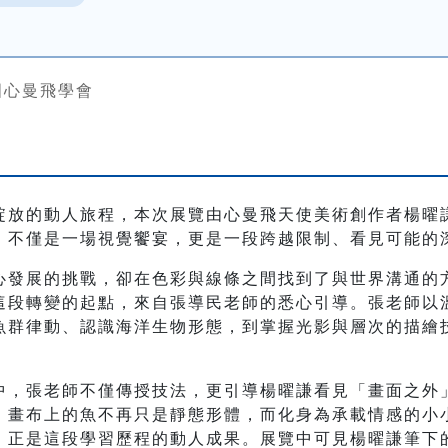
國心曼飛學會
綻放的動人旅程，本次展覽由心曼飛天使美術創作者楊曜
》不僅是一場視覺饗宴，更是一段跨越限制、看見可能的
心發展的挑戰，卻在色彩與線條之間找到了與世界溝通的
這段轉變的起點，來自張導民老師的悉心引導。張老師以
魚群律動、認識海洋生物形態，到掌握光影與層次的描繪
中，張老師不僅傳授技法，更引導楊曜謙看見「畫面之外
，畫布上的魚不再只是靜態形體，而化身為承載情感的小
》正是這段學習歷程的動人成果。展覽中可見楊曜謙筆下