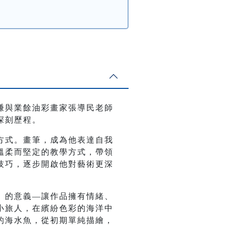
謙與業餘油彩畫家張導民老師
深刻歷程。
方式。畫筆，成為他表達自我
溫柔而堅定的教學方式，帶領
技巧，逐步開啟他對藝術更深
」的意義—讓作品擁有情緒、
小旅人，在繽紛色彩的海洋中
的海水魚，從初期單純描繪，