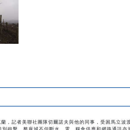
烏克蘭，記者美聯社團隊切爾諾夫與他的同事，受困馬立波
差別砲擊，整座城不但斷水、電，糧食供應和網路通訊亦