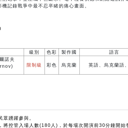
影機記錄戰爭中最不忍卒睹的痛心畫面。
0
級別
色彩
製作國
語言
切爾諾夫
限制級
彩色
烏克蘭
英語、烏克蘭語
rnov)
民眾踴躍參與。
將控管入場人數(180人)，於每場次開演前30分鐘開