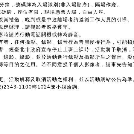
0分鐘，號碼牌為入場識別(非入場順序)，隔場作廢。
號碼牌，座位有限，現場憑票入場，自由入座。
觀賞禮儀，晚到或是中途離場者請遵循工作人員的引導。
規定辦理，請觀影者嚴格遵守。
影時請將行動電話關機或轉為靜音。
有者，任何攝影、錄影、錄音行為皆屬侵權行為，可能招
害，經臺北市政府宣布停止上班上課時，活動將予取消，
、錄影、攝影，並於活動進行錄影及攝影所生之聲音、影
傳等目的之使用。若不同意授予個人影像者，請事先告知
更、活動解釋及取消活動之權利，並以活動網站公告為準
2343-1100轉1024陳小姐洽詢。