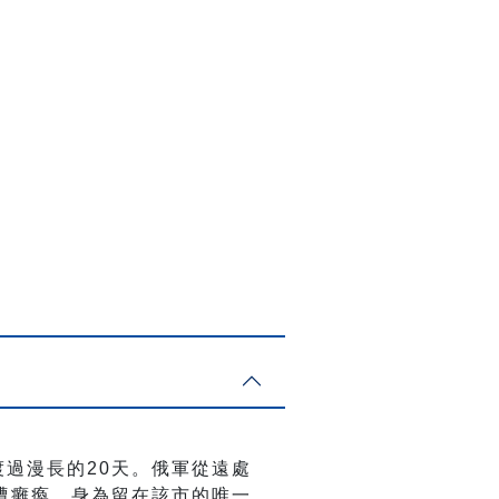
渡過漫長的20天。俄軍從遠處
遭癱瘓。身為留在該市的唯一