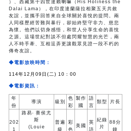
）、西藏第十四世達賴喇嘛（His Holiness the
Dalai Lama），在印度達蘭薩拉相聚五天共敘
友誼，並攜手回答來自全球關於喜悅的提問。兩
人同樣歷經苦難與暴行，卻始終堅守非力、慈悲
為懷。他們以切身感悟，和世人分享生命的喜悅
之源。這場世紀對談不但處閃耀智慧的光芒，兩
人不時手牽、互相逗弄更讓觀眾見證一段不朽的
傳奇友誼。
◆電影放映時間：
114年12月09日(二) 10：00
◆電影資訊：
年
色
製作
語
導演
級別
類型
片長
份
彩
國
言
路易‧ 賽侯尤
斯
紀錄
202
普遍
彩
英
88分
美國
(Louie
片
1
級
色
語
鐘