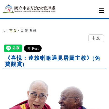
跳到主要內容
網站導覽
:::
首頁
> 活動明細
中文
《喜悅：達賴喇嘛遇見屠圖主教》(免
費觀賞)