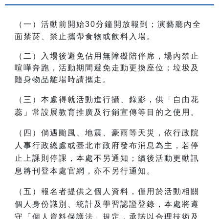
（一）活動前開始30分鐘開放報到；演藝廳內
全
面禁菸、禁止攜帶食物或飲料入場。
（二）入場後
避免佔用無障礙陪伴席，場內
禁止
喧嘩奔跑，
活動期間避免走動更換座位；垃圾及
隨身物品離場時請攜走。
（三）本處得就活動進行攝、錄影，供「自由花
蕊」常設展教育推廣及行銷宣傳等目的之使用。
（四）倘遇颱風、地震、豪雨等天災，依行政院
人事行政總處或臺北市政府發布消息為主，若停
止上課則停課，本處不另通知；續後活動更動訊
息將刊登本處官網，亦不另行通知。
（五）報名者提供之個人資料，僅用於活動相關
個人身份識別、統計及學習認證登錄，本處將遵
守「個人資料保護法」規定，承諾以合理技術及