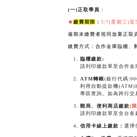
(一)正取學員
:
★
繳費期限
：
5/7(星期三)至
逾期未繳費者視同放棄正取
繳費方式：合作金庫臨櫃、
臨櫃繳款:
請列印繳款單至合作金庫
ATM轉帳
(銀行代碼:0
利用自動提款機(ATM
專區查詢。如為跨行交
郵局、便利商店繳款
(
請列印繳款單至全台各超
信用卡線上繳款：
選擇