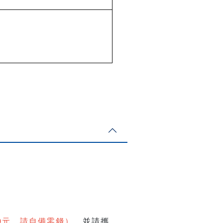
0元，請自備零錢）
，並請攜