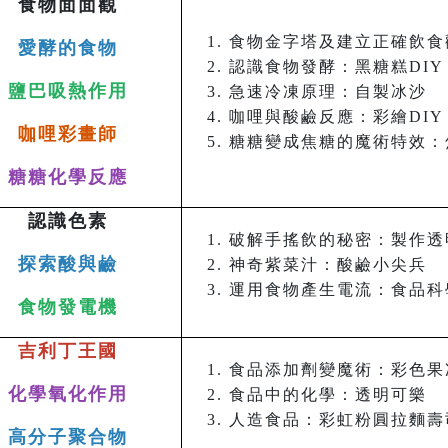
食物面面觀
食物金字塔及建立正確飲食
愛酵的食物
認識食物發酵：黑糖糕DIY
鹽巴吸熱作用
急速冷凍原理：自製冰沙
咖哩與酸鹼反應：彩繪DIY
咖哩彩畫師
糖糖變成焦糖的魔術特效：
糖糖化學反應
認識色素
破解手搖飲的秘密：製作透
探索酸與鹼
神奇紫菜汁：酸鹼小尖兵
運用食物產生電流：食品科
食物發電機
吉利丁王國
食品添加劑變魔術：彩色果
化學氧化作用
食品中的化學：透明可樂
人造食品：彩虹粉圓拉麵壽
高分子聚合物