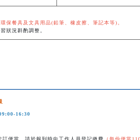
環保餐具及文具用品(鉛筆、橡皮擦、筆記本等)。
學習狀況斟酌調整。
級
09:00-16:30
代訂便當，請於報到時向工作人員登記繳費
（每份便當11