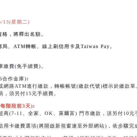
5/13(星期二)
資格，將釋出名額。
郵局、
ATM
轉帳、線上刷信用卡及
Taiwan Pay
。
繳費(免手續費)。
06合作金庫)
:
)或網路ATM進行繳款，轉帳帳號(繳款代號)標示於繳款
易，須另付15元手續費。
限每階段前3天)
:
商(7-11、全家、OK、萊爾富) 門市繳款，須另付10
信用卡繳費選項(將開啟新視窗連至外部網站)，依步驟完成