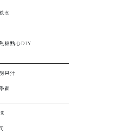
觀念
焦糖點心DIY
明果汁
學家
凍
司