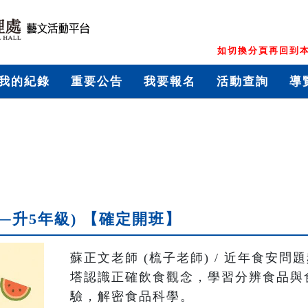
如切換分頁再回到本
我的紀錄
重要公告
我要報名
活動查詢
導
─升5年級) 【確定開班】
蘇正文老師 (梳子老師) / 近年食安
塔認識正確飲食觀念，學習分辨食品與