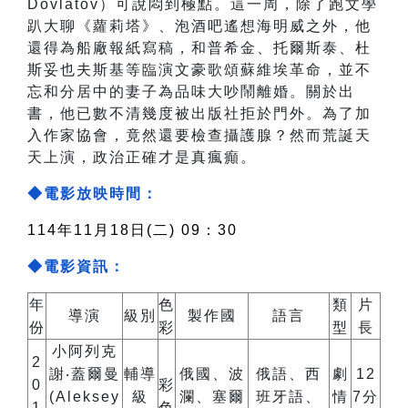
Dovlatov）可說悶到極點。這一周，除了跑文學
趴大聊《蘿莉塔》、泡酒吧遙想海明威之外，他
還得為船廠報紙寫稿，和普希金、托爾斯泰、杜
斯妥也夫斯基等臨演文豪歌頌蘇維埃革命，並不
忘和分居中的妻子為品味大吵鬧離婚。關於出
書，他已數不清幾度被出版社拒於門外。為了加
入作家協會，竟然還要檢查攝護腺？然而荒誕天
天上演，政治正確才是真瘋癲。
◆電影放映時間：
114年11月18日(二) 09：30
◆電影資訊：
年
色
類
片
導演
級別
製作國
語言
份
彩
型
長
小阿列克
2
謝‧蓋爾曼
輔導
俄國、波
俄語、西
劇
12
0
彩
(Aleksey
級
瀾、塞爾
班牙語、
情
7分
1
色