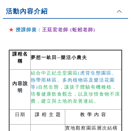
活動內容介紹
★
授課師資：
王廷宏老師 (蚯蚓老師)
課程名
夢想一畝田─樂活小農夫
稱
結合中正紀念堂園區
(虎背生態園區、
熱帶雨林區、多肉植物區及樂活花園
內容說
等)
自然生態，讓孩子體驗有機種植，
明
培養健康飲食觀念，以及珍惜食物不浪
費，建立與土地的友善連結。
日期
課
程
主
題
教
學 內 容
實地觀察園區層次結構