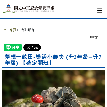
跳到主要內容
網站導覽
:::
首頁
> 活動明細
中文
夢想一畝田-樂活小農夫 (升3年級─升7
年級) 【確定開班】