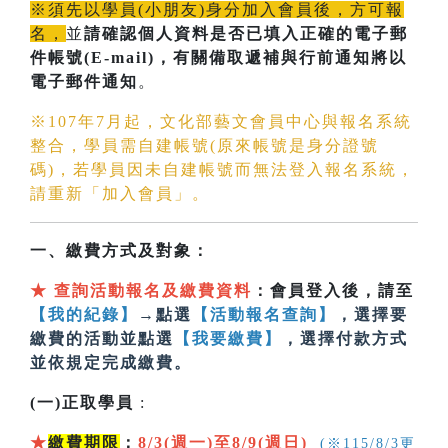
※須先以學員(小朋友)身分加入會員後，方可報
名，
並
請確認個人資料是否已填入正確的電子郵
件帳號(E-mail)
，有關備取遞補與行前通知將以
電子郵件通知
。
※107年7月起，文化部藝文會員中心與報名系統
整合，學員需自建帳號(原來帳號是身分證號
碼)，若學員因未自建帳號而無法登入報名系統，
請重新「加入會員」。
一、繳費方式及對象：
★
查詢活動報名及繳費資料
：會員登入後，請至
【我的紀錄】
→點選
【活動報名查詢】
，選擇要
繳費的活動並點選
【我要繳費】
，選擇付款方式
並依規定完成繳費。
(一)正取學員
:
★
繳費期限
：
8/3(週一)至8/9(週日)
(※115/8/3更