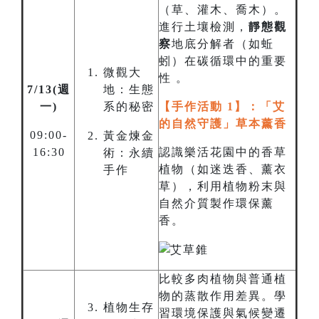
（草、灌木、喬木）。
進行土壤檢測，
靜態觀
察
地底分解者（如蚯
蚓）在碳循環中的重要
微觀大
性 。
7/13(週
地：生態
一)
系的秘密
【手作活動 1】：「艾
的自然守護」草本薰香
09:00-
黃金煉金
16:30
認識樂活花園中的香草
術：永續
植物（如迷迭香、薰衣
手作
草），利用植物粉末與
自然介質製作環保薰
香。
比較多肉植物與普通植
物的蒸散作用差異。學
植物生存
習環境保護與氣候變遷