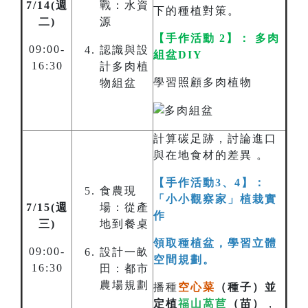
7/14(週
戰：水資
下的種植對策。
二)
源
【手作活動 2】： 多肉
09:00-
認識與設
組盆DIY
16:30
計多肉植
學習照顧多肉植物
物組盆
計算碳足跡，討論進口
與在地食材的差異 。
【手作活動3、4】：
食農現
「小小觀察家」植栽實
7/15(週
場：從產
作
三)
地到餐桌
領取種植盆，學習立體
09:00-
設計一畝
空間規劃。
16:30
田：都市
農場規劃
播種
空心菜
（種子）並
定植
福山萵苣
（苗）
，