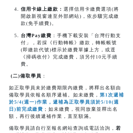
信用卡線上繳款：
選擇信用卡繳費選項(將
開啟新視窗連至外部網站)，依步驟完成繳
款(免手續費)。
台灣Pay繳費
：手機下載安裝「台灣行動支
付」，若採《行動轉帳》繳款，轉帳帳號
(即繳款代號)標示於繳費單據上方，或逕
《掃碼收付》完成繳費，須另付10元手續
費。
(
二
)
備取學員
：
如正取學員未於繳費期限內繳費，將釋出名額由
備取學員依報名順序遞補。如未繳費，
第1次遞補
於5/4(週一)作業，遞補為正取學員須於5/10(週
日)前完成繳費
；如未繳費，視同放棄並釋出名
額，再行後續遞補作業，直至額滿。
備取學員請自行至報名網站查詢或電話洽詢，
若