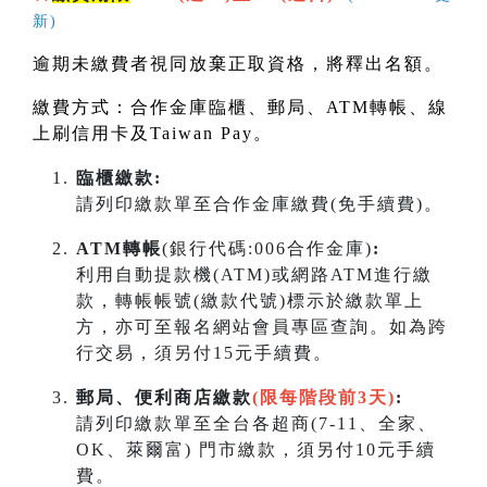
新)
逾期未繳費者視同放棄正取資格，將釋出名額。
繳費方式：合作金庫臨櫃、郵局、
ATM
轉帳、線
上刷信用卡及
Taiwan Pay
。
臨櫃繳款:
請列印繳款單至合作金庫繳費(免手續費)。
ATM轉帳
(銀行代碼:006合作金庫)
:
利用自動提款機(ATM)或網路ATM進行繳
款，轉帳帳號(繳款代號)標示於繳款單上
方，亦可至報名網站會員專區查詢。如為跨
行交易，須另付15元手續費。
郵局、便利商店繳款
(限每階段前3天)
:
請列印繳款單至全台各超商(7-11、全家、
OK、萊爾富) 門市繳款，須另付10元手續
費。