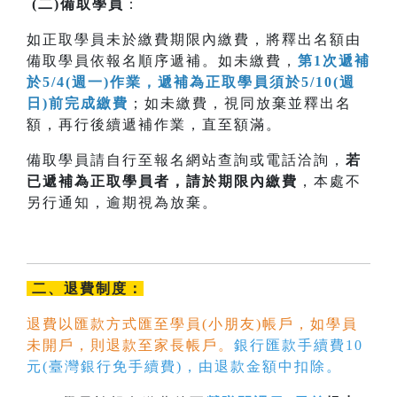
(
二
)
備取學員
：
如正取學員未於繳費期限內繳費，將釋出名額由
備取學員依報名順序遞補。如未繳費，
第1次遞補
於5/4(週一)作業，遞補為正取學員須於5/10(週
日)前完成繳費
；如未繳費，視同放棄並釋出名
額，再行後續遞補作業，直至額滿。
備取學員請自行至報名網站查詢或電話洽詢，
若
已遞補為正取學員者，請於期限內
繳費
，本處不
另行通知，逾期視為放棄。
二、退費制度：
退費以匯款方式匯至學員(小朋友)帳戶，如學員
未開戶，則退款至家長帳戶。
銀行匯款手續費10
元(臺灣銀行免手續費)，由退款金額中扣除。