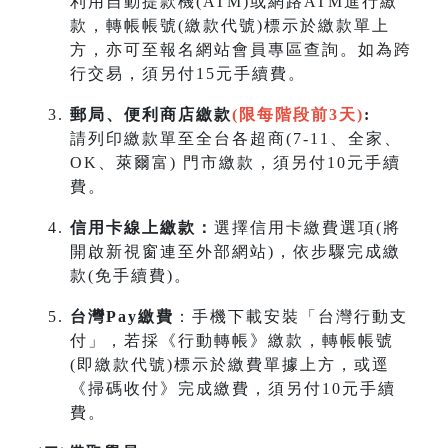
利用自動提款機(ATM)或網路ATM進行繳
款，轉帳帳號(繳款代號)標示於繳款單上
方，亦可至報名網站會員專區查詢。如為跨
行交易，須另付15元手續費。
郵局、便利商店繳款
(限每階段前3天)
:
請列印繳款單至全台各超商(7-11、全家、
OK、萊爾富) 門市繳款，須另付10元手續
費。
信用卡線上繳款：
選擇信用卡繳費選項(將
開啟新視窗連至外部網站)，依步驟完成繳
款(免手續費)。
台灣Pay繳費
：手機下載安裝「台灣行動支
付」，若採《行動轉帳》繳款，轉帳帳號
(即繳款代號)標示於繳費單據上方，或逕
《掃碼收付》完成繳費，須另付10元手續
費。