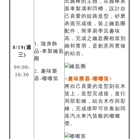
出圓棒的主體，在圓棒表
面車製溝和凹槽，設計自
己喜愛的紋路造型，砂磨
表面完成後，裝上鑰匙圈
配件，簡單易學且趣味
高，完成之鑰匙圈相當別
1. 隨身飾
緻和實用，是創意與實做
8/19(週
品-車製鑰匙
的結合。
三)
圈
09:00-
2. 趣味樂
16:30
器-嘟嘟笛
<趣味樂器-嘟嘟笛>
將自己喜愛的造型刻在木
笛上，造型完成後，進行
局部彩繪，結合木作與彩
繪，完成後即可吹奏如同
蒸汽火車汽笛般的嘟嘟
聲。