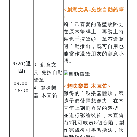
<創意文具-免按自動鉛筆
>
將自己喜愛的造型紋路刻
在原木筆桿上，再裝上特
製免手按筆頭，筆芯邊寫
邊自動推出，既可自用也
能當作送給朋友的創意小
禮。
8/20(週
3. 創意文
四)
具-免按自動
鉛筆
09:00-
<趣味樂器-木直笛>
4. 趣味樂
16:30
難得的自製樂器體驗，讓
器-木直笛
孩子們發揮想像力，在木
直笛上刻劃喜愛的造型，
並進行彩繪裝飾，木直笛
有7孔可吹奏8個音階，製
作完成後可學習指法，吹