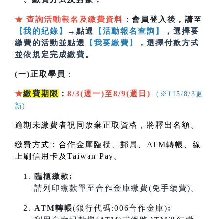
★
查詢活動報名及繳費資料
：會員登入後，請至
【我的紀錄】
→點選
【活動報名查詢】
，選擇要
繳費的活動並點選
【我要繳費】
，選擇付款方式
並依規定完成繳費。
(一)正取學員
:
★
繳費期限
：
8/3(週一)至8/9(週日)
(※115/8/3更
新)
逾期未繳費者視同放棄正取資格，將釋出名額。
繳費方式：合作金庫臨櫃、郵局、
ATM
轉帳、線
上刷信用卡及
Taiwan Pay
。
臨櫃繳款:
請列印繳款單至合作金庫繳費(免手續費)。
ATM轉帳
(銀行代碼:006合作金庫)
: