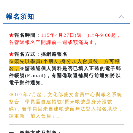
報名須知
★
報名時間：
115年4月27日(週一)上午9:00起，
各營隊報名至開課前一週或額滿為止。
★
報名方式：採網路報名
※須先以學員(小朋友)身分加入會員後，方可報
名，
並
請確認個人資料是否已填入正確的電子郵
件帳號(E-mail)
，有關備取遞補與行前通知將以
電子郵件通知
。
※107年7月起，文化部藝文會員中心與報名系統
整合，學員需自建帳號(原來帳號是身分證號
碼)，若學員因未自建帳號而無法登入報名系統，
請重新「加入會員」。
一、繳費方式及對象：