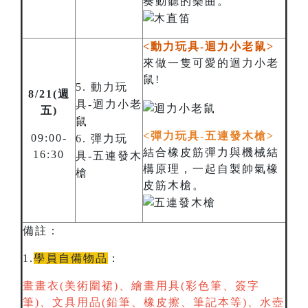
奏動聽的樂曲。
<動力玩具-迴力小老鼠>
來做一隻可愛的迴力小老
鼠!
5. 動力玩
8/21(週
具-迴力小老
五)
鼠
<彈力玩具-五連發木槍>
09:00-
6. 彈力玩
結合橡皮筋彈力與機械結
16:30
具-五連發木
構原理，一起自製帥氣橡
槍
皮筋木槍。
備註：
1.
學員自備物品
：
畫畫衣(美術圍裙)、繪畫用具(彩色筆、簽字
筆)、文具用品(鉛筆、橡皮擦、筆記本等)、水壺