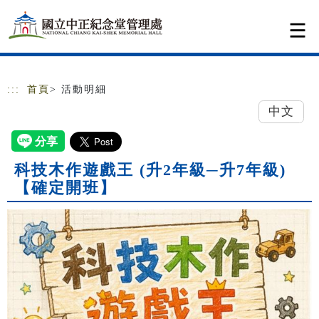
跳到主要內容
網站導覽
:::
首頁
> 活動明細
中文
科技木作遊戲王 (升2年級─升7年級)
【確定開班】