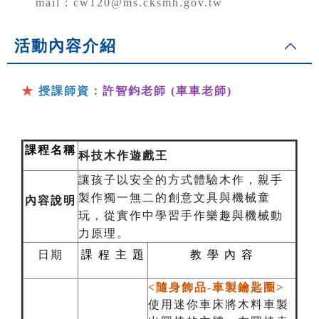
mail：cw120@ms.cksmh.gov.tw
活動內容介紹
★
授課師資：
許智鈞老師 (車車老師)
課程名稱
科技木作遊戲王
讓孩子以安全的方式體驗木作，親手
製作獨一無二的創意文具與機械童
內容說明
玩，從實作中學習手作樂趣與機械動
力原理。
日期
課
程
主
題
教
學 內 容
<隨身飾品-車製鑰匙圈>
使用迷你車床將木料車製