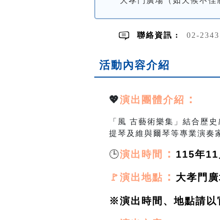
大孝門廣場（如天候不佳
聯絡資訊 :
02-234
活動內容介紹
：
💖
演出團體介紹
「風 古藝術樂集」結合
歷史
提琴及維與爾琴等專業演奏
🕒
：
演出時間
115年11
：
🚩演出地點
大孝門廣
※演出時間、地點請以