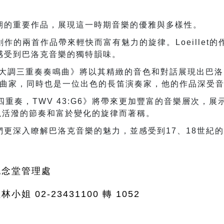
期的重要作品，展現這一時期音樂的優雅與多樣性。
創作的兩首作品帶來輕快而富有魅力的旋律。
Loeillet
的
感受到巴洛克音樂的獨特韻味。
大調三重奏奏鳴曲》將以其精緻的音色和對話展現出巴洛
曲家，同時也是一位出色的長笛演奏家，他的作品深受
四重奏，
TWV 43:G6
》將帶來更加豐富的音樂層次，展
以活潑的節奏和富於變化的旋律而著稱。
們更深入瞭解巴洛克音樂的魅力，並感受到
17
、
18
世紀的
紀念堂管理處
小姐 02-23431100 轉 1052