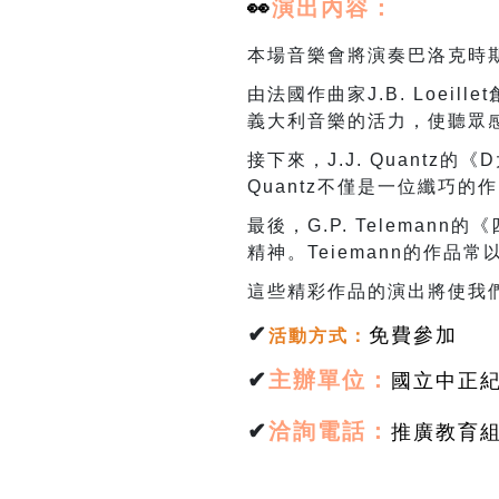
👀
演出
內容：
本場音樂會將演奏巴洛克時
由法國作曲家
J.B. Loeillet
義大利音樂的活力，使聽眾
接下來，
J.J. Quantz
的《
D
Quantz
不僅是一位纖巧的作
最後，
G.P. Telemann
的《
精神。
Teiemann
的作品常
這些精彩作品的演出將使我
✔
免費參加
活動方式
：
✔
主辦單位：
國立中正
✔
洽詢電話：
推廣教育組林