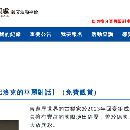
如切換分頁再回到本
我的紀錄
重要公告
我要報名
活動查詢
導
法巴洛克的華麗對話】（免費觀賞）
曾遊歷世界的古樂家於2023年回臺組
員擁有豐富的國際演出經歷，曾於德國
大放異彩。