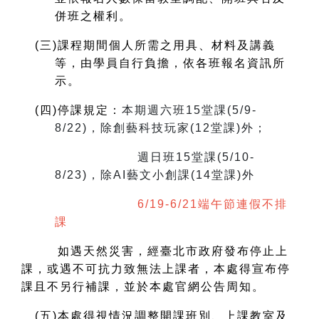
併班之權利。
(
三)課程期間個人所需之用具、材料及講義
等，由學員自行負擔，依各班報名資訊所
示。
(
四)停課規定：
本期週六班15堂課(5/9-
8/22)，除創藝科技玩家(12堂課)外；
週日班15堂課(5/10-
8/23)，除AI藝文小創課(14堂課)外
6/19-6/21端午節連假不排
課
如遇天然災害，經臺北市政府發布停止上
課，或遇不可抗力致無法上課者，本處得宣布停
課且不另行補課，並於本處官網公告周知。
(
五)本處得視情況調整開課班別、上課教室及