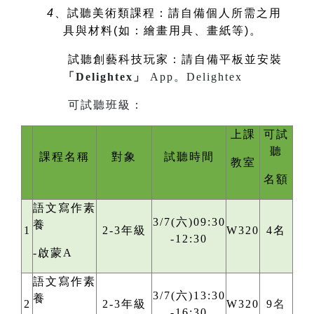
4
、試聽美術類課程：請自備個人所需之用
具與材料(如：繪畫用具、畫紙等)。
試聽創藝科技玩家：請自備平板並安裝
「Delightex」
App。
Delightex
可試聽班級：
上課
可試
聽
課程名稱
對象
試聽時間
教室
名額
語文寫作素
3/7(六)09:30
養
1
2-3年級
W320
4名
-12:30
-啟蒙A
語文寫作素
3/7(六)13:30
養
2
2-3年級
W320
9
名
-16:30