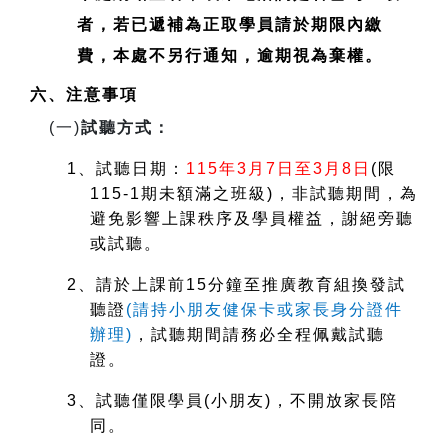
者，若已遞補為正取學員請於期限內繳
費，本處不另行通知，逾期視為棄權。
六、注意事項
(
一)
試聽方式：
1
、試聽日期：
115
年3月7日至3月8日
(
限
115-1期未額滿之班級)，非試聽期間，為
避免影響上課秩序及學員權益，謝絕旁聽
或試聽。
2
、請於上課前15分鐘至推廣教育組換發試
聽證
(
請持小朋友健保卡或家長身分證件
辦理)
，試聽期間請務必全程佩戴試聽
證。
3
、試聽僅限學員(小朋友)，不開放家長陪
同。