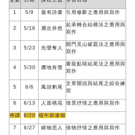
1
5/9
腹有詩書
引用修辭之應用與寫作
起承轉合結構法之應用與
2
5/16
層次井然
寫作
開門見山破題法之應用與
3
5/23
先聲奪人
寫作
畫龍點睛結尾法之應用與
4
5/30
擲地有聲
寫作
文章開頭與結尾之綜合練
5
6/6
鳳頭豹尾
習
6
6/13
人面桃花
借景抒情之應用與寫作
停課
6/20
端午節連假
7
6/27
睹物思人
借物抒情之應用與寫作