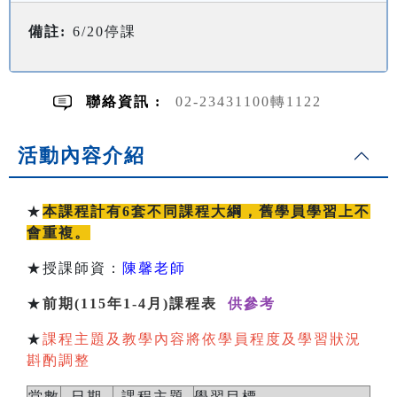
備註:
6/20停課
聯絡資訊 :
02-23431100轉1122
活動內容介紹
★
本課程計有6套不同課程大綱，舊學員學習上不
會重複。
★授課師資：
陳馨老師
★
前期(115年1-4月)課程表
供參考
★
課程主題及教學內容將依學員程度及學習狀況
斟酌調整
堂數
日期
課程主題
學習目標