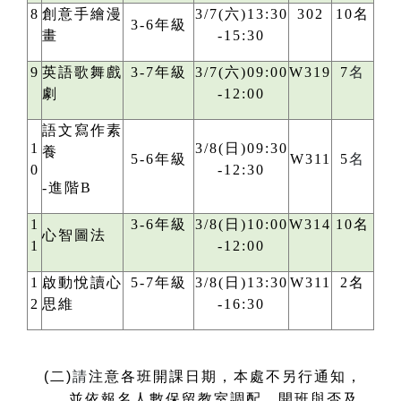
8
創意手繪漫
3/7(六)13:30
302
10名
3-6年級
畫
-15:30
9
英語歌舞戲
3-7年級
3/7(六)09:00
W319
7
名
劇
-12:00
語文寫作素
1
3/8(日)09:30
養
5-6年級
W311
5
名
0
-12:30
-進階B
1
3-6年級
3/8(日)10:00
W314
10名
心智圖法
1
-12:00
1
啟動悅讀心
5-7年級
3/8(日)13:30
W311
2名
2
思維
-16:30
(
二)
請
注意各班開課日期，本處不另行通知，
並依報名人數保留教室調配、開班與否及