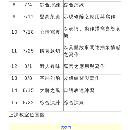
8
7/4
綜合演練
綜合演練
9
7/11
登高茱萸
示現修辭之應用與寫作
以表情、動作描寫喜怒哀
10
7/18
心情寫真
樂
以具體故事闡述抽象情感
11
7/25
情真意切
之寫作
12
8/1
耐人尋味
寓言之應用與寫作
1
3
8/8
字斟句酌
改錯練習與寫作
1
4
8/15
大將之風
口語表達練習
1
5
8/22
綜合演練
綜合演練
上課教室位置圖