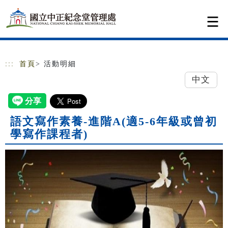
跳到主要內容
網站導覽
:::
首頁
> 活動明細
中文
語文寫作素養-進階A(適5-6年級或曾初
學寫作課程者)