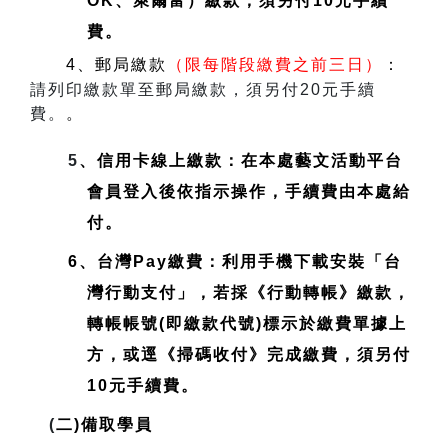
OK、萊爾富）繳款，須另付10元手續
費。
4、郵局繳款
（限每階段繳費之前三日）
：
請列印繳款單至郵局繳款，須另付20元手續
費。
。
5
、信用卡線上繳款：在本處藝文活動平台
會員登入後依指示操作，手續費由本處給
付。
6、台灣Pay繳費：利用手機下載安裝「台
灣行動支付」，若採《行動轉帳》繳款，
轉帳帳號(即繳款代號)標示於繳費單據上
方，或逕《掃碼收付》完成繳費，須另付
10元手續費。
(
二)備取學員