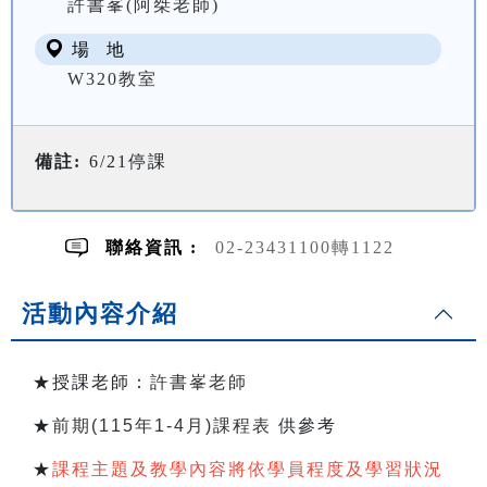
許書峯(阿桀老師)
場 地
W320教室
備註:
6/21停課
聯絡資訊 :
02-23431100轉1122
活動內容介紹
★授課老師：
許書峯老師
★
前期(115年1-4月)課程表
供參考
★
課程主題及教學內容將依學員程度及學習狀況