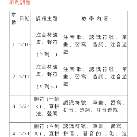
斟酌調整
堂
日期
課程主題
教 學 內 容
數
注音符號
注音歌、認識符號、筆
表、聲符
1
5/10
畫、習寫、造詞、注音遊
戲
(ㄅ到ㄏ)
注音符號
注音歌、認識符號、筆
表、聲符
2
5/17
畫、習寫、造詞、注音遊
戲
(ㄐ到ㄙ)
韻符 (一到
認識符號、筆畫、習寫、
3
5/24
ㄡ) 、直拼
拼音、造詞、注音遊戲
法、聲調
韻符 (ㄢ到
認識符號、筆畫、習寫、
4
5/31
ㄦ) 、直拼
拼音、發音的ㄦ化、造