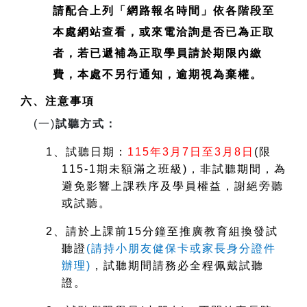
請配合上列「網路報名時間」依各階段至
本處網站查看，或來電洽詢是否已為正取
者，若已遞補為正取學員請於期限內繳
費，本處不另行通知，逾期視為棄權。
六、注意事項
(
一)
試聽方式：
1
、試聽日期：
115
年3月7日至3月8日
(
限
115-1期未額滿之班級)，非試聽期間，為
避免影響上課秩序及學員權益，謝絕旁聽
或試聽。
2
、請於上課前15分鐘至推廣教育組換發試
聽證
(
請持小朋友健保卡或家長身分證件
辦理)
，試聽期間請務必全程佩戴試聽
證。