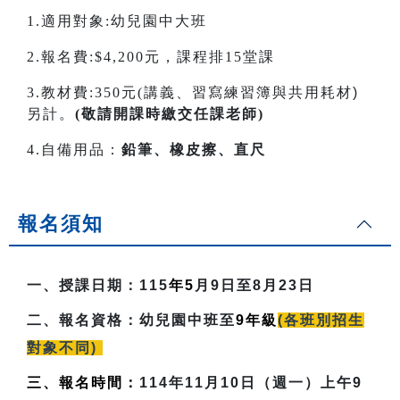
1.適用對象:幼兒園中大班
2.報名費:$4,200元，課程排15堂課
3.教材費:350元(
講義、習寫練習簿與共用耗材)
另計。
(敬請開課時繳交任課老師)
4.自備用品：
鉛筆、橡皮擦、直尺
報名須知
一、授課日期：
115
年5
月9日至8月23日
二、報名資格：
幼兒園中班至
9
年級
(各班別招生
對象不同)
三、報名時間：
114年11月10日（週一）上午9