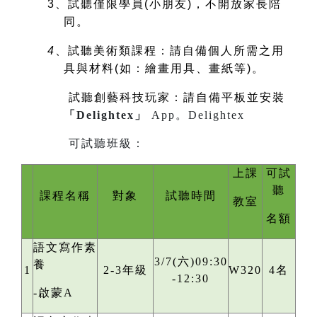
3
、試聽僅限學員(小朋友)，不開放家長陪
同。
4
、試聽美術類課程：請自備個人所需之用
具與材料(如：繪畫用具、畫紙等)。
試聽創藝科技玩家：請自備平板並安裝
「Delightex」
App。
Delightex
可試聽班級：
上課
可試
聽
課程名稱
對象
試聽時間
教室
名額
語文寫作素
3/7(六)09:30
養
1
2-3年級
W320
4名
-12:30
-啟蒙A