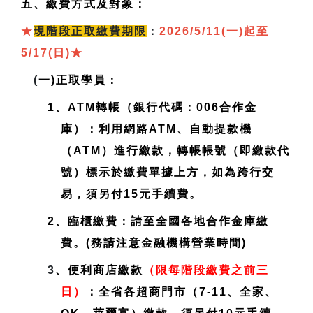
五、繳費方式及對象：
★
現
階段正取繳費期限
：
2026/5/11(一)起至
5/17(日)
★
(
一)正取學員：
1、ATM轉帳（銀行代碼：006合作金
庫）：利用網路ATM、自動提款機
（ATM）進行繳款，轉帳帳號（即繳款代
號）標示於繳費單據上方，如為跨行交
易，須另付15元手續費。
2、臨櫃繳費：請至全國各地合作金庫繳
費。(務請注意金融機構營業時間)
3
、便利商店繳款
（限每階段繳費之前三
日）
：全省各超商門市（7-11、全家、