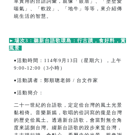
單實用的台語詞彙，親像「嵌厝」、「塗壁愛
喘氣」、「軟跤」、「地牛」等等，來介紹傳
統生活的智慧。
►
場次3：聽新台語歌環島：行古蹟，食好料，賞
風景
活動時間：114年9月13日（星期六），上午
•
9:00-12:00（3小時）
活動講者：鄭順聰老師 / 台文作家
•
活動簡介：
•
二十一世紀的台語歌，定定佮台灣的風土光景
黏相倚。音樂新嫣，歌唱的佮詞寫的攏是台灣
的歷史佮風土。透過新台語歌，會當對無仝角
度來認捌台灣。綴新台語歌的跤步來踅台灣，