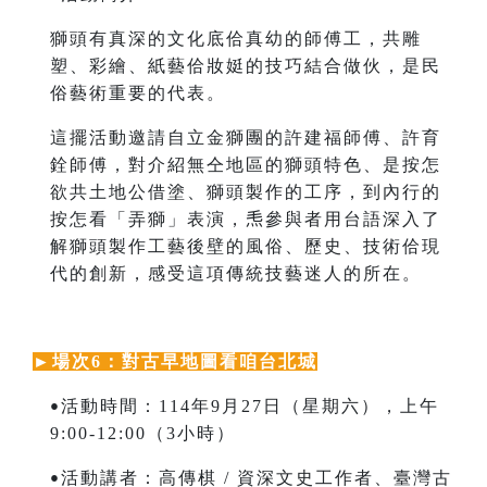
獅頭有真深的文化底佮真幼的師傅工，共雕
塑、彩繪、紙藝佮妝娗的技巧結合做伙，是民
俗藝術重要的代表。
這擺活動邀請自立金獅團的許建福師傅、許育
銓師傅，對介紹無仝地區的獅頭特色、是按怎
欲共土地公借塗、獅頭製作的工序，到內行的
按怎看「弄獅」表演，𤆬參與者用台語深入了
解獅頭製作工藝後壁的風俗、歷史、技術佮現
代的創新，感受這項傳統技藝迷人的所在。
►
場次6：對古早地圖看咱台北城
活動時間：114年9月27日（星期六），上午
•
9:00-12:00（3小時）
活動講者：高傳棋 / 資深文史工作者、
臺灣古
•