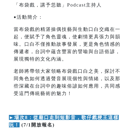
「布袋戲，講予恁聽」Podcast主持人
活動簡介：
•
當布袋戲的精湛操偶技藝與生動口白交織在一
起，便賦予了角色靈魂，使劇情更具張力與韻
味。口白不僅推動故事發展，更是角色情感的
傳遞者，台詞中蘊含豐富的譬喻與台語俗諺，
展現獨特的文化內涵。
老師將帶領大家領略布袋戲口白之美，探討不
同角色如何透過聲音展現個性與情緒，以及那
些深藏在台詞中的趣味俗諺如何應用，共同感
受這門傳統藝術的魅力！
►
場次8：
從廟口走到短影音，歌仔戲梗王這樣
玩！
(7/1開放報名)