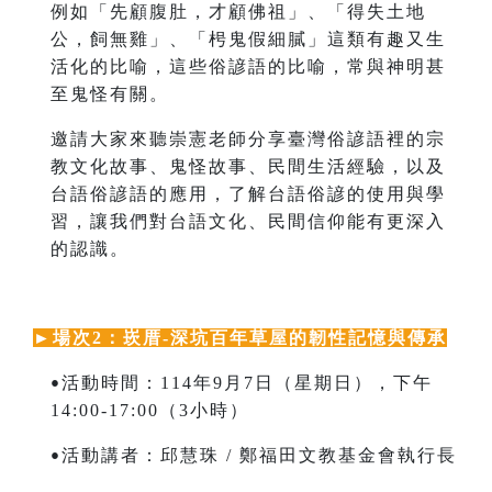
例如「先顧腹肚，才顧佛祖」、「得失土地
公，飼無雞」、「枵鬼假細膩」這類有趣又生
活化的比喻，這些俗諺語的比喻，常與神明甚
至鬼怪有關。
邀請大家來聽崇憲老師分享臺灣俗諺語裡的宗
教文化故事、鬼怪故事、民間生活經驗，以及
台語俗諺語的應用，了解台語俗諺的使用與學
習，讓我們對台語文化、民間信仰能有更深入
的認識。
►
場次2：崁厝-深坑百年草屋的韌性記憶與傳承
活動時間：114年9月7日（星期日），下午
•
14:00-17:00（3小時）
活動講者：邱慧珠 / 鄭福田文教基金會執行長
•