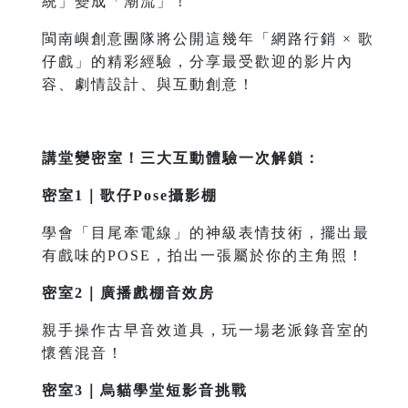
統」變成「潮流」！
閩南嶼創意團隊將公開這幾年「網路行銷 × 歌
仔戲」的精彩經驗，分享最受歡迎的影片內
容、劇情設計、與互動創意！
講堂變密室！三大互動體驗一次解鎖：
密室1｜歌仔Pose攝影棚
學會「目尾牽電線」的神級表情技術，
擺出最
有戲味的POSE，拍出一張屬於你的主角照！
密室2｜廣播戲棚音效房
親手操作古早音效道具，玩一場老派錄音室的
懷舊混音！
密室3｜烏貓學堂短影音挑戰