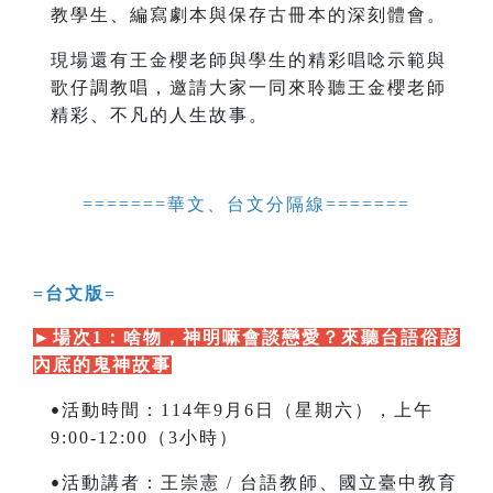
教學生、編寫劇本與保存古冊本的深刻體會。
現場還有王金櫻老師與學生的精彩唱唸示範與
歌仔調教唱，邀請大家一同來聆聽王金櫻老師
精彩、不凡的人生故事。
=======
華文、台文分隔線=======
=台文版=
►
場次1：啥物，神明嘛會談戀愛？來聽台語俗諺
內底的鬼神故事
活動時間：114年9月6日（星期六），上午
•
9:00-12:00（3小時）
活動講者：王崇憲 /
台語教師、國立臺中教育
•