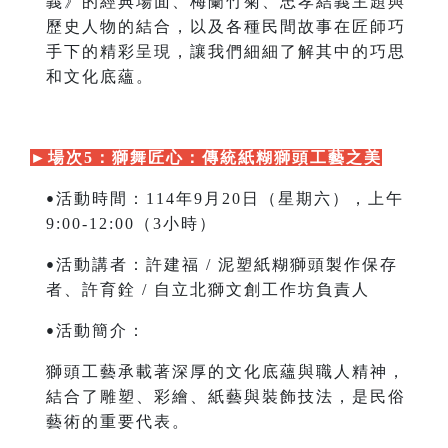
義》的經典場面、梅蘭竹菊、忠孝結義主題與
歷史人物的結合，以及各種民間故事在匠師巧
手下的精彩呈現，讓我們細細了解其中的巧思
和文化底蘊。
►
場次5：獅舞匠心：傳統紙糊獅頭工藝之美
活動時間：114年9月20日（星期六），上午
•
9:00-12:00（3小時）
活動講者：許建福 / 泥塑紙糊獅頭製作保存
•
者、許育銓 / 自立北獅文創工作坊負責人
活動簡介：
•
獅頭工藝承載著深厚的文化底蘊與職人精神，
結合了雕塑、彩繪、紙藝與裝飾技法，是民俗
藝術的重要代表。