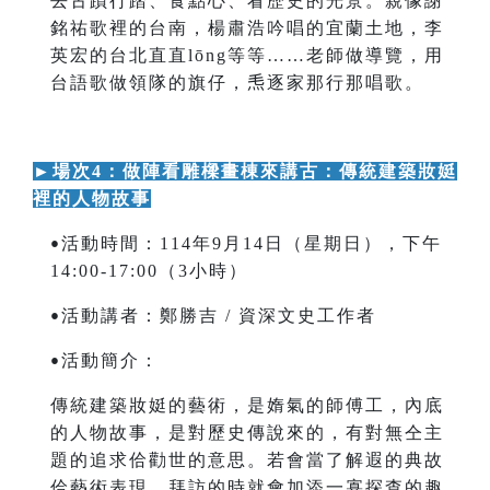
去古蹟行踏、食點心、看歷史的光景。親像謝
銘祐歌裡的台南，楊肅浩吟唱的宜蘭土地，李
英宏的台北直直lōng等等……老師做導覽，用
台語歌做領隊的旗仔，𤆬逐家那行那唱歌。
►
場次4：做陣看雕樑畫棟來講古：傳統建築妝娗
裡的人物故事
活動時間：114年9月14日（星期日），下午
•
14:00-17:00（3小時）
活動講者：鄭勝吉 / 資深文史工作者
•
活動簡介：
•
傳統建築妝娗的藝術，是媠氣的師傅工，內底
的人物故事，是對歷史傳說來的，有對無仝主
題的追求佮勸世的意思。若會當了解遐的典故
佮藝術表現，拜訪的時就會加添一寡探查的趣