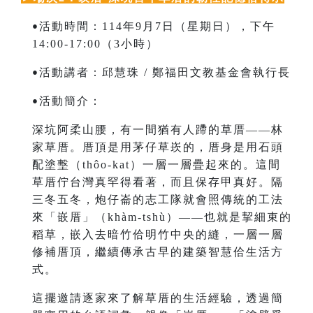
活動時間：114年9月7日（星期日），下午
•
14:00-17:00（3小時）
活動講者：邱慧珠 / 鄭福田文教基金會執行長
•
活動簡介：
•
深坑阿柔山腰，有一間猶有人蹛的草厝——林
家草厝。厝頂是用茅仔草崁的，厝身是用石頭
配塗墼（thôo-kat）一層一層疊起來的。這間
草厝佇台灣真罕得看著，而且保存甲真好。隔
三冬五冬，炮仔崙的志工隊就會照傳統的工法
來「嵌厝」（khàm-tshù）——也就是挈細束的
稻草，嵌入去暗竹佮明竹中央的縫，一層一層
修補厝頂，繼續傳承古早的建築智慧佮生活方
式。
這擺邀請逐家來了解草厝的生活經驗，透過簡