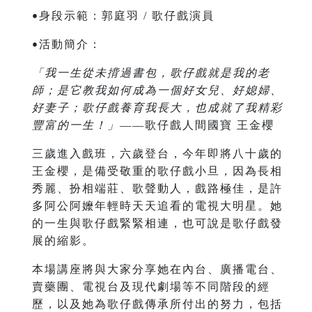
身段示範：郭庭羽 / 歌仔戲演員
•
活動簡介：
•
「我一生從未揹過書包，歌仔戲就是我的老
師；是它教我如何成為一個好女兒、好媳婦、
好妻子；歌仔戲養育我長大，也成就了我精彩
豐富的一生！」
——歌仔戲人間國寶 王金櫻
三歲進入戲班，六歲登台，今年即將八十歲的
王金櫻，是備受敬重的歌仔戲小旦，因為長相
秀麗、扮相端莊、歌聲動人，戲路極佳，是許
多阿公阿嬤年輕時天天追看的電視大明星。她
的一生與歌仔戲緊緊相連，也可說是歌仔戲發
展的縮影。
本場講座將與大家分享她在內台、廣播電台、
賣藥團、電視台及現代劇場等不同階段的經
歷，以及她為歌仔戲傳承所付出的努力，包括