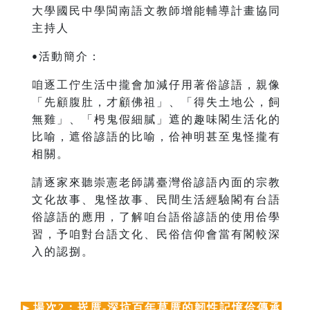
大學國民中學閩南語文教師增能輔導計畫協同
主持人
活動簡介：
•
咱逐工佇生活中攏會加減仔用著俗諺語，親像
「先顧腹肚，才顧佛祖」、「得失土地公，飼
無雞」、「枵鬼假細膩」遮的趣味閣生活化的
比喻，遮俗諺語的比喻，佮神明甚至鬼怪攏有
相關。
請逐家來聽崇憲老師講臺灣俗諺語內面的宗教
文化故事、鬼怪故事、民間生活經驗閣有台語
俗諺語的應用，了解咱台語俗諺語的使用佮學
習，予咱對台語文化、民俗信仰會當有閣較深
入的認捌。
►
場次2：崁厝-深坑百年草厝的韌性記憶佮傳承