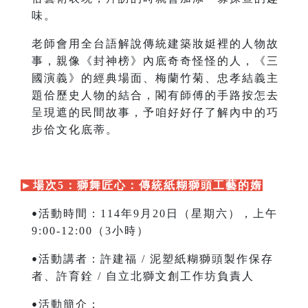
味。
老師會用全台語解說傳統建築妝娗裡的人物故
事，親像《封神榜》內底奇奇怪怪的人，《三
國演義》的經典場面、梅蘭竹菊、忠孝結義主
題佮歷史人物的結合，閣有師傅的手路按怎去
呈現遮的民間故事，予咱好好仔了解內中的巧
步佮文化底蒂。
►
場次5：獅舞匠心：傳統紙糊獅頭工藝的媠
活動時間：114年9月20日（星期六），上午
•
9:00-12:00（3小時）
活動講者：許建福 / 泥塑紙糊獅頭製作保存
•
者、許育銓 / 自立北獅文創工作坊負責人
活動簡介：
•