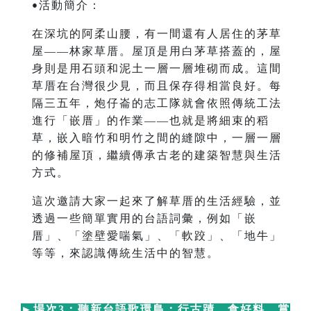
活動簡介：
•
在深坑的阿柔山腰，有一間還有人居住的茅草
屋——林家草厝。屋頂是用白茅草搭蓋的，屋
身則是用石頭和泥土一層一層堆砌而成。這間
草厝在台灣很少見，而且保存得相當良好。每
隔三五年，炮仔崙的志工隊就會依照傳統工法
進行「嵌厝」的作業——也就是將細束的稻
草，嵌入暗竹和明竹之間的縫隙中，一層一層
的修補屋頂，繼續傳承古老的建築智慧與生活
方式。
這次邀請大家一起來了解草厝的生活經驗，並
透過一些簡單實用的台語詞彙，例如「嵌
厝」、「塗壁愛喘氣」、「軟跤」、「地牛」
等等，來認識傳統生活中的智慧。
►
場次3：聽新台語歌環島：行古蹟，食好料，賞