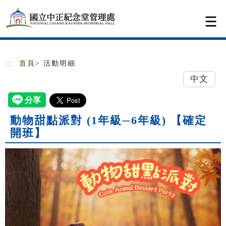
跳到主要內容
網站導覽
:::
首頁
> 活動明細
中文
動物甜點派對 (1年級─6年級) 【確定
開班】