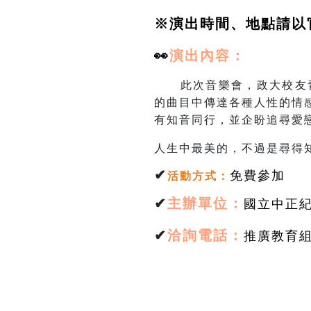
※演出時間、地點請以
👀
演出
內容：
此次音樂會，政大校友青
的曲目中傳達各種人性的情
有知音同行，並企盼追尋愛
人生中最美的，不過是尋得
✔
免費參加
活動方式
：
✔
主辦單位：
國立中正
✔
洽詢電話：
推廣教育組林