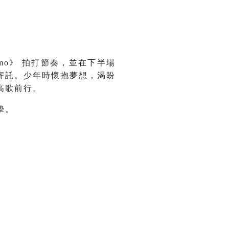
mo》 拍打節奏，並在下半場
寄託。少年時懷抱夢想，渴盼
高歌前行。
摯。