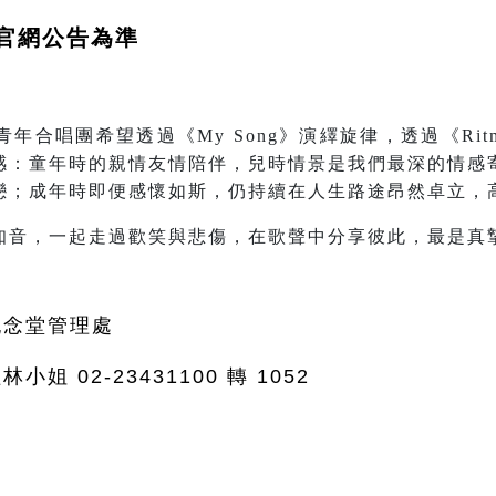
官網公告為準
年合唱團希望透過《My Song》演繹旋律，透過《Rit
感：童年時的親情友情陪伴，兒時情景是我們最深的情感
戀；成年時即便感懷如斯，仍持續在人生路途昂然卓立，
知音，一起走過歡笑與悲傷，在歌聲中分享彼此，最是真
紀念堂管理處
小姐 02-23431100 轉 1052