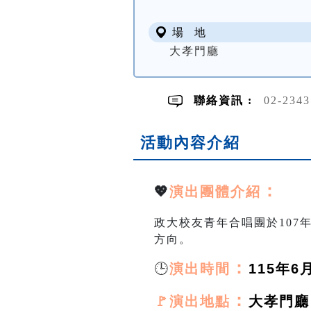
場 地
大孝門廳
聯絡資訊 :
02-234
活動內容介紹
：
💖
演出團體介紹
政大校友青年合唱團於107
方向。
🕒
：
演出時間
115年6月
：
🚩演出地點
大孝門廳