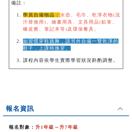
備註：
學員自備物品：
水壺、毛巾、乾淨衣物(流
汗替換用)、繪畫用具、文具用品(鉛筆、
橡皮擦、筆記本等)及環保餐具。
如習慣穿鞋跳舞，請另外自備一雙乾淨的
鞋子，上課時換穿。
課程內容依學生實際學習狀況斟酌調整。
報名資訊
報名對象：
升1年級～升7年級