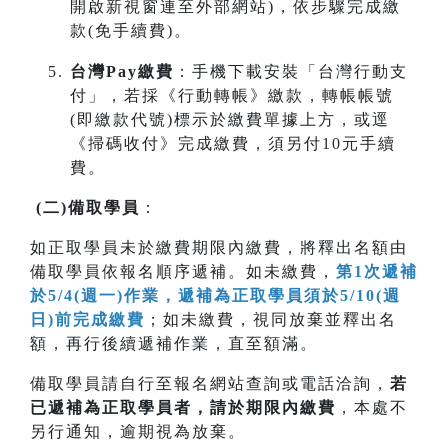
開啟新視窗連至外部網站)，依步驟完成繳
款(免手續費)。
台灣Pay繳費
：手機下載安裝「台灣行動支
付」，若採《行動轉帳》繳款，轉帳帳號
(即繳款代號)標示於繳費單據上方，或逕
《掃碼收付》完成繳費，須另付10元手續
費。
(
二
)
備取學員
：
如正取學員未於繳費期限內繳費，將釋出名額由
備取學員依報名順序遞補。如未繳費，
第1次遞補
於5/4(週一)作業，遞補為正取學員須於5/10(週
日)前完成繳費
；如未繳費，視同放棄並釋出名
額，再行後續遞補作業，直至額滿。
備取學員請自行至報名網站查詢或電話洽詢，
若
已遞補為正取學員者，請於期限內
繳費
，本處不
另行通知，逾期視為放棄。