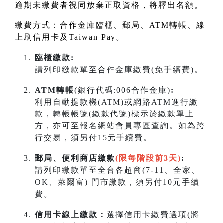
逾期未繳費者視同放棄正取資格，將釋出名額。
繳費方式：合作金庫臨櫃、郵局、
ATM
轉帳、線
上刷信用卡及
Taiwan Pay
。
臨櫃繳款:
請列印繳款單至合作金庫繳費(免手續費)。
ATM轉帳
(銀行代碼:006合作金庫)
:
利用自動提款機(ATM)或網路ATM進行繳
款，轉帳帳號(繳款代號)標示於繳款單上
方，亦可至報名網站會員專區查詢。如為跨
行交易，須另付15元手續費。
郵局、便利商店繳款
(限每階段前3天)
:
請列印繳款單至全台各超商(7-11、全家、
OK、萊爾富) 門市繳款，須另付10元手續
費。
信用卡線上繳款：
選擇信用卡繳費選項(將