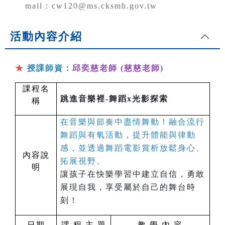
mail：cw120@ms.cksmh.gov.tw
活動內容介紹
★
授課師資：
邱奕慈老師 (慈慈老師)
課程名
跳進音樂裡-舞蹈x光影探索
稱
在音樂與節奏中盡情舞動！融合流行
舞蹈與有氧活動，提升體能與律動
感，並透過舞蹈電影賞析放鬆身心、
內容說
拓展視野。
明
讓孩子在快樂學習中建立自信，勇敢
展現自我，享受屬於自己的舞台時
刻！
日期
課 程 主 題
教 學 內 容