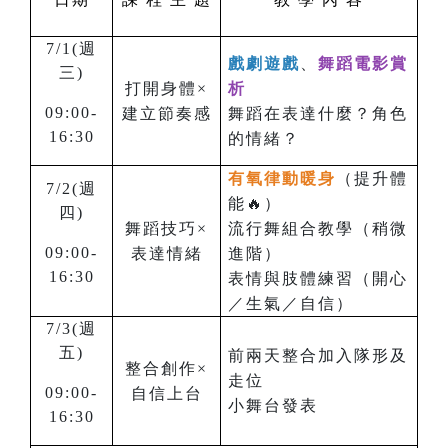
7/1(週
戲劇遊戲
、
舞蹈電影賞
三
)
打開身體×
析
09:00-
建立節奏感
舞蹈在表達什麼？角色
16:30
的情緒？
有氧律動暖身
（提升體
7/2(週
能🔥）
四
)
舞蹈技巧×
流行舞組合教學（稍微
09:00-
表達情緒
進階）
16:30
表情與肢體練習（開心
／生氣／自信）
7/3(週
五
)
前兩天整合加入隊形及
整合創作×
走位
09:00-
自信上台
小舞台發表
16:30