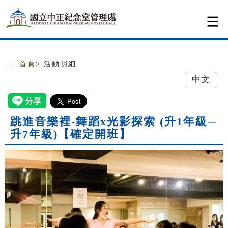
跳到主要內容
網站導覽
:::
首頁
> 活動明細
中文
跳進音樂裡-舞蹈x光影探索 (升1年級─
升7年級)【確定開班】