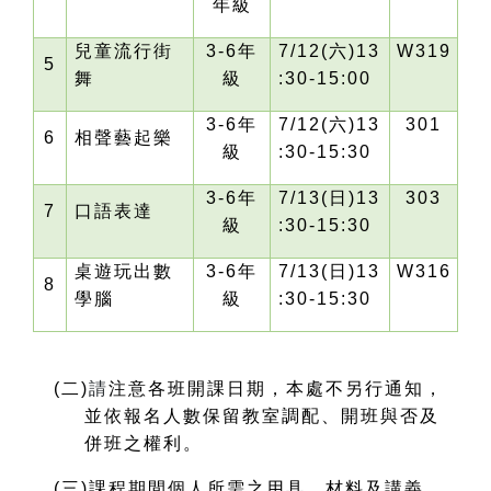
年級
兒童流行街
3-6
年
7/12(
六)13
W319
5
舞
級
:30-15:00
3-6
年
7/12(
六)13
301
6
相聲藝起樂
級
:30-15:30
3-6
年
7/13(
日)13
303
7
口語表達
級
:30-15:30
桌遊玩出數
3-6
年
7/13(
日)13
W316
8
學腦
級
:30-15:30
(
二)
請
注意各班開課日期，本處不另行通知，
並依報名人數保留教室調配、開班與否及
併班之權利。
(
三)課程期間個人所需之用具、材料及講義