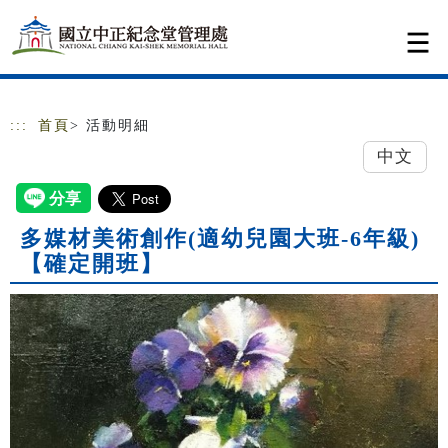
跳到主要內容
網站導覽
:::
首頁
> 活動明細
中文
多媒材美術創作(適幼兒園大班-6年級)
【確定開班】