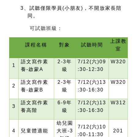
3
、試聽僅限學員(小朋友)，不開放家長陪
同。
可試聽班級：
上課教
課程名稱
對象
試聽時間
室
語文寫作素
2-3
年
7/12(
六)09
W320
1
養-啟蒙A
級
:30-12:30
語文寫作素
2-3
年
7/12(
六)13
W320
2
養-啟蒙B
級
:30-16:30
語文寫作素
6-9
年
7/12(
六)13
W312
3
養高階
級
:30-16:30
幼兒園
7/12(
六)10
4
兒童體適能
大班-3
201
:00-11:30