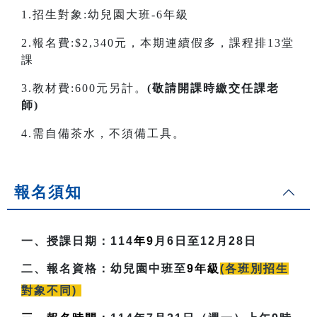
1.招生對象:幼兒園大班-6年級
2.報名費:$2,340元，本期連續假多，課程排13堂
課
3.教材費:600元另計。
(敬請開課時繳交任課老
師)
4.需自備茶水，不須備工具。
報名須知
一、授課日期：
114
年9
月6日至12月28日
二、報名資格：
幼兒園中班至
9
年級
(各班別招生
對象不同)