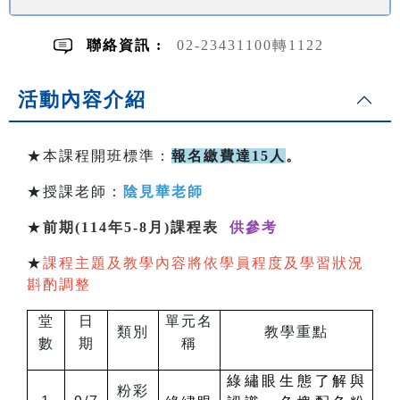
聯絡資訊 :
02-23431100轉1122
活動內容介紹
★本課程開班標準：
報名繳費達15人
。
★授課老師：
陰見華老師
★
前期(114年5-8月)課程表
供參考
★
課程主題及教學內容將依學員程度及學習狀況
斟酌調整
堂
日
單元名
類別
教學重點
數
期
稱
綠繡眼生態了解與
粉彩