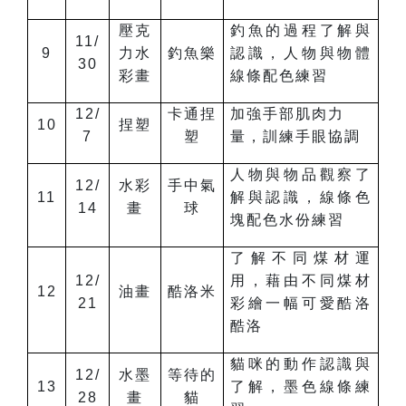
壓克
釣魚的過程了解與
11/
9
力水
釣魚樂
認識，人物與物體
30
彩畫
線條配色練習
12/
卡通捏
加強手部肌肉力
10
捏塑
7
塑
量，訓練手眼協調
人物與物品觀察了
12/
水彩
手中氣
11
解與認識，線條色
14
畫
球
塊配色水份練習
了解不同煤材運
12/
用，藉由不同煤材
12
油畫
酷洛米
21
彩繪一幅可愛酷洛
酷洛
貓咪的動作認識與
12/
水墨
等待的
13
了解，墨色線條練
28
畫
貓