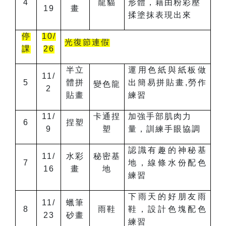
4
龍貓
形體，藉由粉彩壓
19
畫
揉塗抹表現出來
停
10/
光復節連假
課
26
半立
運用色紙與紙板做
11/
5
體拼
出簡易拼貼畫,勞作
變色龍
2
貼畫
練習
11/
卡通捏
加強手部肌肉力
6
捏塑
9
塑
量，訓練手眼協調
認識有趣的神秘基
11/
水彩
秘密基
7
地，線條水份配色
16
畫
地
練習
下雨天的好朋友雨
11/
蠟筆
8
雨鞋
鞋，設計色塊配色
23
砂畫
練習