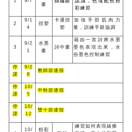
1
9/7
綠繡眼
認識
，
色塊配色粉
畫
彩練習
9/1
卡通捏
加強手部肌肉力
2
捏塑
4
塑
量，訓練手眼協調
藉由一首詩將水墨
9/2
水墨
3
詩中畫
墨色表現出來，水
1
畫
份墨色控制練習
停
9/2
教師節連假
課
8
停
10/
中秋節連假
課
5
停
10/
雙十節連假
課
12
練習如何表現線條
10/
粉彩