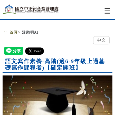
跳到主要內容
網站導覽
:::
首頁
> 活動明細
中文
語文寫作素養-高階(適6-9年級上過基
礎寫作課程者)【確定開班】