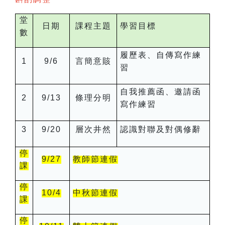
堂
日期
課程主題
學習目標
數
履歷表、自傳寫作練
1
9/6
言簡意賅
習
自我推薦函、邀請函
2
9/13
條理分明
寫作練習
3
9/20
層次井然
認識對聯及對偶修辭
停
9/27
教師節連假
課
停
10/4
中秋節連假
課
停