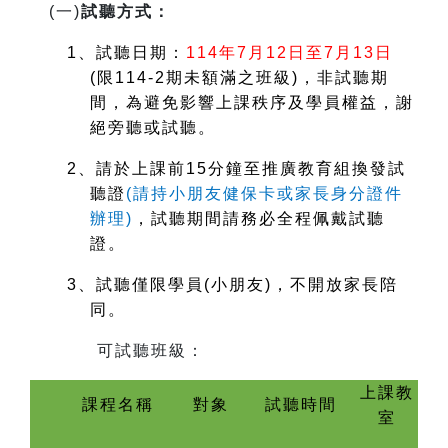
(
一)
試聽方式：
1
、試聽日期：
114
年7月12日至7月13日
(
限114-2期未額滿之班級)，非試聽期
間，為避免影響上課秩序及學員權益，謝
絕旁聽或試聽。
2
、請於上課前15分鐘至推廣教育組換發試
聽證
(
請持小朋友健保卡或家長身分證件
辦理)
，試聽期間請務必全程佩戴試聽
證。
3
、試聽僅限學員(小朋友)，不開放家長陪
同。
可試聽班級：
上課教
課程名稱
對象
試聽時間
室