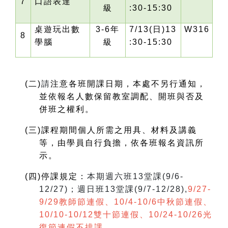
7
口語表達
級
:30-15:30
桌遊玩出數
3-6
年
7/13(
日)13
W316
8
學腦
級
:30-15:30
(
二)
請
注意各班開課日期，本處不另行通知，
並依報名人數保留教室調配、開班與否及
併班之權利。
(
三)課程期間個人所需之用具、材料及講義
等，由學員自行負擔，依各班報名資訊所
示。
(
四)停課規定：
本期週六班13堂課(9/6-
12/27)；週日班13堂課(9/7-12/28),
9/27-
9/29教師節連假、10/4-10/6中秋節連假、
10/10-10/12雙十節連假、10/24-10/26光
復節連假不排課