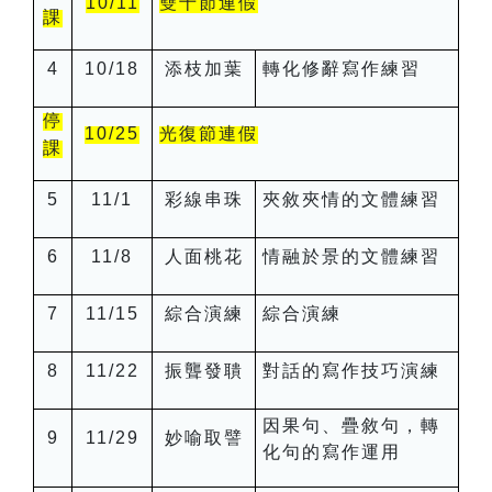
10/11
雙十節連假
課
4
10/18
添枝加葉
轉化修辭寫作練習
停
10/25
光復節連假
課
5
11/1
彩線串珠
夾敘夾情的文體練習
6
11/8
人面桃花
情融於景的文體練習
7
11/15
綜合演練
綜合演練
8
11/22
振聾發聵
對話的寫作技巧演練
因果句、疊敘句，轉
9
11/29
妙喻取譬
化句的寫作運用