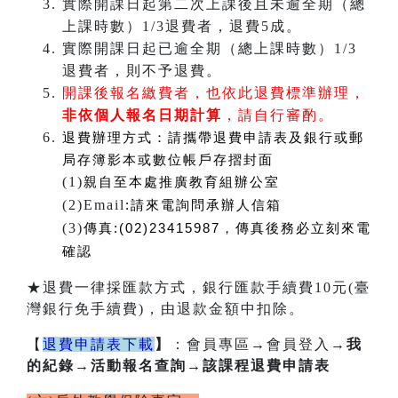
實際開課日起第二次上課後且未逾全期（總
上課時數）1/3退費者，退費5成。
實際開課日起已逾全期（總上課時數）1/3
退費者，則不予退費。
開課後報名繳費者，也依此退費標準辦理，
非依個人報名日期計算
，請自行審酌。
退費辦理方式：
請攜帶退費申請表及銀行或郵
局存簿影本或數位帳戶存摺封面
(1)
親自至本處推廣教育組辦公室
(2)Email
:
請來電詢問承辦人信箱
(3)
傳真:(02)23415987，傳真後務必立刻來電
確認
★退費一律採匯款方式，銀行匯款手續費10元(臺
灣銀行免手續費)，由退款金額中扣除。
【
退費申請表下載
】
：會員專區
→
會員登入
→我
的紀錄→活動報名查詢→該課程退費申請表