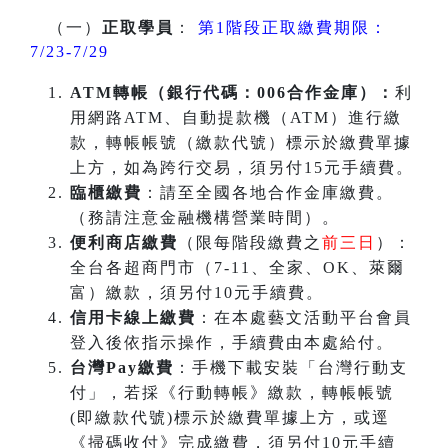
（一）
正取學員
：
第1階段正取繳費期限：
7/23-7/29
ATM
轉帳（銀行代碼：006合作金庫）：
利
用網路ATM、自動提款機（ATM）進行繳
款，轉帳帳號（繳款代號）標示於繳費單據
上方，如為跨行交易，須另付15元手續費。
臨櫃繳費
：請至全國各地合作金庫繳費。
（務請注意金融機構營業時間）。
便利商店繳費
（限每階段繳費之
前三日
）：
全台各超商門市（7-11、全家、OK、萊爾
富）繳款，須另付10元手續費。
信用卡線上繳費
：在本處藝文活動平台會員
登入後依指示操作，手續費由本處給付。
台灣Pay繳費
：手機下載安裝「台灣行動支
付」，若採《行動轉帳》繳款，轉帳帳號
(即繳款代號)標示於繳費單據上方，或逕
《掃碼收付》完成繳費，須另付10元手續