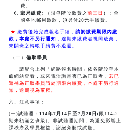
費。
郵局繳費:
（限每階段繳費之
前三日
）：全
國各地郵局繳款，須另付20元手續費。
★
繳費後始完成報名手續，
請於繳費期限內繳
款，本處不另行通知
，逾期未繳費者視同放棄，
未開班之轉帳手續費不退還。
（二）
備取學員
請配合上列「網路報名時間」依各階段至本
處網站查看，或來電洽詢是否已為正取者，
若已
遞補為正取學員請於期限內繳費，本處不另行通
知，逾期視為棄權。
六、注意事項：
(一)試聽週：
114年7月14日至7月20日
(限114-2
期未額滿之班級)。非試聽週期間，為避免影響上
課秩序及學員權益，謝絕旁聽或試聽。