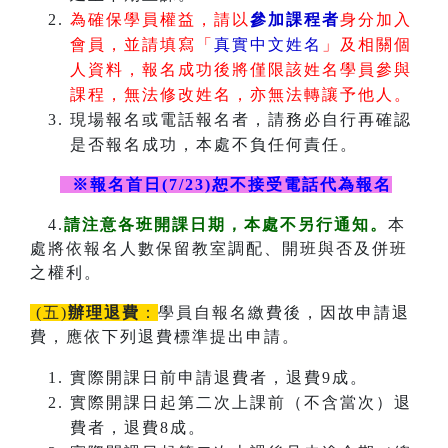
為確保學員權益，請以
參加課程者
身分加入
會員，並請填寫「
真實中文姓名
」及相關個
人資料，報名成功後將僅限該姓名學員參與
課程，無法修改姓名，亦無法轉讓予他人。
現場報名或電話報名者，請務必自行再確認
是否報名成功，本處不負任何責任。
※報名首日(7/23)恕不接受電話代為報名
4.
請注意各班開課日期，本處不另行通知。
本
處將依報名人數保留教室調配、開班與否及併班
之權利。
(五)
辦理退費
：
學員自報名繳費後，因故申請退
費，應依下列退費標準提出申請。
實際開課日前申請退費者，退費9成。
實際開課日起第二次上課前（不含當次）退
費者，退費8成。