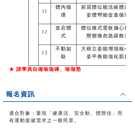
體內循
前屈體位能活絡體內
11
環
姿體彎能促進循環
迭宕體
體位換式需收攝心神
12
式
態變換勿急躁散漫
不動如
大樹立姿能增強核心
13
嶽
姿平衡能強化肌群
★ 請學員自備瑜珈磚、瑜珈墊
報名資訊
適合對象：重視「健康活、安全動、體態佳」而
有運動復健需求之一般民眾。