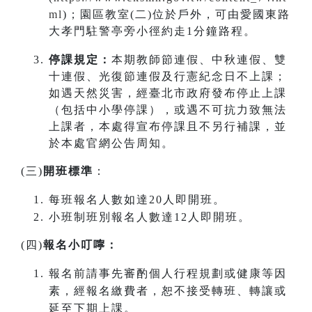
ml
)；園區教室(二)位於戶外，可由愛國東路
大孝門駐警亭旁小徑約走1分鐘路程。
停課規定：
本期教師節連假、中秋連假、雙
十連假、光復節連假及行憲紀念日不上課；
如遇天然災害，經臺北市政府發布停止上課
（包括中小學停課），或遇不可抗力致無法
上課者，本處得宣布停課且不另行補課，並
於本處官網公告周知。
(三)
開班標準
：
每班報名人數如達20人即開班。
小班制班別報名人數達12人即開班。
(四)
報名小叮嚀：
報名前請事先審酌個人行程規劃或健康等因
素，經報名繳費者，恕不接受轉班、轉讓或
延至下期上課。