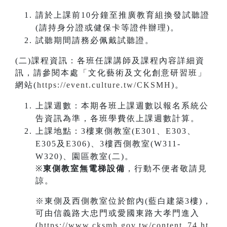
請於上課前10分鐘至推廣教育組換發試聽證
(請持身分證或健保卡等證件辦理)。
試聽期間請務必佩戴試聽證。
(二)課程資訊：各班任課講師及課程內容詳細資
訊，請參閱本處「文化藝術及文化創意研習班」
網站(
https://event.culture.tw/CKSMH
)。
上課週數：本期各班上課週數以報名系統公
告資訊為準，各班學費依上課週數計算。
上課地點：3樓東側教室(E301、E303、
E305及E306)、3樓西側教室(W311-
W320)、園區教室(二)。
※
東側教室無電梯設備
，行動不便者敬請見
諒。
※東側及西側教室位於館內(藍白建築3樓)，
可由信義路大忠門或愛國東路大孝門進入
(
https://www.cksmh.gov.tw/content_74.ht