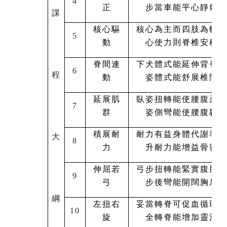
4
正
步當車能平心靜氣
課
核心驅
核心為主而四肢為輔
5
動
心使力則脊椎安穩
脊間連
下犬體式能延伸背脊
6
程
動
姿體式能舒展椎間
延展肌
臥姿扭轉能使腰腹柔
7
群
姿側彎能使腰腹韌
積展耐
耐力有益身體代謝率
大
8
力
升耐力能增益骨密
伸屈若
弓步扭轉能緊實腹肌
9
弓
步後彎能開闊胸肩
綱
左扭右
妥當轉脊可促血循環
10
旋
全轉脊能增加靈活