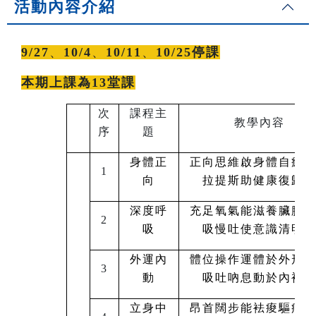
活動內容介紹
9/27
、
10/4
、
10/11
、
10/25停課
本期上課為13堂課
次
課程主
教學內容
序
題
身體正
正向思維啟身體自癒
1
向
拉提斯助健康復歸
深度呼
充足氧氣能滋養臟腑
2
吸
吸慢吐使意識清明
外運內
體位操作運體於外形
3
動
吸吐吶息動於內裡
立身中
昂首闊步能袪痠驅痛