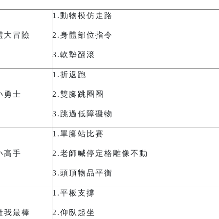
1.
動物模仿走路
體大冒險
2.
身體部位指令
3.
軟墊翻滾
1.
折返跑
小勇士
2.
雙腳跳圈圈
3.
跳過低障礙物
1.
單腳站比賽
小高手
2.
老師喊停定格雕像不動
3.
頭頂物品平衡
1.
平板支撐
量我最棒
2.
仰臥起坐