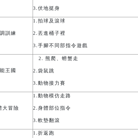
3.
伏地挺身
1.
拍球及滾球
調訓練
2.
丟進桶子裡
3.
手腳不同部指令遊戲
熊爬、螃蟹走
能王國
2.
袋鼠跳
3.
動物接力賽
1.
動物模仿走路
體大冒險
2.
身體部位指令
3.
軟墊翻滾
1.
折返跑