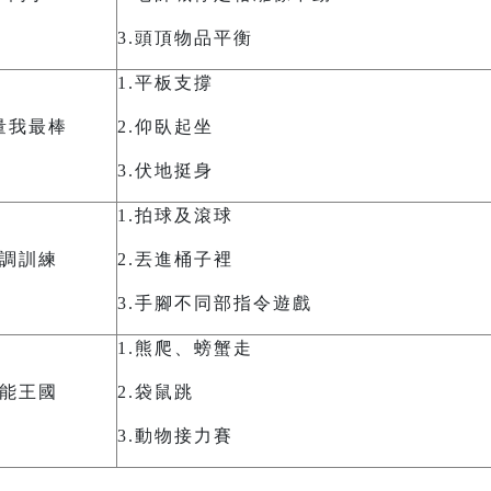
3.
頭頂物品平衡
1.
平板支撐
量我最棒
2.
仰臥起坐
3.
伏地挺身
1.
拍球及滾球
調訓練
2.
丟進桶子裡
3.
手腳不同部指令遊戲
1.熊爬、螃蟹走
能王國
2.
袋鼠跳
3.
動物接力賽