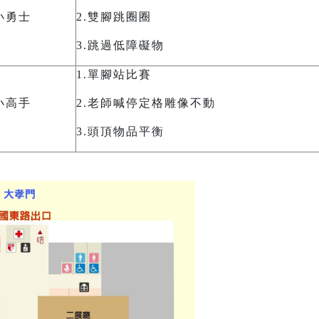
小勇士
2.
雙腳跳圈圈
3.
跳過低障礙物
1.
單腳站比賽
小高手
2.
老師喊停定格雕像不動
3.
頭頂物品平衡