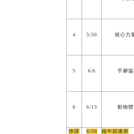
4
5/30
核心力
5
6/6
手腳協
6
6/13
動物體
停課
6/20
端午節連假