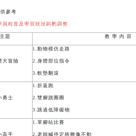
供參考
學員程度及學習狀況斟酌調整
主題
教 學 內 容
1.
動物模仿走路
體大冒險
2.
身體部位指令
3.
軟墊翻滾
1.
折返跑
小勇士
2.
雙腳跳圈圈
3.
跳過低障礙物
1.
單腳站比賽
小高手
2.
老師喊停定格雕像不動