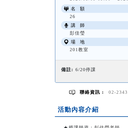
名 額
26
講 師
彭佳瑩
場 地
201教室
備註:
6/20停課
聯絡資訊 :
02-234
活動內容介紹
★授課師資：
彭佳瑩老師