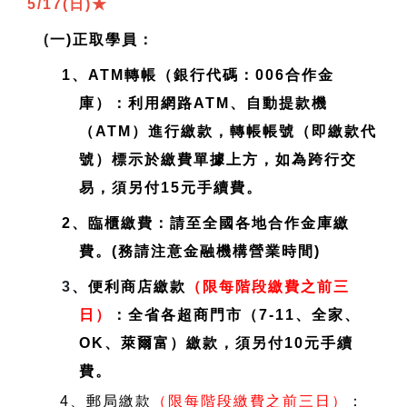
5/17(日)
★
(
一)正取學員：
1、ATM轉帳（銀行代碼：006合作金
庫）：利用網路ATM、自動提款機
（ATM）進行繳款，轉帳帳號（即繳款代
號）標示於繳費單據上方，如為跨行交
易，須另付15元手續費。
2、臨櫃繳費：請至全國各地合作金庫繳
費。(務請注意金融機構營業時間)
3
、便利商店繳款
（限每階段繳費之前三
日）
：全省各超商門市（7-11、全家、
OK、萊爾富）繳款，須另付10元手續
費。
4、郵局繳款
（限每階段繳費之前三日）
：