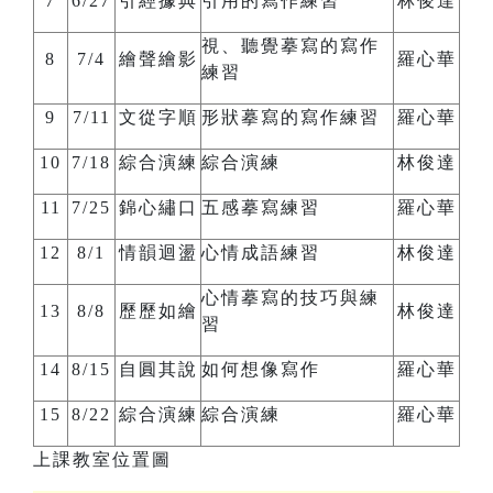
7
6/27
引經據典
引用的寫作練習
林俊達
視、聽覺摹寫的寫作
8
7/4
繪聲繪影
羅心華
練習
9
7/11
文從字順
形狀摹寫的寫作練習
羅心華
10
7/18
綜合演練
綜合演練
林俊達
11
7/25
錦心繡口
五感摹寫練習
羅心華
12
8/1
情韻迴盪
心情成語練習
林俊達
心情摹寫的技巧與練
13
8/8
歷歷如繪
林俊達
習
14
8/15
自圓其說
如何想像寫作
羅心華
15
8/22
綜合演練
綜合演練
羅心華
上課教室位置圖