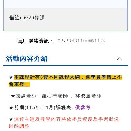
備註:
6/20停課
聯絡資訊 :
02-23431100轉1122
活動內容介紹
★
本課程計有6套不同課程大綱，舊學員學習上不
會重複。
★授課老師：
羅心華老師
、
林俊達老師
★
前期(115年1-4月)課程表
供參考
★
課程主題及教學內容將依學員程度及學習狀況
斟酌調整