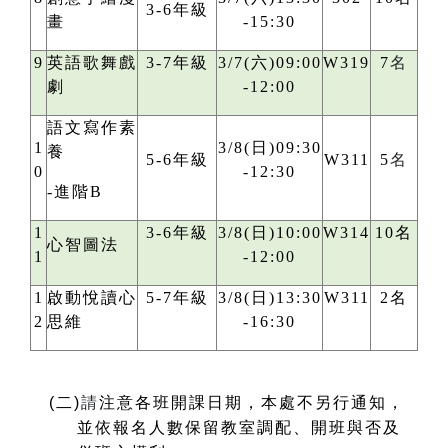
3-6年級
畫
-15:30
9
英語歌舞戲
3-7年級
3/7(六)09:00
W319
7
名
劇
-12:00
語文寫作素
1
3/8(日)09:30
養
5-6年級
W311
5
名
0
-12:30
-進階B
1
3-6年級
3/8(日)10:00
W314
10名
心智圖法
1
-12:00
1
啟動悅讀心
5-7年級
3/8(日)13:30
W311
2名
2
思維
-16:30
(
二)
請
注意各班開課日期，本處不另行通知，
並依報名人數保留教室調配、開班與否及