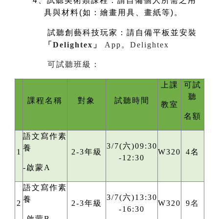
4
、試聽美術類課程：請自備個人所需之用
具與材料(如：繪畫用具、畫紙等)。
試聽創藝科技玩家：請自備平板並安裝
「Delightex」
App。
Delightex
可試聽班級：
上課
可試
聽
課程名稱
對象
試聽時間
教室
名額
語文寫作素
3/7(六)09:30
養
1
2-3年級
W320
4名
-12:30
-啟蒙A
語文寫作素
3/7(六)13:30
養
2
2-3年級
W320
9
名
-16:30
-啟蒙B