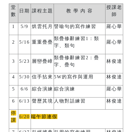
堂
授課老
日期
課程主題
教 學 內 容
數
師
1
5/9
烘雲托月
譬喻句的寫作練習
羅心華
類疊修辭練習
1
：類
2
5/16
重重疊疊
羅心華
字、類句
類疊修辭練習
2
：疊
3
5/23
層巒疊嶂
林俊達
字、疊句
4
5/30
信手拈來
5W
的寫作與運用
林俊達
5
6/6
綜合演練
綜合演練
羅心華
6
6/13
聲歷其境
人物對話練習
林俊達
停
6/20
端午節連假
課