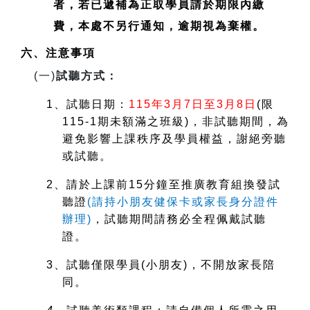
者，若已遞補為正取學員請於期限內繳
費，本處不另行通知，逾期視為棄權。
六、注意事項
(
一)
試聽方式：
1
、試聽日期：
115
年3月7日至3月8日
(
限
115-1期未額滿之班級)，非試聽期間，為
避免影響上課秩序及學員權益，謝絕旁聽
或試聽。
2
、請於上課前15分鐘至推廣教育組換發試
聽證
(
請持小朋友健保卡或家長身分證件
辦理)
，試聽期間請務必全程佩戴試聽
證。
3
、試聽僅限學員(小朋友)，不開放家長陪
同。