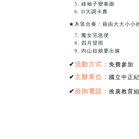
綠袖子變奏曲
D
大調卡農
★木笛合奏：藉由大大小小
魔女宅急便
四月望雨
內山姑娘要出嫁
✔
活動方式：
免費參加
✔
主辦單位：
國立中正
✔
洽詢電話：
推廣教育組林