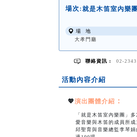
場次:
就是木笛室內樂團
場 地
大孝門廳
聯絡資訊 :
02-234
活動內容介紹
：
💖
演出團體介紹
「就是木笛室內樂團」多
愛音樂與木笛的成員所成
邱聖育與音樂總監李琴娟
過100場。