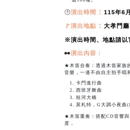
🕒
：
演出時間
115年6月
：
🚩演出地點
大孝門廳
※演出時間、地點請以
👀
演出
內容：
★木笛合奏：透過木笛家族
音樂，一邊不由自主拍手唱
卡門進行曲
西班牙舞曲
桂河大橋
莫札特，G大調小夜曲(K
★木笛重奏：搭配CD音響
度，