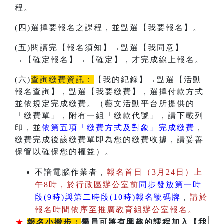
程。
(四)選擇要報名之課程，並點選【我要報名】。
(五)閱讀完【報名須知】→點選【我同意】
→【確定報名】→【確定】，才完成線上報名。
(六)
查詢繳費資訊：
【我的紀錄】→點選【活動
報名查詢】，點選【我要繳費】，選擇付款方式
並依規定完成繳費。（藝文活動平台所提供的
「繳費單」，附有一組「繳款代號」，請下載列
印，並
依第五項「繳費方式及對象」完成繳費
，
繳費完成後該繳費單即為您的繳費收據，請妥善
保管以確保您的權益）。
不諳電腦作業者，
報名首日（3月24日）上
午8時，於行政區辦公室前
同步發放第一時
段(9時)與第二時段(10時)報名號碼牌
，
請於
報名時間依序至推廣教育組辦公室報名。
★
報名小撇步：
學員可將有興趣的課程加入【我