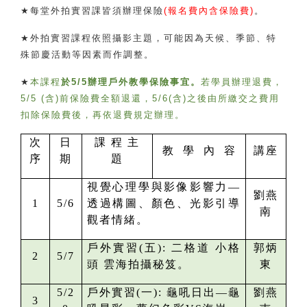
★
每堂外拍實習課皆須辦理保險
(
報名費內含保險費
)
。
★
外拍實習課程依照攝影主題，可能因為天候、季節、特
殊節慶活動等因素而作調整。
★
本課程
於
5/5
辦理戶外教學保險事宜。
若學員辦理退費，
5/5 (
含
)
前保險費全額退還，
5/6(
含
)
之後由所繳交之費用
扣除保險費後，再依退費規定辦理。
次
日
課 程 主
教 學 內 容
講座
序
期
題
視覺心理學與影像影響力—
劉燕
1
5/6
透過構圖、顏色、光影引導
南
觀者情緒。
戶外實習(五):
二格道 小格
郭炳
2
5/7
頭 雲海拍攝秘笈。
東
5/2
戶外實習(一):
龜吼日出—龜
劉燕
3