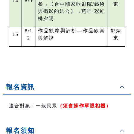
14
8/5
餐→
【
台中國家歌劇院/
藝術
東
與攝影的結合
】→苑裡-彩虹
橋夕陽
8/1
作品觀摩與評析—作品欣賞
郭炳
15
2
與解說
東
報名資訊
適合對象：一般民眾
（須會操作單眼相機）
報名須知