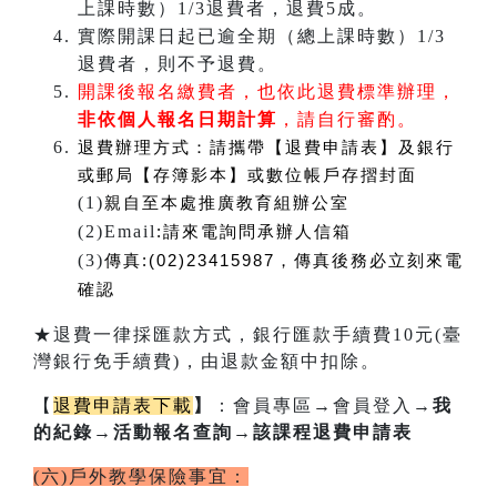
上課時數）1/3退費者，退費5成。
實際開課日起已逾全期（總上課時數）1/3
退費者，則不予退費。
開課後報名繳費者，也依此退費標準辦理，
非依個人報名日期計算
，請自行審酌。
退費辦理方式：
請攜帶【退費申請表】及銀行
或郵局【存簿影本】或數位帳戶存摺封面
(1)
親自至本處推廣教育組辦公室
(2)Email
:
請來電詢問承辦人信箱
(3)
傳真:(02)23415987，傳真後務必立刻來電
確認
★退費一律採匯款方式，銀行匯款手續費10元(臺
灣銀行免手續費)，由退款金額中扣除。
【
退費申請表下載
】
：會員專區
→
會員登入
→我
的紀錄→活動報名查詢→該課程退費申請表
(六)戶外教學保險事宜：