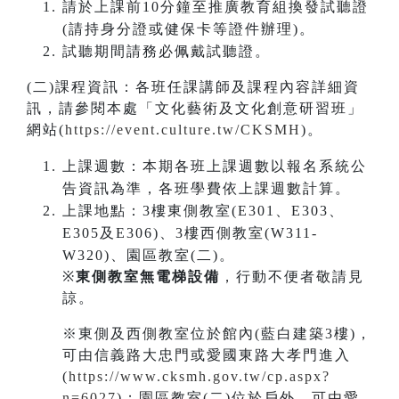
請於上課前10分鐘至推廣教育組換發試聽證
(請持身分證或健保卡等證件辦理)。
試聽期間請務必佩戴試聽證。
(二)課程資訊：各班任課講師及課程內容詳細資
訊，請參閱本處「文化藝術及文化創意研習班」
網站(
https://event.culture.tw/CKSMH
)。
上課週數：本期各班上課週數以報名系統公
告資訊為準，各班學費依上課週數計算。
上課地點：3樓東側教室(E301、E303、
E305及E306)、3樓西側教室(W311-
W320)、園區教室(二)。
※
東側教室無電梯設備
，行動不便者敬請見
諒。
※東側及西側教室位於館內(藍白建築3樓)，
可由信義路大忠門或愛國東路大孝門進入
(
https://www.cksmh.gov.tw/cp.aspx?
n=6027
)；園區教室(二)位於戶外，可由愛