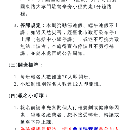
國東路大孝門駐警亭旁小徑約走1分鐘路
程。
停課規定：
本期勞動節連假、端午連假不上
課；如遇天然災害，經臺北市政府發布停止
上課（包括中小學停課），或遇不可抗力致
無法上課者，本處得宣布停課且不另行補
課，並於本處官網公告周知。
(三)
開班標準
：
每班報名人數如達20人即開班。
小班制班別報名人數達12人即開班。
(四)
報名小叮嚀：
報名前請事先審酌個人行程規劃或健康等因
素，經報名繳費者，恕不接受轉班、轉讓或
延至下期上課。
為確保學員權益，請以
參加課程者
身分加入