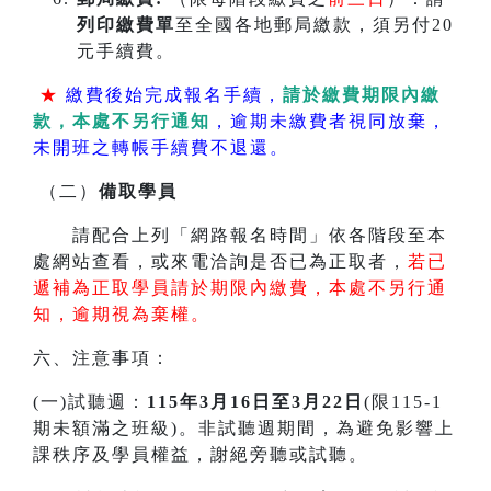
列印繳費單
至全國各地郵局繳款，須另付20
元手續費。
★
繳費後始完成報名手續，
請於繳費期限內繳
款，本處不另行通知
，逾期未繳費者視同放棄，
未開班之轉帳手續費不退還。
（二）
備取學員
請配合上列「網路報名時間」依各階段至本
處網站查看，或來電洽詢是否已為正取者，
若已
遞補為正取學員請於期限內繳費，本處不另行通
知，逾期視為棄權。
六、注意事項：
(一)試聽週：
115年3月16日至3月22日
(限115-1
期未額滿之班級)。非試聽週期間，為避免影響上
課秩序及學員權益，謝絕旁聽或試聽。