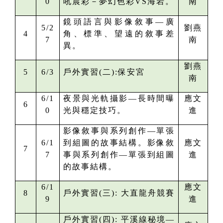
0
吼晨彩－夢幻色彩VS海岩。
南
鏡頭語言與影像敘事—廣
5/2
劉燕
4
角、標準、望遠的敘事差
7
南
異。
劉燕
5
6/3
戶外實習(二):
保安宮
南
6/1
夜景與光軌攝影—長時間曝
應文
6
0
光與穩定技巧。
進
影像敘事與系列創作—單張
6/1
到組圖的故事結構。影像敘
應文
7
7
事與系列創作—單張到組圖
進
的故事結構。
6/1
應文
8
戶外實習(三):
大直龍舟競賽
9
進
戶外實習(四):
平溪線秘境—