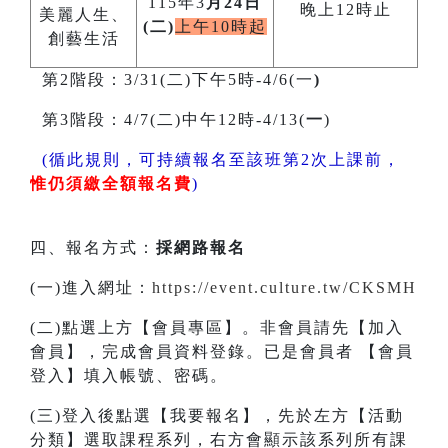
115年3
月24日
晚上12時止
美麗人生、
(二)
上午10時起
創藝生活
第2階段：3/31(二)下午5時-4/6(一
)
第3階段：4/7(二)中午12時-4/13(
一
)
(循此規則，可持續報名至該班第2次上課前，
惟仍須繳全額報名費
)
四、報名方式：
採網路報名
(一)進入網址：
https://event.culture.tw/CKSMH
(二)點選上方【會員專區】。非會員請先【加入
會員】，完成會員資料登錄。已是會員者 【會員
登入】填入帳號、密碼。
(三)登入後點選【我要報名】，先於左方【活動
分類】選取課程系列，右方會顯示該系列所有課