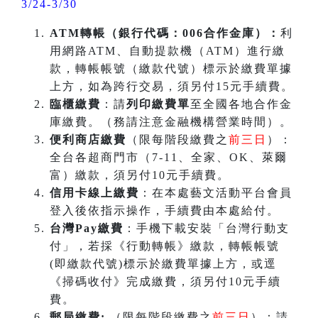
3/24-3/30
ATM
轉帳（銀行代碼：006合作金庫）：
利
用網路ATM、自動提款機（ATM）進行繳
款，轉帳帳號（繳款代號）標示於繳費單據
上方，如為跨行交易，須另付15元手續費。
臨櫃繳費
：請
列印繳費單
至全國各地合作金
庫繳費。（務請注意金融機構營業時間）。
便利商店繳費
（限每階段繳費之
前三日
）：
全台各超商門市（7-11、全家、OK、萊爾
富）繳款，須另付10元手續費。
信用卡線上繳費
：在本處藝文活動平台會員
登入後依指示操作，手續費由本處給付。
台灣Pay繳費
：手機下載安裝「台灣行動支
付」，若採《行動轉帳》繳款，轉帳帳號
(即繳款代號)標示於繳費單據上方，或逕
《掃碼收付》完成繳費，須另付10元手續
費。
郵局繳費:
（限每階段繳費之
前三日
）：請