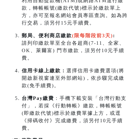
利用自動提款機(ATM)或網路ATM進行繳
款，轉帳帳號(繳款代號)標示於繳款單上
方，亦可至報名網站會員專區查詢。如為跨
行交易，須另付15元手續費。
郵局、便利商店繳款
(限每階段前3天)
:
請列印繳款單至全台各超商(7-11、全家、
OK、萊爾富) 門市繳款，須另付10元手續
費。
信用卡線上繳款：
選擇信用卡繳費選項(將
開啟新視窗連至外部網站)，依步驟完成繳
款(免手續費)。
台灣Pay繳費
：手機下載安裝「台灣行動支
付」，若採《行動轉帳》繳款，轉帳帳號
(即繳款代號)標示於繳費單據上方，或逕
《掃碼收付》完成繳費，須另付10元手續
費。