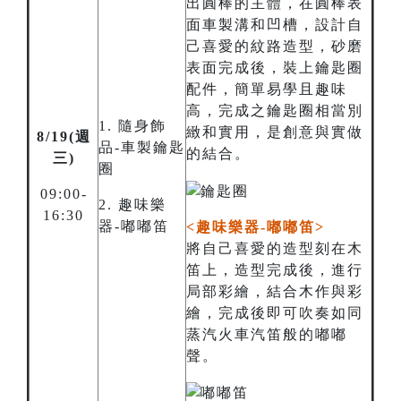
出圓棒的主體，在圓棒表
面車製溝和凹槽，設計自
己喜愛的紋路造型，砂磨
表面完成後，裝上鑰匙圈
配件，簡單易學且趣味
高，完成之鑰匙圈相當別
1. 隨身飾
緻和實用，是創意與實做
8/19(週
品-車製鑰匙
的結合。
三)
圈
09:00-
2. 趣味樂
16:30
器-嘟嘟笛
<趣味樂器-嘟嘟笛>
將自己喜愛的造型刻在木
笛上，造型完成後，進行
局部彩繪，結合木作與彩
繪，完成後即可吹奏如同
蒸汽火車汽笛般的嘟嘟
聲。