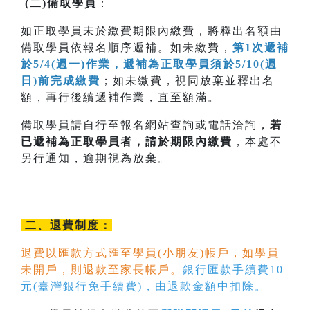
(
二
)
備取學員
：
如正取學員未於繳費期限內繳費，將釋出名額由
備取學員依報名順序遞補。如未繳費，
第1次遞補
於5/4(週一)作業，遞補為正取學員須於5/10(週
日)前完成繳費
；如未繳費，視同放棄並釋出名
額，再行後續遞補作業，直至額滿。
備取學員請自行至報名網站查詢或電話洽詢，
若
已遞補為正取學員者，請於期限內
繳費
，本處不
另行通知，逾期視為放棄。
二、退費制度：
退費以匯款方式匯至學員(小朋友)帳戶，如學員
未開戶，則退款至家長帳戶。
銀行匯款手續費10
元(臺灣銀行免手續費)，由退款金額中扣除。