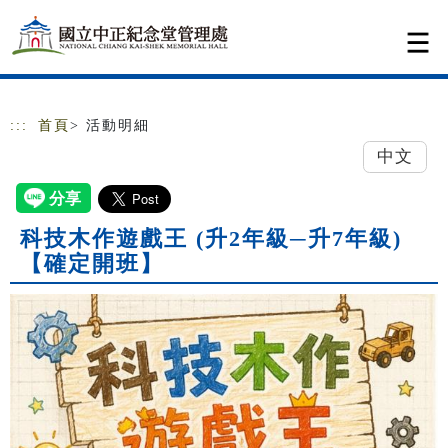
跳到主要內容
網站導覽
:::
首頁
> 活動明細
中文
科技木作遊戲王 (升2年級─升7年級)
【確定開班】