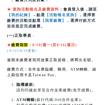
★
查詢活動報名及繳費資料
：會員登入後，請至
【我的紀錄】
→點選
【活動報名查詢】
，選擇要
繳費的活動並點選
【我要繳費】
，選擇付款方式
並依規定完成繳費。
(一)正取學員
:
★
繳費期限
：
8/10(週一)至8/16(週日)
(※115/8/10更新)
逾期未繳費者視同放棄正取資格，將釋出名額。
繳費方式：合作金庫臨櫃、郵局、
ATM
轉帳、線
上刷信用卡及
Taiwan Pay
。
臨櫃繳款:
請列印繳款單至合作金庫繳費(免手續費)。
ATM轉帳
(銀行代碼:006合作金庫)
: