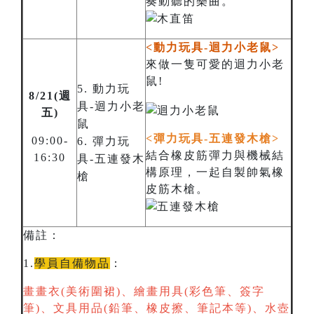
奏動聽的樂曲。
<動力玩具-迴力小老鼠>
來做一隻可愛的迴力小老
鼠!
5. 動力玩
8/21(週
具-迴力小老
五)
鼠
<彈力玩具-五連發木槍>
09:00-
6. 彈力玩
結合橡皮筋彈力與機械結
16:30
具-五連發木
構原理，一起自製帥氣橡
槍
皮筋木槍。
備註：
1.
學員自備物品
：
畫畫衣(美術圍裙)、繪畫用具(彩色筆、簽字
筆)、文具用品(鉛筆、橡皮擦、筆記本等)、水壺