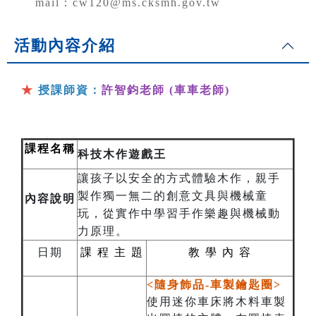
mail：cw120@ms.cksmh.gov.tw
活動內容介紹
★
授課師資：
許智鈞老師 (車車老師)
課程名稱
科技木作遊戲王
讓孩子以安全的方式體驗木作，親手
製作獨一無二的創意文具與機械童
內容說明
玩，從實作中學習手作樂趣與機械動
力原理。
日期
課
程
主
題
教
學 內 容
<隨身飾品-車製鑰匙圈>
使用迷你車床將木料車製