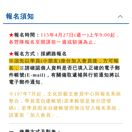
報名須知
★
報名時間：
115年4月27日(週一)上午9:00起，
各營隊報名至開課前一週或額滿為止。
★
報名方式：採網路報名
※須先以學員(小朋友)身分加入會員後，方可報
名，
並
請確認個人資料是否已填入正確的電子郵
件帳號(E-mail)
，有關備取遞補與行前通知將以
電子郵件通知
。
※107年7月起，文化部藝文會員中心與報名系統
整合，學員需自建帳號(原來帳號是身分證號
碼)，若學員因未自建帳號而無法登入報名系統，
請重新「加入會員」。
一、繳費方式及對象：