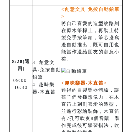
<創意文具-免按自動鉛筆
>
將自己喜愛的造型紋路刻
在原木筆桿上，再裝上特
製免手按筆頭，筆芯邊寫
邊自動推出，既可自用也
能當作送給朋友的創意小
禮。
8/20(週
3. 創意文
四)
具-免按自動
鉛筆
09:00-
<趣味樂器-木直笛>
4. 趣味樂
16:30
難得的自製樂器體驗，讓
器-木直笛
孩子們發揮想像力，在木
直笛上刻劃喜愛的造型，
並進行彩繪裝飾，木直笛
有7孔可吹奏8個音階，製
作完成後可學習指法，吹