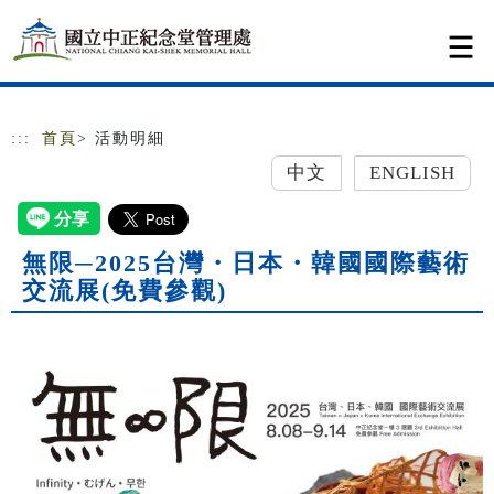
跳到主要內容
網站導覽
:::
首頁
> 活動明細
中文
ENGLISH
無限─2025台灣・日本・韓國國際藝術
交流展(免費參觀)