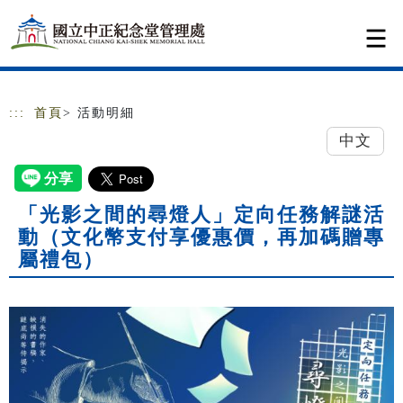
跳到主要內容
網站導覽
:::
首頁
> 活動明細
中文
「光影之間的尋燈人」定向任務解謎活
動（文化幣支付享優惠價，再加碼贈專
屬禮包）