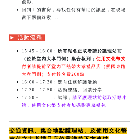
蹤影。
回到Ｌ的書房，尋找任何有幫助的訊息，在現場
留下兩個線索....
► 活動流程
15:45－16:00：
所有報名正取者請於護理站前
（位於堂內大孝門側）集合報到；
使用文化幣支
付者
請提前至堂內亞熱帶大孝禮品店（愛國東路
大孝門側）支付報名費200點
16:00－17:30：定向任務解謎活動
17:30－17:50：活動總結、回饋分享
17:50－
18:00
：賦歸；
請至護理站前領取活動小
禮，使用文化幣支付者加碼贈專屬禮包
交通資訊、集合地點護理站、及使用文化幣