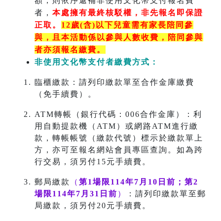
額，則依序遞補非使用文化幣支付報名費
者，
本處擁有最終核駁權，非先報名即保證
正取。
12歲(含)以下兒童需有家長陪同參
與，且本活動係以參與人數收費，陪同參與
者亦須報名繳費。
非使用文化幣支付者繳費方式：
臨櫃繳款：請列印繳款單至合作金庫繳費
（免手續費）。
ATM轉帳（銀行代碼：006合作金庫）：利
用自動提款機（ATM）或網路ATM進行繳
款，轉帳帳號（繳款代號）標示於繳款單上
方，亦可至報名網站會員專區查詢。如為跨
行交易，須另付15元手續費。
郵局繳款
（
第1場限114年7月10日前；第2
場
限114年7月31日前
）
：請列印繳款單至郵
局繳款，須另付20元手續費。