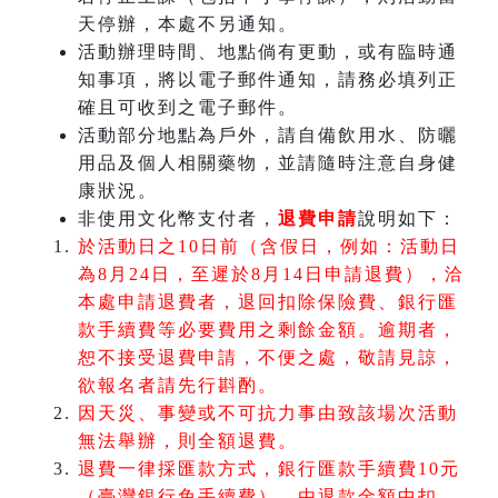
天停辦，本處不另通知。
活動辦理時間、地點倘有更動，或有臨時通
知事項，將以電子郵件通知，請務必填列正
確且可收到之電子郵件。
活動部分地點為戶外，請自備飲用水、防曬
用品及個人相關藥物，並請隨時注意自身健
康狀況。
非使用文化幣支付者，
退費申請
說明如下：
於活動日之10日前（含假日，例如：活動日
為8月24日，至遲於8月14日申請退費），洽
本處申請退費者，退回扣除保險費、銀行匯
款手續費等必要費用之剩餘金額。逾期者，
恕不接受退費申請，不便之處，敬請見諒，
欲報名者請先行斟酌。
因天災、事變或不可抗力事由致該場次活動
無法舉辦，則全額退費。
退費一律採匯款方式，銀行匯款手續費10元
（臺灣銀行免手續費），由退款金額中扣