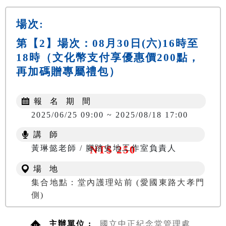
場次:
第【2】場次：08月30日(六)16時至
18時（文化幣支付享優惠價200點，
再加碼贈專屬禮包）
報 名 期 間
2025/06/25 09:00 ~ 2025/08/18 17:00
講 師
黃琳懿老師 / 腳踏史地工作室負責人
NT$ 250
場 地
集合地點：堂內護理站前 (愛國東路大孝門
側)
主辦單位 :
國立中正紀念堂管理處