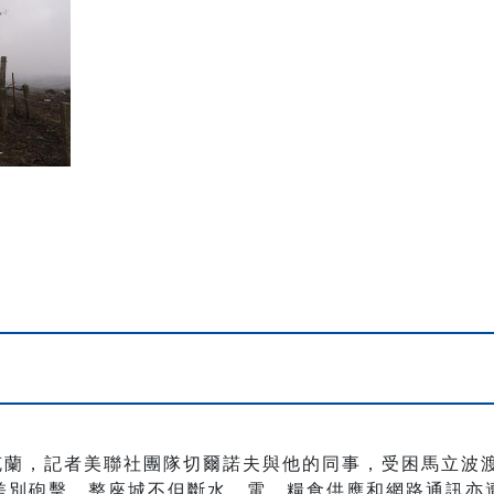
烏克蘭，記者美聯社團隊切爾諾夫與他的同事，受困馬立波
差別砲擊，整座城不但斷水、電，糧食供應和網路通訊亦