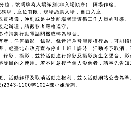
0分鐘，號碼牌為入場識別(非入場順序)，隔場作廢。
號碼牌，座位有限，現場憑票入場，自由入座。
觀賞禮儀，晚到或是中途離場者請遵循工作人員的引導。
規定辦理，請觀影者嚴格遵守。
影時請將行動電話關機或轉為靜音。
有者，任何攝影、錄影、錄音行為皆屬侵權行為，可能招
害，經臺北市政府宣布停止上班上課時，活動將予取消，
、錄影、攝影，並於活動進行錄影及攝影所生之聲音、影
傳等目的之使用。若不同意授予個人影像者，請事先告知
更、活動解釋及取消活動之權利，並以活動網站公告為準
2343-1100轉1024陳小姐洽詢。