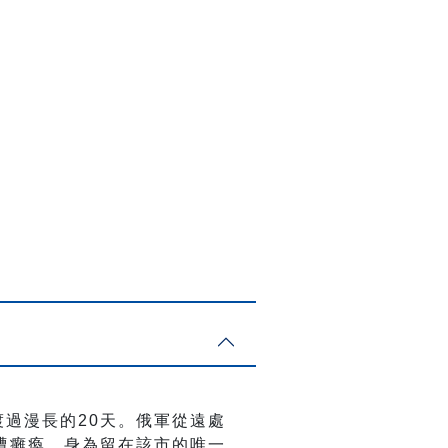
渡過漫長的20天。俄軍從遠處
遭癱瘓。身為留在該市的唯一