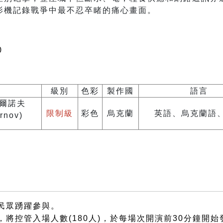
影機記錄戰爭中最不忍卒睹的痛心畫面。
0
級別
色彩
製作國
語言
切爾諾夫
限制級
彩色
烏克蘭
英語、烏克蘭語
rnov)
民眾踴躍參與。
將控管入場人數(180人)，於每場次開演前30分鐘開