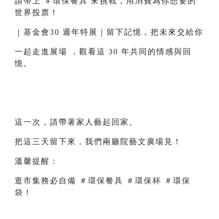
請帶上
＃環保餐具
來挑戰，用消費為你想要的
世界投票！
｜基金會30 週年特展｜留下記憶，把未來交給你
一起走進展場 ，觀看這 30 年共同的情感與回
憶。
這一次，請帶著家人藝起回家。
把這三天留下來，我們兩廳院藝文廣場見！
溫馨提醒：
逛市集務必自備
＃環保餐具
＃環保杯
＃環保
袋
！