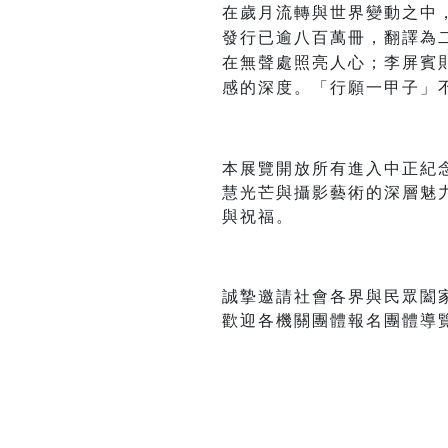
在歲月流轉與世界變動之中
發行已逾八百萬冊，翻譯為
在無聲處照亮人心；李屏賓
感的深度。「行願一甲子」
本展覽開放所有進入中正紀
慧光芒與攝影藝術的深層魅
與祝福。
誠摯邀請社會各界與民眾闔
歡迎各機關團體報名團體導