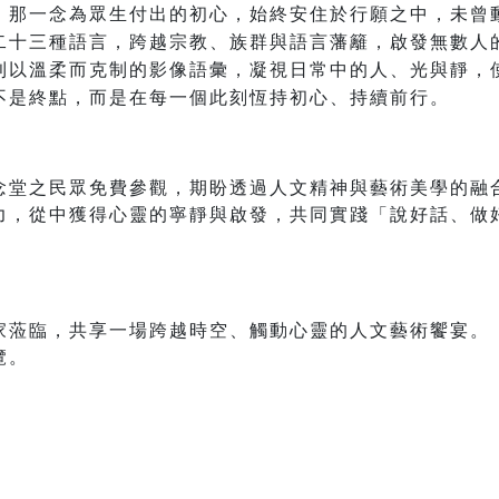
，那一念為眾生付出的初心，始終安住於行願之中，未曾
二十三種語言，跨越宗教、族群與語言藩籬，啟發無數人
則以溫柔而克制的影像語彙，凝視日常中的人、光與靜，
不是終點，而是在每一個此刻恆持初心、持續前行。
念堂之民眾免費參觀，期盼透過人文精神與藝術美學的融
力，從中獲得心靈的寧靜與啟發，共同實踐「說好話、做
家蒞臨，共享一場跨越時空、觸動心靈的人文藝術饗宴。
覽。