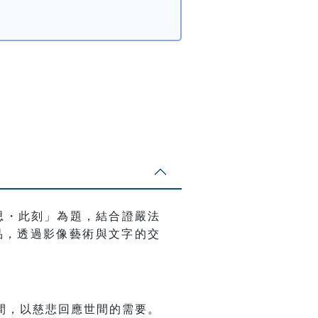
思・此刻」為題，結合證嚴法
品，透過影像藝術與文字的交
間，以慈悲回應世間的需要。