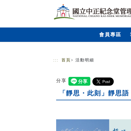
跳到主要內容
網站導覽
會員專區
:::
首頁
> 活動明細
分享
「靜思・此刻」靜思語 