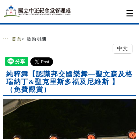
跳到主要內容
網站導覽
:::
首頁
> 活動明細
中文
純粹舞【認識邦交國樂舞—聖文森及格
瑞納丁&聖克里斯多福及尼維斯 】
（免費觀賞）