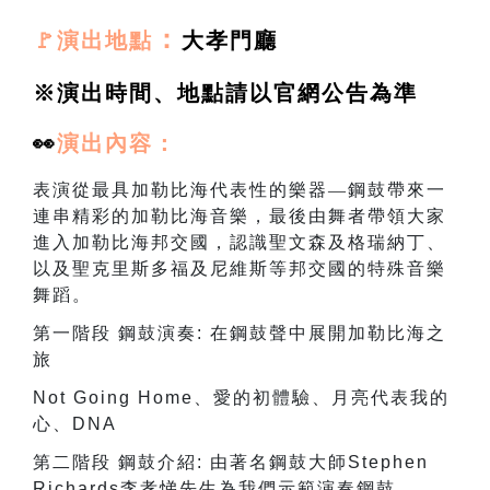
：
🚩演出地點
大孝門廳
※演出時間、地點請以官網公告為準
👀
演出
內容：
表演從最具加勒比海代表性的樂器—鋼鼓帶來一
連串精彩的加勒比海音樂，最後由舞者帶領大家
進入加勒比海邦交國，認識聖文森及格瑞納丁、
以及聖克里斯多福及尼維斯等邦交國的特殊音樂
舞蹈。
第一階段
鋼鼓演奏
:
在鋼鼓聲中展開加勒比海之
旅
Not Going Home
、愛的初體驗、月亮代表我的
心、
DNA
第二階段
鋼鼓介紹
:
由著名鋼鼓大師
Stephen
Richards
李孝悌先生為我們示範演奏鋼鼓