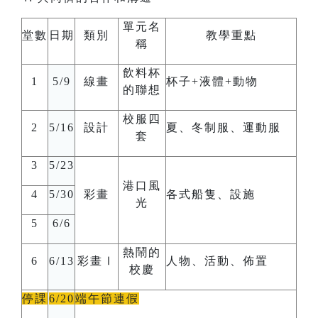
單元名
堂數
日期
類別
教學重點
稱
飲料杯
1
5/9
線畫
杯子
+
液體
+
動物
的聯想
校服四
2
5/16
設計
夏、冬制服、運動服
套
3
5/23
港口風
4
5/30
彩畫
各式船隻、設施
光
5
6/6
熱鬧的
6
6/13
彩畫Ⅰ
人物、活動、佈置
校慶
停課
6/20
端午節連假