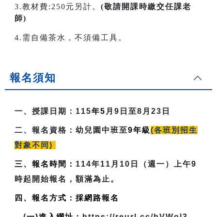
3.教材費:250元另計。
(敬請開課時繳交任課老
師)
4.需自備茶水，不須備工具。
報名須知
一、授課日期：
115
年5
月9日至8月23日
二、報名資格：
幼兒園中班至
9
年級
(各班別招生
對象不同)
三、報名時間：
114年11月10日（週一）上午9
時起開始報名，額滿為止。
四、報名方式：採網路報名
(
一)進入網址：
https://reurl.cc/bVWol3