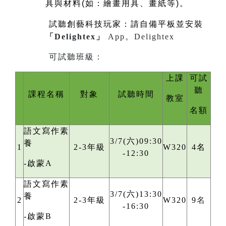
具與材料(如：繪畫用具、畫紙等)。
試聽創藝科技玩家：請自備平板並安裝
「Delightex」
App。
Delightex
可試聽班級：
上課
可試
聽
課程名稱
對象
試聽時間
教室
名額
語文寫作素
3/7(六)09:30
養
1
2-3年級
W320
4名
-12:30
-啟蒙A
語文寫作素
3/7(六)13:30
養
2
2-3年級
W320
9
名
-16:30
-啟蒙B