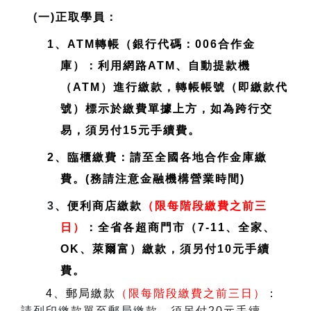
(
一)正取學員：
1、ATM轉帳（銀行代碼：006合作金
庫）：利用網路ATM、自動提款機
（ATM）進行繳款，轉帳帳號（即繳款代
號）標示於繳費單據上方，如為跨行交
易，須另付15元手續費。
2、臨櫃繳費：請至全國各地合作金庫繳
費。(務請注意金融機構營業時間)
3
、便利商店繳款
（限每階段繳費之前三
日）
：全省各超商門市（7-11、全家、
OK、萊爾富）繳款，須另付10元手續
費。
4、郵局繳款
（限每階段繳費之前三日）
：
請列印繳款單至郵局繳款，須另付20元手續