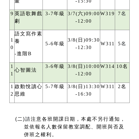
畫
-15:30
9
英語歌舞戲
3-7年級
3/7(六)09:00
W319
7
名
劇
-12:00
語文寫作素
1
3/8(日)09:30
養
5-6年級
W311
5
名
0
-12:30
-進階B
1
3-6年級
3/8(日)10:00
W314
10名
心智圖法
1
-12:00
1
啟動悅讀心
5-7年級
3/8(日)13:30
W311
2名
2
思維
-16:30
(
二)
請
注意各班開課日期，本處不另行通知，
並依報名人數保留教室調配、開班與否及
併班之權利。