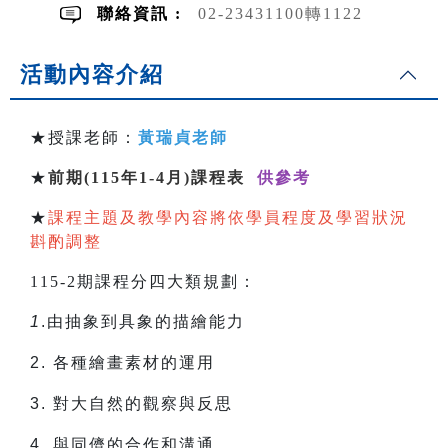
聯絡資訊 :
02-23431100轉1122
活動內容介紹
★授課老師：
黃瑞貞老師
★
前期(115年1-4月)課程表
供參考
★
課程主題及教學內容將依學員程度及學習狀況
斟酌調整
115-2期課程分四大類規劃：
1
.由抽象到具象的描繪能力
2.
各種繪畫素材的運用
3.
對大自然的觀察與反思
4.
與同儕的合作和溝通