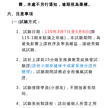
費，本處不另行通知，逾期視為棄權。
六、注意事項
(
一)
試聽方式：
1
、試聽日期：
115
年3月7日至3月8日
(
限
115-1期未額滿之班級)，非試聽期間，為
避免影響上課秩序及學員權益，謝絕旁聽
或試聽。
2
、請於上課前15分鐘至推廣教育組換發試
聽證
(
請持小朋友健保卡或家長身分證件
辦理)
，試聽期間請務必全程佩戴試聽
證。
3
、試聽僅限學員(小朋友)，不開放家長陪
同。
4
、試聽美術類課程：請自備個人所需之用