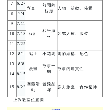
7
6/27
熱鬧的
彩畫Ⅱ
人物、活動、佈置
校慶
8
7/4
9
7/11
和平海
10
7/18
設計
各式人種、服裝
報
11
7/25
12
8/1
黏土
小花馬
馬的結構、配色
13
8/8
故事一
漫畫
故事的連貫性
則
14
8/15
團體活
發獎品
15
8/22
腦力激盪、合作精神
動
囉
上課教室位置圖