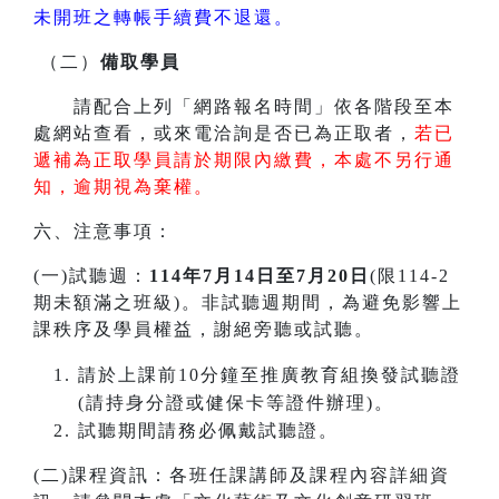
未開班之轉帳手續費不退還。
（二）
備取學員
請配合上列「網路報名時間」依各階段至本
處網站查看，或來電洽詢是否已為正取者，
若已
遞補為正取學員請於期限內繳費，本處不另行通
知，逾期視為棄權。
六、注意事項：
(一)試聽週：
114年7月14日至7月20日
(限114-2
期未額滿之班級)。非試聽週期間，為避免影響上
課秩序及學員權益，謝絕旁聽或試聽。
請於上課前10分鐘至推廣教育組換發試聽證
(請持身分證或健保卡等證件辦理)。
試聽期間請務必佩戴試聽證。
(二)課程資訊：各班任課講師及課程內容詳細資