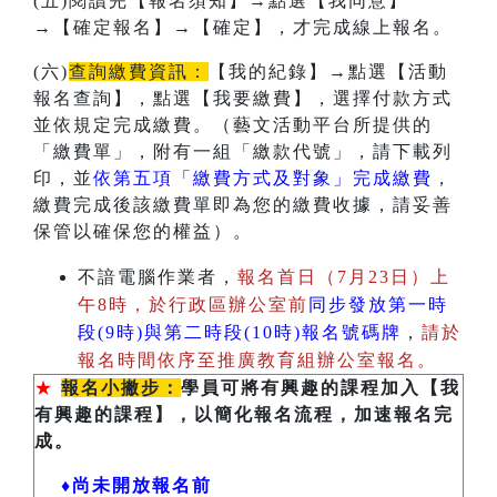
(五)閱讀完【報名須知】→點選【我同意】
→【確定報名】→【確定】，才完成線上報名。
(六)
查詢繳費資訊：
【我的紀錄】→點選【活動
報名查詢】，點選【我要繳費】，選擇付款方式
並依規定完成繳費。（藝文活動平台所提供的
「繳費單」，附有一組「繳款代號」，請下載列
印，並
依第五項「繳費方式及對象」完成繳費
，
繳費完成後該繳費單即為您的繳費收據，請妥善
保管以確保您的權益）。
不諳電腦作業者，
報名首日（7月23日）上
午8時，於行政區辦公室前
同步發放第一時
段(9時)與第二時段(10時)報名號碼牌
，
請於
報名時間依序至推廣教育組辦公室報名。
★
報名小撇步：
學員可將有興趣的課程加入【我
有興趣的課程】，以簡化報名流程，加速報名完
成。
♦尚未開放報名前