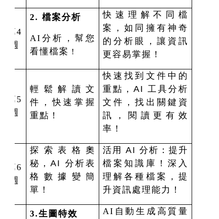
快速理解不同檔
2. 檔案分析
案，如同擁有神奇
第4
AI分析，幫您
的分析眼，讓資訊
週
看懂檔案
！
更容易掌握！
快速找到文件中的
輕鬆解讀文
重點，AI 工具分析
第5
件，快速掌握
文件，找出關鍵資
週
重點！
訊，閱讀更有效
率！
探索表格奧
活用 AI 分析：提升
秘，AI 分析表
檔案知識庫！深入
第6
格數據變簡
理解各種檔案，提
週
單！
升資訊處理能力！
AI
自動生成高質量
3.
生圖特效