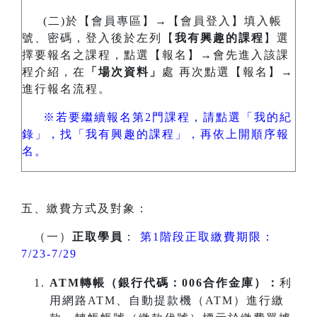
(二)於【會員專區】→【會員登入】填入帳
號、密碼，登入後於左列【
我有興趣的課程
】選
擇要報名之課程，點選【報名】→會先進入該課
程介紹，在
「場次資料」
處 再次點選【報名】→
進行報名流程。
※若要繼續報名第2門課程，請點選「我的紀
錄」，找「我有興趣的課程」，再依上開順序報
名。
五、繳費方式及對象：
（一）
正取學員
：
第1階段正取繳費期限：
7/23-7/29
ATM
轉帳（銀行代碼：006合作金庫）：
利
用網路ATM、自動提款機（ATM）進行繳