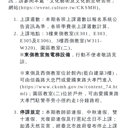
訊，請參閱本處「文化藝術及文化創意研習班」
網站(
https://event.culture.tw/CKSMH
)。
上課週數：本期各班上課週數以報名系統公
告資訊為準，各班學費依上課週數計算。
上課地點：3樓東側教室(E301、E303、
E305及E306)、3樓西側教室(W311-
W320)、園區教室(二)。
※
東側教室無電梯設備
，行動不便者敬請見
諒。
※東側及西側教室位於館內(藍白建築3樓)，
可由信義路大忠門或愛國東路大孝門進入
(
https://www.cksmh.gov.tw/content_74.ht
ml
)；園區教室(二)位於戶外，可由愛國東路
大孝門駐警亭旁小徑約走1分鐘路程。
停課規定：
本期教師節連假、中秋連假、雙
十連假、光復節連假及行憲紀念日不上課；
如遇天然災害，經臺北市政府發布停止上課