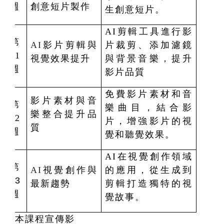
週
創意短片製作
生創意短片。
AI
剪輯工具進行影
第
AI
影片剪輯與
片裁剪、添加濾鏡
11
視覺效果提升
與背景音樂，提升
週
影片品質
免費影片素材和音
影片素材與音
第
樂曲目，結合影
樂整合提升品
12
片，增強影片的視
質
週
覺和聽覺效果。
AI在
視覺創作領域
第
AI
視覺創作與
的應用，從生成到
13
最新趨勢
剪輯打造獨特的視
週
覺故事。
本課程宣傳影