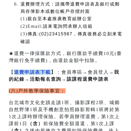
退費辦理方式：
請攜帶退費申請表及銀行或郵
局存簿影本或數位帳戶存摺封面
(1)
親自至本處推廣教育組辦公室
(2)Email
:
請來電詢問承辦人信箱
(3)
傳真:(02)23415987，傳真後務必立刻來電
確認
★退費一律採匯款方式，銀行匯款手續費10元(臺
灣銀行免手續費)，由退款金額中扣除。
【
退費申請表下載
】
：會員專區
→
會員登入
→我
的紀錄→活動報名查詢→該課程退費申請表
(六)戶外教學保險事宜：
台北城市文化史蹟走讀1班、攝影課程2班、城鄉
自然野簿1班及手機創意拍照錄影剪輯1班將於第
1次上課時辦理保險。若學員辦理退費，第1次上
課前1日
（含）
前保險費全額退還，第1次上課
（含）
之後由所繳交之費用扣除保險費後，依上