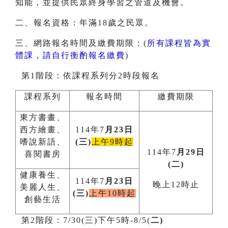
知能，並提供民眾終身學習之管道及機會。
二、報名資格：年滿18歲之民眾。
三、網路報名時間及繳費期限：(
所有課程皆為實
體課，請自行衡酌報名繳費
)
第1階段：依課程系列分2時段報名
課程系列
報名時間
繳費期限
東方書畫、
西方繪畫、
114年7
月23日
嗜說新語、
(三)
上午9時起
114年7
月29日
喜閱書房
(二)
健康養生、
114年7
月23日
晚上12時止
美麗人生、
(三)
上午10時起
創藝生活
第2階段：7/30(三)下午5時-8/5(
二)