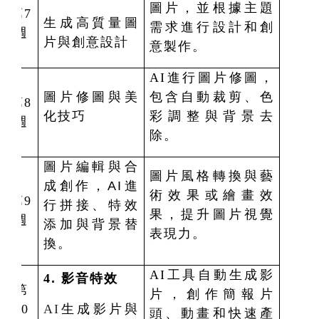
圖片，並根據主題
第7
生成高質量圖
需求進行設計和創
週
片與創意設計
意製作。
AI
進行圖片修圖，
圖片修圖與美
包含自動裁剪、色
第8
化技巧
彩調整與背景去
週
除。
圖片編輯與合
圖片風格轉換與藝
成創作，AI進
術效果或繪畫效
第9
行拼接、特效
果，提升圖片視覺
週
添加與背景替
表現力。
換。
AI
工具自動生成影
4
.
影音特效
第
片，創作簡報片
10
AI
生成影片與
頭、動畫和快速產