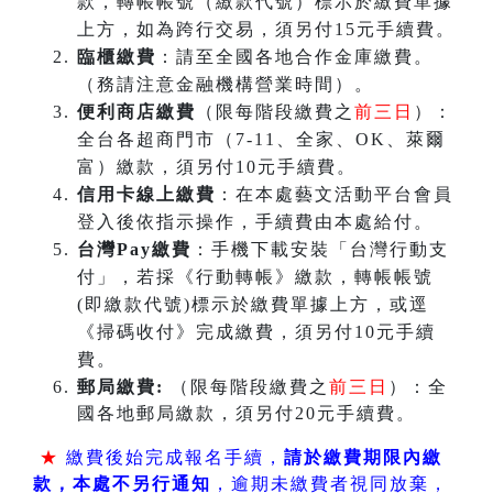
款，轉帳帳號（繳款代號）標示於繳費單據
上方，如為跨行交易，須另付15元手續費。
臨櫃繳費
：請至全國各地合作金庫繳費。
（務請注意金融機構營業時間）。
便利商店繳費
（限每階段繳費之
前三日
）：
全台各超商門市（7-11、全家、OK、萊爾
富）繳款，須另付10元手續費。
信用卡線上繳費
：在本處藝文活動平台會員
登入後依指示操作，手續費由本處給付。
台灣Pay繳費
：手機下載安裝「台灣行動支
付」，若採《行動轉帳》繳款，轉帳帳號
(即繳款代號)標示於繳費單據上方，或逕
《掃碼收付》完成繳費，須另付10元手續
費。
郵局繳費:
（限每階段繳費之
前三日
）：全
國各地郵局繳款，須另付20元手續費。
★
繳費後始完成報名手續，
請於繳費期限內繳
款，本處不另行通知
，逾期未繳費者視同放棄，