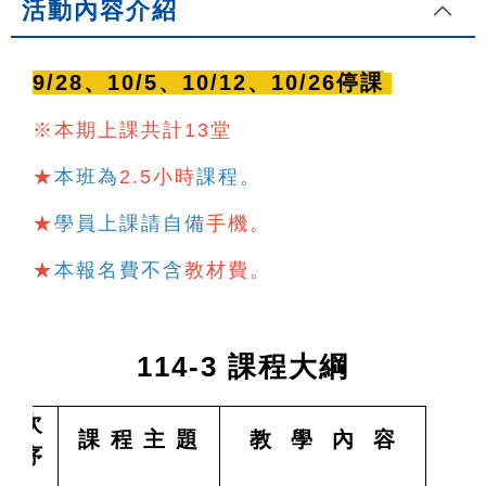
活動內容介紹
9/28、10/5、10/12、10/26停課
※本期上課共計13堂
★
本班為
2.5小時
課程。
★
學員上課請自備
手機。
★
本報名費不含
教材費
。
114-3 課程大綱
次
課 程 主 題
教 學 內 容
序