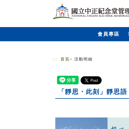
跳到主要內容
網站導覽
會員專區
:::
首頁
> 活動明細
「靜思・此刻」靜思語 