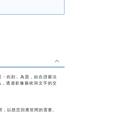
思・此刻」為題，結合證嚴法
品，透過影像藝術與文字的交
間，以慈悲回應世間的需要。