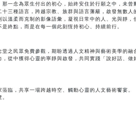
，那一念為眾生付出的初心，始終安住於行願之中，未曾
二十三種語言，跨越宗教、族群與語言藩籬，啟發無數人
則以溫柔而克制的影像語彙，凝視日常中的人、光與靜，
不是終點，而是在每一個此刻恆持初心、持續前行。
念堂之民眾免費參觀，期盼透過人文精神與藝術美學的融
力，從中獲得心靈的寧靜與啟發，共同實踐「說好話、做
家蒞臨，共享一場跨越時空、觸動心靈的人文藝術饗宴。
覽。