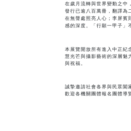
在歲月流轉與世界變動之中
發行已逾八百萬冊，翻譯為
在無聲處照亮人心；李屏賓
感的深度。「行願一甲子」
本展覽開放所有進入中正紀
慧光芒與攝影藝術的深層魅
與祝福。
誠摯邀請社會各界與民眾闔
歡迎各機關團體報名團體導